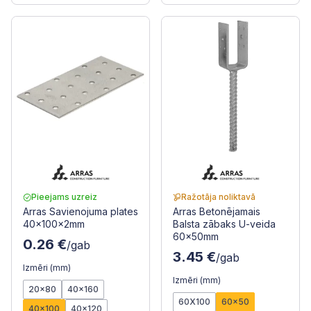
Pieejams uzreiz
Ražotāja noliktavā
Arras Savienojuma plates
Arras Betonējamais
40x100x2mm
Balsta zābaks U-veida
60x50mm
0.26 €
/gab
3.45 €
/gab
Izmēri (mm)
Izmēri (mm)
20x80
40x160
60X100
60x50
40x100
40x120