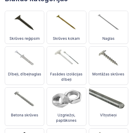
Skrūves reģipsim
Skrūves kokam
Naglas
Dībeļi, dībeļnaglas
Fasādes izolācijas
Montāžas skrūves
dībeļi
Betona skrūves
Uzgriežņi,
Vītņstieņi
paplāksnes