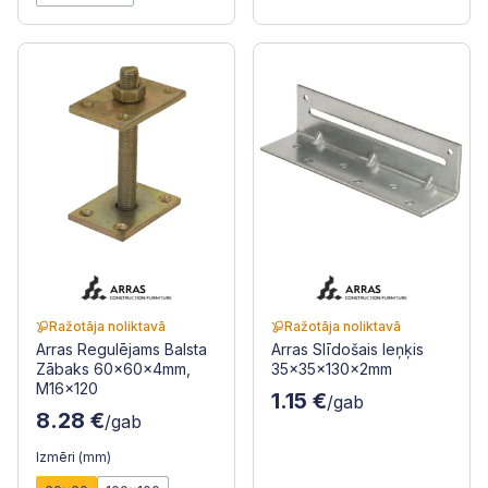
Ražotāja noliktavā
Ražotāja noliktavā
Arras Regulējams Balsta
Arras Slīdošais leņķis
Zābaks 60x60x4mm,
35x35x130x2mm
M16x120
1.15 €
/gab
8.28 €
/gab
Izmēri (mm)