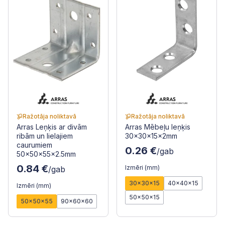
Ražotāja noliktavā
Ražotāja noliktavā
Arras Leņķis ar divām
Arras Mēbeļu leņķis
ribām un lielajiem
30x30x15x2mm
caurumiem
0.26 €
/gab
50x50x55x2.5mm
0.84 €
Izmēri (mm)
/gab
30x30x15
40x40x15
Izmēri (mm)
50x50x15
50x50x55
90x60x60