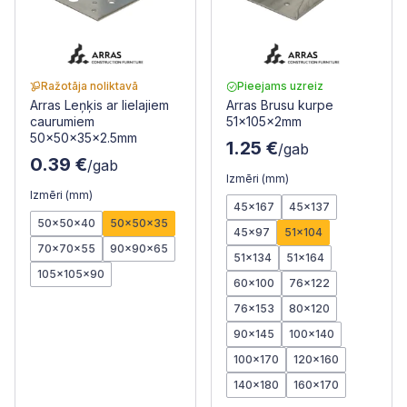
Ražotāja noliktavā
Pieejams uzreiz
Arras Leņķis ar lielajiem
Arras Brusu kurpe
caurumiem
51x105x2mm
50x50x35x2.5mm
1.25 €
/gab
0.39 €
/gab
Izmēri (mm)
Izmēri (mm)
45x167
45x137
50x50x40
50x50x35
45x97
51x104
70x70x55
90x90x65
51x134
51x164
105x105x90
60x100
76x122
76x153
80x120
90x145
100x140
100x170
120x160
140x180
160x170