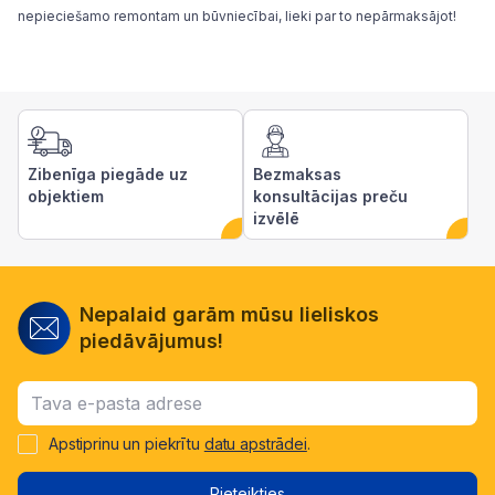
nepieciešamo remontam un būvniecībai, lieki par to nepārmaksājot!
Zibenīga piegāde uz
Bezmaksas
objektiem
konsultācijas preču
izvēlē
Nepalaid garām mūsu lieliskos
piedāvājumus!
Apstiprinu un piekrītu
datu apstrādei
.
Pieteikties