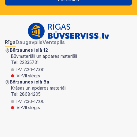
Rīga
Daugavpils
Ventspils
Bērzaunes ielā 12
Būvmateriāli un apdares materiāli
Tel:
22335731
I-V 7:30-17:00
VI-VII slēgts
Bērzaunes ielā 8a
Krāsas un apdares materiāli
Tel:
28684205
I-V 7:30-17:00
VI-VII slēgts