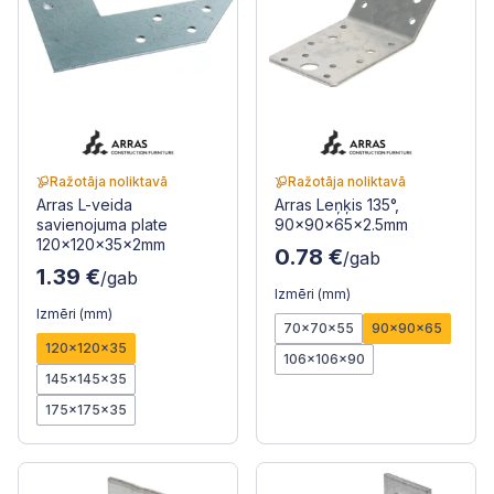
Ražotāja noliktavā
Ražotāja noliktavā
Arras L-veida
Arras Leņķis 135°,
savienojuma plate
90x90x65x2.5mm
120x120x35x2mm
0.78 €
/gab
1.39 €
/gab
Izmēri (mm)
Izmēri (mm)
70x70x55
90x90x65
120x120x35
106x106x90
145x145x35
175x175x35