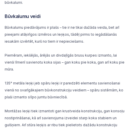
būvkalumi.
Būvkalumu veidi
Būvkalumu piedāvājums ir plašs – tie ir ne tikai dažāda veida, bet arī
pieejami atšķirīgos izmēros un leņķos, tādēļ pirms to iegādāšanās
iesakām izvērtēt, kurš no tiem ir nepieciešams.
Piemēram, iekšējās, ārējās un divdaļīgās brusu kurpes izmanto, lai
vienā līmenī savienotu koka sijas – gan koku pie koka, gan arī koku pie
mūra.
135° metāla leņķi jeb spāru leņķi ir paredzēti elementu savienošanai
vienā no svarīgākajiem būvkonstrukciju veidiem – spāru sistēmām, ko
plaši izmanto slīpo
jumtu būvniecībā
.
Montāžas leņķi tiek izmantoti gan krustveida konstrukciju, gan konsoļu
nostiprināšanai, kā arī savienojuma izveidei starp koka stabiem un
gulšņiem. Arī stūra leņķis ar ribu tiek pielietots dažādu konstrukciju