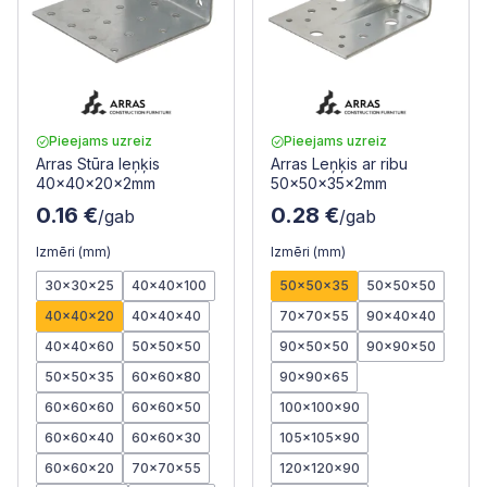
Pieejams uzreiz
Pieejams uzreiz
Arras Stūra leņķis
Arras Leņķis ar ribu
40x40x20x2mm
50x50x35x2mm
0.16 €
0.28 €
/gab
/gab
Izmēri (mm)
Izmēri (mm)
30x30x25
40x40x100
50x50x35
50x50x50
40x40x20
40x40x40
70x70x55
90x40x40
40x40x60
50x50x50
90x50x50
90x90x50
50x50x35
60x60x80
90x90x65
60x60x60
60x60x50
100x100x90
60x60x40
60x60x30
105x105x90
60x60x20
70x70x55
120x120x90