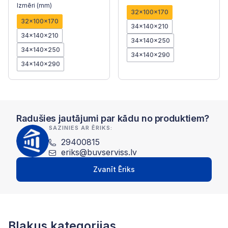
Izmēri (mm)
32x100x170
32x100x170
34x140x210
34x140x210
34x140x250
34x140x250
34x140x290
34x140x290
Radušies jautājumi par kādu no produktiem?
SAZINIES AR ĒRIKS:
29400815
eriks@buvserviss.lv
Zvanīt Ēriks
Blakus kategorijas