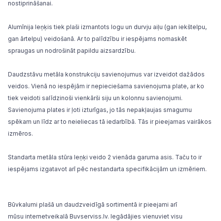
nostiprināšanai.
Alumīnija leņķis tiek plaši izmantots logu un
durvju
aiļu (gan iekštelpu,
gan ārtelpu) veidošanā. Ar to palīdzību ir iespējams nomaskēt
spraugas un nodrošināt papildu aizsardzību.
Daudzstāvu metāla konstrukciju savienojumus var izveidot dažādos
veidos. Vienā no iespējām ir nepieciešama savienojuma plate, ar ko
tiek veidoti salīdzinoši vienkārši siju un kolonnu savienojumi.
Savienojuma plates ir ļoti izturīgas, jo tās nepakļaujas smagumu
spēkam un līdz ar to neieliecas tā iedarbībā. Tās ir pieejamas vairākos
izmēros.
Standarta metāla stūra leņķi veido 2 vienāda garuma asis. Taču to ir
iespējams izgatavot arī pēc nestandarta specifikācijām un izmēriem.
Būvkalumi plašā un daudzveidīgā sortimentā ir pieejami arī
mūsu
internetveikalā Buvserviss.lv
. Iegādājies vienuviet visu