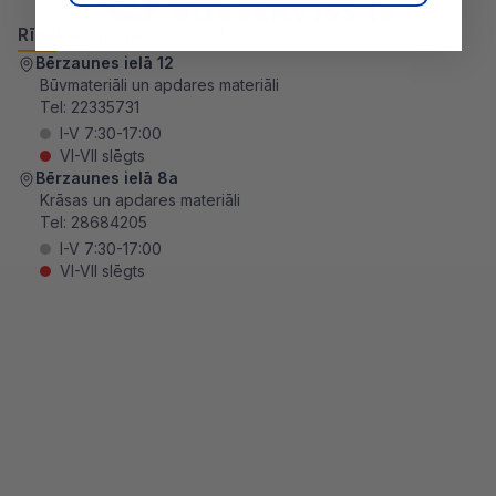
Rīga
Daugavpils
Ventspils
Bērzaunes ielā 12
Būvmateriāli un apdares materiāli
Tel:
22335731
I-V 7:30-17:00
VI-VII slēgts
Bērzaunes ielā 8a
Krāsas un apdares materiāli
Tel:
28684205
I-V 7:30-17:00
VI-VII slēgts