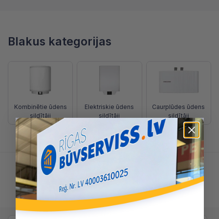
Blakus kategorijas
Kombinētie ūdens
Elektriskie ūdens
Caurplūdes ūdens
sildītāji
sildītāji
sildītāji