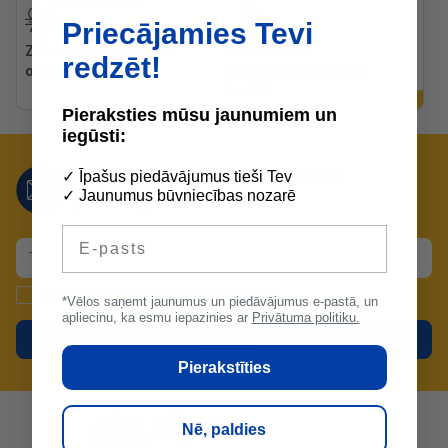
Priecājamies Tevi
Zibenīga piegāde uz
Bezmaksas
redzēt!
objektiem
konsultācijas preču
izvēlē
Pieraksties mūsu jaunumiem un
iegūsti:
Nepalaid garām mūsu lieliskos
✓ Īpašus piedāvājumus tieši Tev
✓ Jaunumus būvniecības nozarē
piedāvājumus!
E-pasts
Apstiprinu un piekrītu
datu apstrādei
.
*Vēlos saņemt jaunumus un piedāvājumus e-pastā, un
apliecinu, ka esmu iepazinies ar
Privātuma politiku.
Pieteikties
Pierakstīties
Nē, paldies