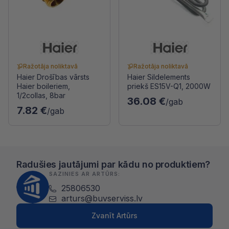
Ražotāja noliktavā
Ražotāja noliktavā
Haier Drošības vārsts
Haier Sildelements
Haier boileriem,
priekš ES15V-Q1, 2000W
1/2collas, 8bar
36.08 €
/gab
7.82 €
/gab
Radušies jautājumi par kādu no produktiem?
SAZINIES AR ARTŪRS:
25806530
arturs@buvserviss.lv
Zvanīt Artūrs