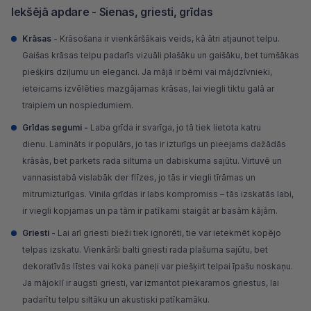
Iekšējā apdare - Sienas, griesti, grīdas
Krāsas
- Krāsošana ir vienkāršākais veids, kā ātri atjaunot telpu.
Gaišas krāsas telpu padarīs vizuāli plašāku un gaišāku, bet tumšākas
piešķirs dziļumu un eleganci. Ja mājā ir bērni vai mājdzīvnieki,
ieteicams izvēlēties mazgājamas krāsas, lai viegli tiktu galā ar
traipiem un nospiedumiem.
Grīdas segumi
-
Laba grīda ir svarīga, jo tā tiek lietota katru
dienu.
Lamināts
ir populārs, jo tas ir izturīgs un pieejams dažādās
krāsās, bet
parkets
rada siltuma un dabiskuma sajūtu. Virtuvē un
vannasistabā vislabāk der
flīzes
, jo tās ir viegli tīrāmas un
mitrumizturīgas.
Vinila grīdas
ir labs kompromiss – tās izskatās labi,
ir viegli kopjamas un pa tām ir patīkami staigāt ar basām kājām.
Griesti
- Lai arī
griesti
bieži tiek ignorēti, tie var ietekmēt kopējo
telpas izskatu. Vienkārši balti griesti rada plašuma sajūtu, bet
dekoratīvās līstes vai
koka paneļi
var piešķirt telpai īpašu noskaņu.
Ja mājoklī ir augsti griesti, var izmantot piekaramos griestus, lai
padarītu telpu siltāku un akustiski patīkamāku.