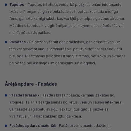
Tapetes -
Tapetes
ir lielisks veids, kā piešķirt sienām interesantu
izskatu. Pieejamas gan vienkrāsainas tapetes, kas rada mierīgu
fonu, gan izteiksmīgi raksti, kas var kļūt par telpas galveno akcentu.
Mūsdienu tapetes ir viegli līmējamas un noņemamas, tāpēc tās var
mainīt pēc sirds patikas.
Palodzes -
Palodzes
var būt gan praktiskas, gan dekoratīvas. Uz
tām var novietot augus, grāmatas vai pat izveidot nelielu sēdvietu
pie loga. Plastmasas palodzes ir viegli tīrāmas, bet koka un akmens
palodzes piešķir mājoklim dabiskumu un eleganci.
Ārējā apdare - Fasādes
Fasādes krāsas
-
Fasādes krāsa
nosaka, kā māja izskatās no
ārpuses. Tā arī aizsargā sienas no lietus, vēja un saules ietekmes.
Lai fasāde saglabātu svaigu izskatu ilgus gadus, jāizvēlas
kvalitatīva un laikapstākļiem izturīga krāsa.
Fasādes apdares materiāli -
Fasādei var izmantot dažādus