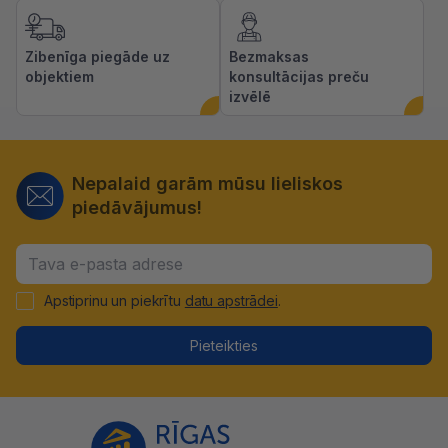
Zibenīga piegāde uz
Bezmaksas
objektiem
konsultācijas preču
izvēlē
Nepalaid garām mūsu lieliskos
piedāvājumus!
Apstiprinu un piekrītu
datu apstrādei
.
Pieteikties