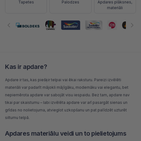
Tapetes
Palodzes
Apdares plāksnes,
materiāli
Kas ir apdare?
Apdare ir tas, kas piešķir telpai vai ēkai raksturu. Pareizi izvēlēti
materiāli var padarīt mājokli mājīgāku, modernāku vai elegantu, bet
nepiemērota apdare var sabojāt visu iespaidu. Bez tam, apdare nav
tikai par skaistumu – labi izvēlēta apdare var arī pasargāt sienas un
grīdas no nolietojuma, atvieglot uzkopšanu un pat palīdzēt uzturēt
siltumu telpā.
Apdares materiālu veidi un to pielietojums