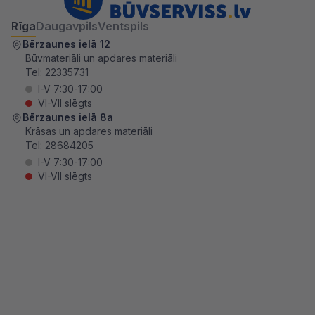
Rīga
Daugavpils
Ventspils
Bērzaunes ielā 12
Būvmateriāli un apdares materiāli
Tel:
22335731
I-V 7:30-17:00
VI-VII slēgts
Bērzaunes ielā 8a
Krāsas un apdares materiāli
Tel:
28684205
I-V 7:30-17:00
VI-VII slēgts