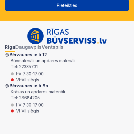
Pieteikties
Rīga
Daugavpils
Ventspils
Bērzaunes ielā 12
Būvmateriāli un apdares materiāli
Tel:
22335731
I-V 7:30-17:00
VI-VII slēgts
Bērzaunes ielā 8a
Krāsas un apdares materiāli
Tel:
28684205
I-V 7:30-17:00
VI-VII slēgts