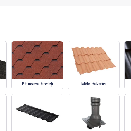
i
Bitumena šindeļi
Māla dakstiņi