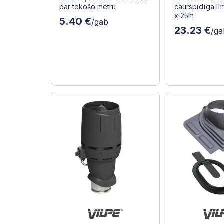
par tekošo metru
caurspīdīga lī
x 25m
5.40 €
/gab
23.23 €
/ga