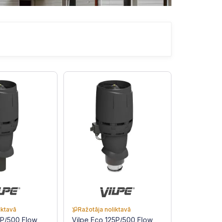
iktavā
Ražotāja noliktavā
0P/500 Flow
Vilpe Eco 125P/500 Flow