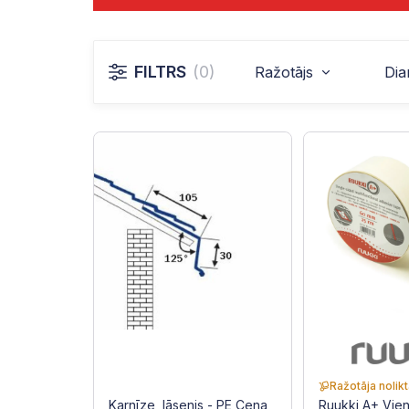
FILTRS
(0)
Ražotājs
Dia
Ražotāja nolik
Karnīze, lāsenis - PE Cena
Ruukki A+ Vie