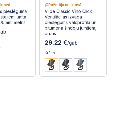
iktavā
Ražotāja noliktavā
is pieslēguma
Vilpe Classic Vino Click
stajiem jumta
Ventilācijas izvada
00mm, melns
pieslēgums valcprofila un
bitumena šindeļu jumtiem,
gab
brūns
29.22 €
/gab
Krāsa