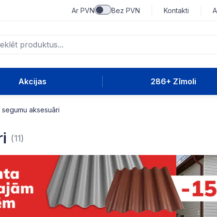
Ar PVN
Bez PVN
Kontakti
A
Akcijas
286+ Zīmoli
 segumu aksesuāri
i
(11)