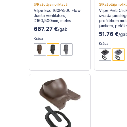
Ražotāja noliktavā
Ražotāja nolik
Vilpe Eco 160P/500 Flow
Vilpe Pelti Clic
Jumta ventilators,
izvada pieslē
D160/500mm, melns
profilētiem met
jumtiem, pelēk
667.27 €
/gab
51.76 €
/ga
Krāsa
Krāsa