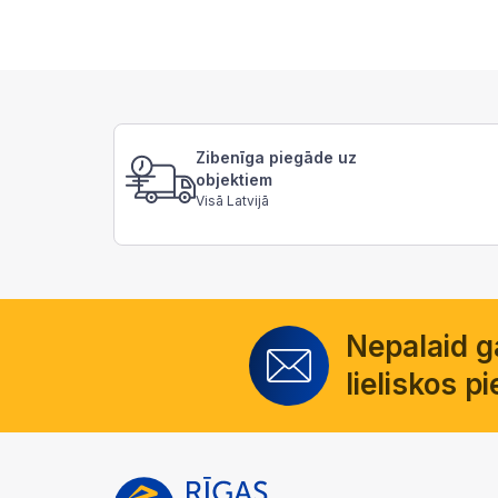
Zibenīga piegāde uz
objektiem
Visā Latvijā
Nepalaid 
lieliskos 