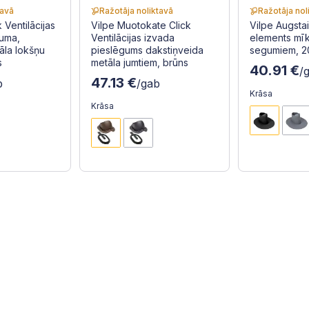
tavā
Ražotāja noliktavā
Ražotāja nol
k Ventilācijas
Vilpe Muotokate Click
Vilpe Augsta
guma,
Ventilācijas izvada
elements mīk
āla lokšņu
pieslēgums dakstiņveida
segumiem, 2
s
metāla jumtiem, brūns
40.91 €
/
47.13 €
b
/gab
Krāsa
Krāsa