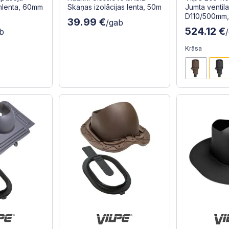
mlenta, 60mm
Skaņas izolācijas lenta, 50m
Jumta ventila
D110/500mm,
39.99 €
/gab
524.12 €
b
Krāsa