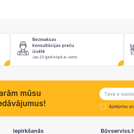
Bezmaksas
konsultācijas preču
izvēlē
Jau 23 gadi kopā ar Jums
garām mūsu
piedāvājumus!
Apstiprinu un
Iepirkšanās
Būvserviss.l