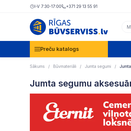
I-V 7:30-17:00
+371 29 13 55 91
Preču katalogs
Sākums
Būvmateriāli
Jumta segumi
Jumta
Jumta segumu aksesuār