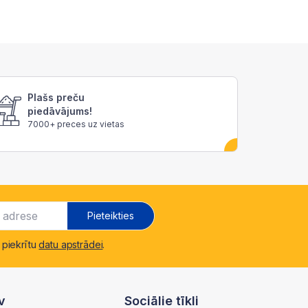
Plašs preču
piedāvājums!
7000+ preces uz vietas
Pieteikties
 piekrītu
datu apstrādei
.
v
Sociālie tīkli