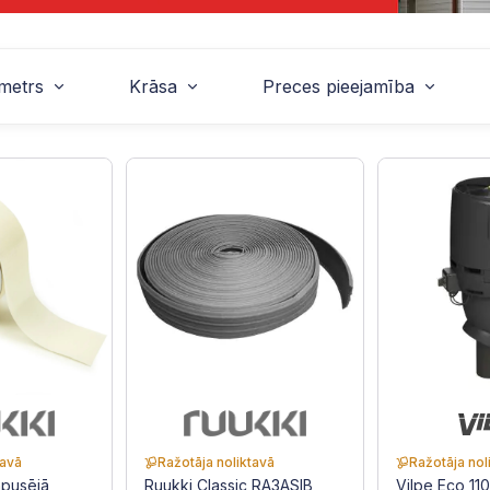
metrs
Krāsa
Preces pieejamība
tavā
Ražotāja noliktavā
Ražotāja nol
npusējā
Ruukki Classic RA3ASIB
Vilpe Eco 11