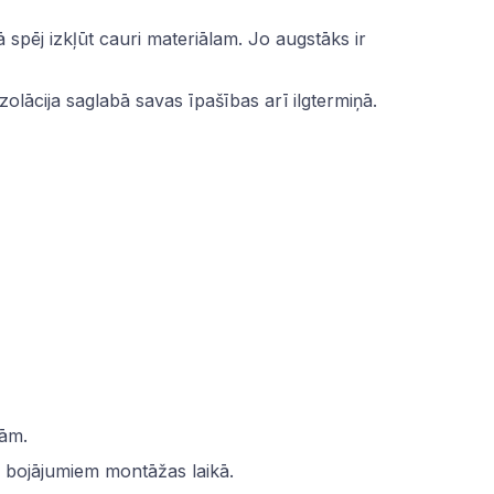
ā spēj izkļūt cauri materiālam. Jo augstāks ir
zolācija saglabā savas īpašības arī ilgtermiņā.
jām.
un bojājumiem montāžas laikā.