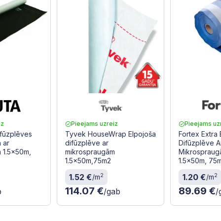
iz
Pieejams uzreiz
Pieejams uz
ifūzplēves
Tyvek HouseWrap Elpojoša
Fortex Extra
 ar
difūzplēve ar
Difūzplēve A
 1.5x50m,
mikrospraugām
Mikrospraugā
1.5x50m,75m2
1.5x50m, 75
2
2
1.52 €
1.20 €
/m
/m
114.07 €
89.69 €
b
/gab
/