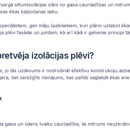
zsargā
siltumizolācijas
slāni no gaisa caurlaidības un mitruma
visas ēkas kalpošanas laiku.
peciālistiem, gan māju īpašniekiem, kuri plāno uzlabot ēkas
a plēvi fasādei un jumtam, kā arī kādi ir galvenie principi tā
pretvēja izolācijas plēvi?
s, jo tās uzdevums ir nodrošināt efektīvu konstrukciju aizsa
arjera, bet sarežģīts risinājums, kas palīdz saglabāt ēkas en
:
sta gaisa un ūdens tvaiku caurlaidība, lai mitrums neuzkrātos