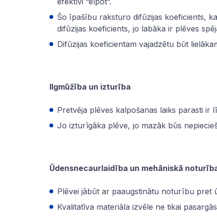
efektīvi “elpot”.
Šo īpašību raksturo difūzijas koeficients, ka
difūzijas koeficients, jo labāka ir plēves sp
Difūzijas koeficientam vajadzētu būt lielāka
Ilgmūžība un izturība
Pretvēja plēves kalpošanas laiks parasti ir lī
Jo izturīgāka plēve, jo mazāk būs nepiecieš
Ūdensnecaurlaidība un mehāniskā noturīb
Plēvei jābūt ar paaugstinātu noturību pret 
Kvalitatīva materiāla izvēle ne tikai pasarg