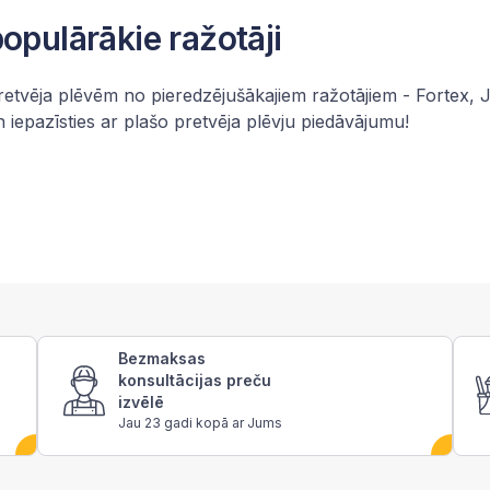
opulārākie ražotāji
pretvēja plēvēm no pieredzējušākajiem ražotājiem -
Fortex
,
J
 iepazīsties ar plašo pretvēja plēvju piedāvājumu!
Bezmaksas
konsultācijas preču
izvēlē
Jau 23 gadi kopā ar Jums