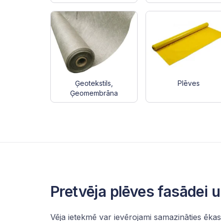
Ģeotekstils,
Plēves
Ģeomembrāna
Pretvēja plēves fasādei 
Vēja ietekmē var ievērojami samazināties ēkas