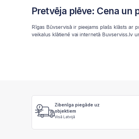
Pretvēja plēve: Cena un p
Rīgas Būvservisā ir pieejams plašs klāsts ar 
veikalus klātienē vai internetā
Buvserviss.lv
un
Zibenīga piegāde uz
objektiem
Visā Latvijā