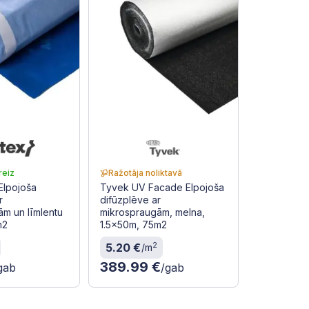
reiz
Ražotāja noliktavā
 Elpojoša
Tyvek UV Facade Elpojoša
r
difūzplēve ar
m un līmlentu
mikrospraugām, melna,
m2
1.5x50m, 75m2
2
5.20 €
/m
389.99 €
gab
/gab