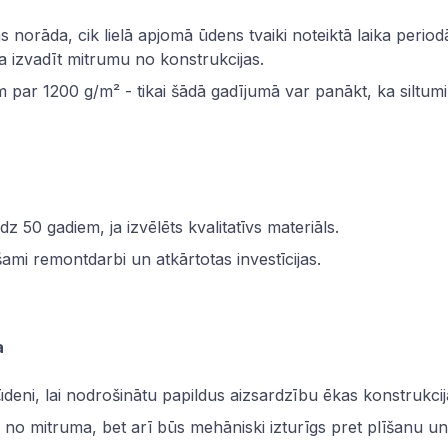
s norāda, cik lielā apjomā ūdens tvaiki noteiktā laika period
ēja izvadīt mitrumu no konstrukcijas.
m par 1200 g/m² - tikai šādā gadījumā var panākt, ka siltumi
dz 50 gadiem, ja izvēlēts kvalitatīvs materiāls.
ami remontdarbi un atkārtotas investīcijas.
a
ūdeni, lai nodrošinātu papildus aizsardzību ēkas konstrukci
ās no mitruma, bet arī būs mehāniski izturīgs pret plīšanu 