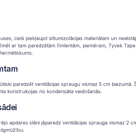
a
ses, cieši piekļaujot siltumizolācijas materiālam un neatstāj
alīmēt ar tam paredzētām līmlentām, piemēram, Tyvek Tape 
s hermētiskums.
umtam
r būtiski paredzēt ventilācijas spraugu vismaz 5 cm biezumā. 
umta konstrukcijas no kondensāta veidošanās.
sādei
n ārējo apdares slāni jāparedz ventilācijas sprauga vismaz 
 ilgmūžību.