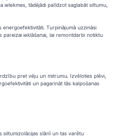
 ietekmes, tādējādi palīdzot saglabāt siltumu,
 energoefektivitāti. Turpinājumā uzzināsi
s pareizai ieklāšanai, lai remontdarbi notiktu
rdzību pret vēju un mitrumu. Izvēloties plēvi,
ergoefektivitāti un pagarināt tās kalpošanas
 siltumizolācijas slānī un tas varētu