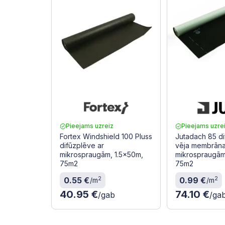
Pieejams uzreiz
Pieejams uzre
Fortex Windshield 100 Pluss
Jutadach 85 d
difūzplēve ar
vēja membrāna
mikrospraugām, 1.5x50m,
mikrospraugām
75m2
75m2
2
2
0.55 €
0.99 €
/m
/m
40.95 €
74.10 €
/gab
/ga