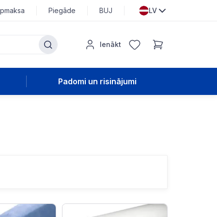
pmaksa
Piegāde
BUJ
LV
Ienākt
Padomi un risinājumi