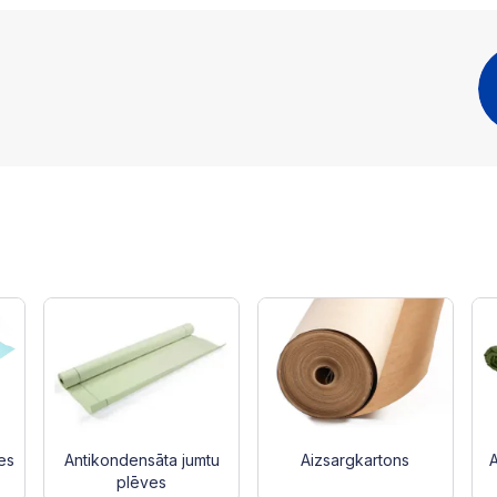
ves
Antikondensāta jumtu
Aizsargkartons
A
plēves