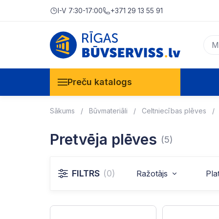
I-V 7:30-17:00
+371 29 13 55 91
Preču katalogs
Sākums
Būvmateriāli
Celtniecības plēves
Pretvēja plēves
(5)
FILTRS
(0)
Ražotājs
Pla