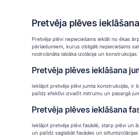
Pretvēja plēves ieklāšan
Pretvēja plēvi nepieciešams ieklāt no ēkas ārpu
pārlaidumiem, kurus obligāti nepieciešams s
nodrošināta labāka izolācija un konstrukcija
Pretvēja plēves ieklāšana j
Ieklājot pretvēja plēvi jumta konstrukcijās, i
palīdz efektīvi izvadīt mitrumu un pasargā j
Pretvēja plēves ieklāšana fa
Ieklājot pretvēja plēvi fasādē, starp plēvi u
un palīdz saglabāt fasādes un siltumizolācijas