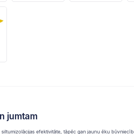
un jumtam
 siltumizolācijas efektivitāte, tāpēc gan jaunu ēku būvniec