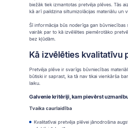
biežāk tiek izmantotas pretvēja plēves. Tās ai
kā arī paildzina siltumizolācijas materiālu un 
Šī informācija būs noderīga gan būvniecības s
vairāk par to kā izvēlēties piemērotāko pretvēj
bez kļūdām.
Kā izvēlēties kvalitatīvu 
Pretvēja plēve ir svarīgs būvniecības materiāl
būtiski ir saprast, ka tā nav tikai vienkārša b
laiku.
Galvenie kritēriji, kam pievērst uzmanību
Tvaika caurlaidība
Kvalitatīvai pretvēja plēvei jānodrošina aug