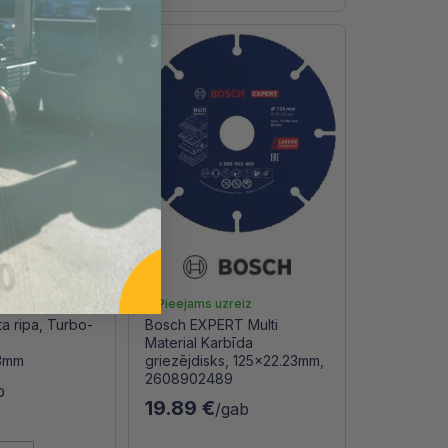
reiz
Pieejams uzreiz
a ripa, Turbo-
Bosch EXPERT Multi
Material Karbīda
23mm
griezējdisks, 125x22.23mm,
2608902489
b
19.89 €
/gab