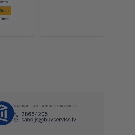
23mm
23mm
.23mm
SAZINIES AR SANDIJS BIRZNIEKS:
28684205
sandijs@buvserviss.lv