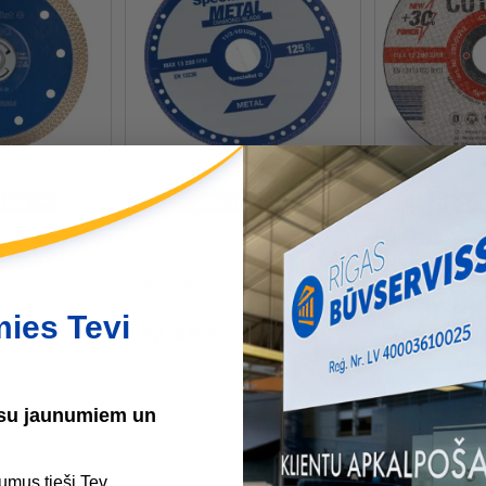
iz
Pieejams uzreiz
Pieejams uz
sic Dimanta
Specialist+ Dimanta metāla
Specialist+ 
 disks,
griešanas disks,
griešanas di
125x1.4x22.23mm
125x1.2x22m
mies Tevi
12.49 €
0.99 €
/gab
/g
Izmērs
125x1.2x22
ūsu jaunumiem un
125x1x22m
230x2x22m
umus tieši Tev