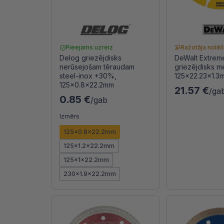
Pieejams uzreiz
Ražotāja nolik
Delog griezējdisks
DeWalt Extrem
nerūsejošam tēraudam
griezējdisks m
steel-inox +30%,
125x22.23x1.3
125x0.8x22.2mm
21.57 €
/ga
0.85 €
/gab
Izmērs
125x0.8x22.2mm
125x1.2x22.2mm
125x1x22.2mm
230x1.9x22.2mm