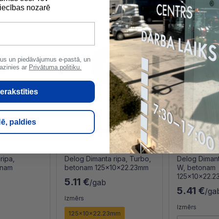
ecības nozarē
us un piedāvājumus e-pastā, un
azinies ar
Privātuma politiku.
erakstīties
ē, paldies
iz
Pieejams uzreiz
Pieejams uz
ripa,
Delog Dimanta ripa, Turbo,
Delog Dimant
onam
betonam 125x10x22.23mm
W, betonam
125x10x22.
5.11 €
/gab
5.41 €
/ga
Izmērs
Izmērs
125x10x22.23mm