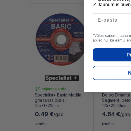
✓ Jaunumus būvni
E-pasts
*Vēlos saņemt jaunum
apliecinu, ka esmu iep
Pi
N
Pieejams uzreiz
Pieejams uzre
Specialist+ Basic Metāla
Delog Dimanta 
griešanas disks,
Segment, bet
125x1x22mm
125x22.23mm
0.49 €
4.84 €
/gab
/gab
Izmērs
Izmērs