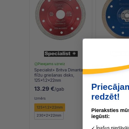
Pieejams uzreiz
Pieejams uzre
Specialist+ Britva Dimanta
Specialist+ Ba
flīžu griešanas disks,
flīžu griešanas
125x1.2x22mm
125x1.2x22mm
Priecāja
13.29 €
8.99 €
/gab
/gab
redzēt!
Izmērs
125x1.2x22mm
Pieraksties m
230x2x22mm
iegūsti:
✓ Īpašus piedāvāj