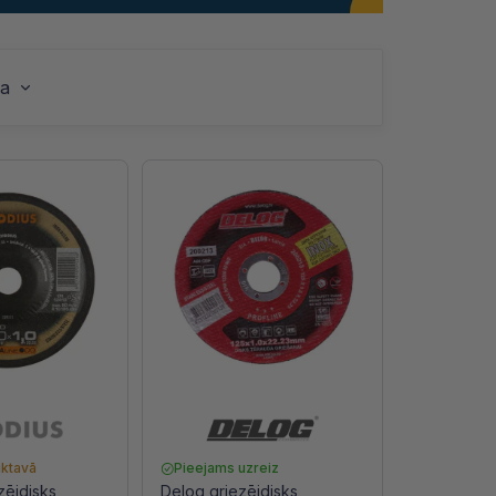
ba
iktavā
Pieejams uzreiz
zējdisks
Delog griezējdisks