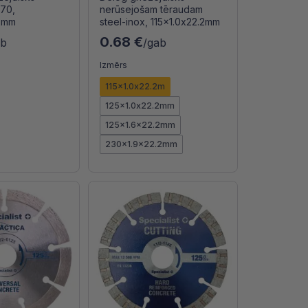
70,
nerūsejošam tēraudam
2mm
steel-inox, 115x1.0x22.2mm
0.68 €
ab
/gab
Izmērs
115x1.0x22.2m
125x1.0x22.2mm
125x1.6x22.2mm
230x1.9x22.2mm