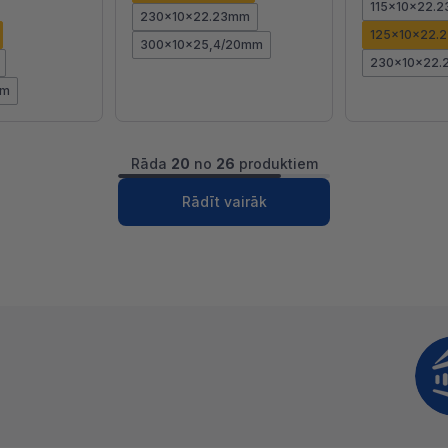
115x10x22.
230x10x22.23mm
125x10x22.
300x10x25,4/20mm
230x10x22
mm
Rāda
20
no
26
produktiem
1
2
Nākošā
Rādīt vairāk