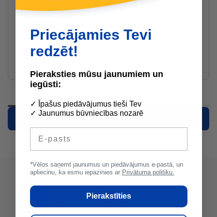
pods ar SC Slim vāku,
ClassicTualetes pods ar
horizontāls izvads,
SC Slim vāku, brīvi
pievads no sāniem,
stāvošs, horizontāls
Priecājamies Tevi
375x650mm, balts
izvads, pievads no
sāniem, 360x670mm,
495.89 €
redzēt!
/gab
balts
330.29 €
/gab
Pieraksties mūsu jaunumiem un
iegūsti:
Rāda
20
no
37
produktiem
1
2
Nākošā
✓ Īpašus piedāvājumus tieši Tev
✓ Jaunumus būvniecības nozarē
Rādīt vairāk
E-pasts
*Vēlos saņemt jaunumus un piedāvājumus e-pastā, un
apliecinu, ka esmu iepazinies ar
Privātuma politiku.
Radušies jautājumi par kādu no produktiem?
SAZINIES AR ARTŪRS:
Pierakstīties
25806530
arturs@buvserviss.lv