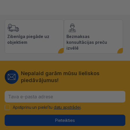
Zibenīga piegāde uz
Bezmaksas
objektiem
konsultācijas preču
izvēlē
Nepalaid garām mūsu lieliskos
piedāvājumus!
Apstiprinu un piekrītu
datu apstrādei
.
Pieteikties