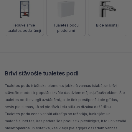
Iebūvējamie
Tualetes podu
Bidē maisītāji
tualetes podu rāmji
piederumi
Brīvi stāvošie tualetes podi
Tualetes pods ir būtisks elements jebkurā vannas istabā, un brīvi
stāvošie modeļi ir populāra izvēle daudziem mājokļu īpašniekiem. Šie
tualetes podi ir viegli uzstādāmi, jo tie tiek piestiprināti pie grīdas,
nevis pie sienas, kā arī piedāvā lielu stilu un dizaina dažādību.
Tualetes podu cena var būt atkarīga no ražotāja, funkcijām un
materiāla, bet tas, kas padara šos podus tik pievilcīgus, ir to universālā
pielietojamība un estētika, kas viegli pielāgojas dažādām vannas