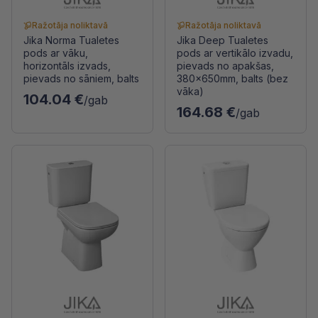
Ražotāja noliktavā
Ražotāja noliktavā
Jika Norma Tualetes
Jika Deep Tualetes
pods ar vāku,
pods ar vertikālo izvadu,
horizontāls izvads,
pievads no apakšas,
pievads no sāniem, balts
380x650mm, balts (bez
vāka)
104.04 €
/gab
164.68 €
/gab