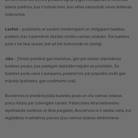
ūdens patēriņu, kas ir būtiski tiem, kuri vēlas samazināt savus ikdienas
izdevumus.
Laufen
- pazīstams ar saviem modernajiem un stilīgajiem tualetes
podiem, kas ir piemēroti dažādu izmēru vannas istabām. Šie tualetes
podi ir ne tikai skaisti, bet arī ļoti funkcionāli un izturīgi.
Jika
- Zīmols piedāvā gan klasiskus, gan pie sienas stiprināmus
tualetes podus, kas pielāgoti dažādām telpām un prasībām. Šo
tualetes podu cena ir pieejama, padarot tos par populāru izvēli gan
mājokļu īpašnieku, gan uzņēmumu vidū.
Buvserviss.lv
piedāvā plašu
tualetes podu
un citu
vannas istabas
preču klāstu
par izdevīgām cenām. Pateicoties ērtai tiešsaistes
iepirkšanās sistēmai un ātrai piegādei, Buvserviss.lv ir ideāla vieta, kur
iegādāties kvalitatīvas preces jūsu vannas istabas iekārtošanai.