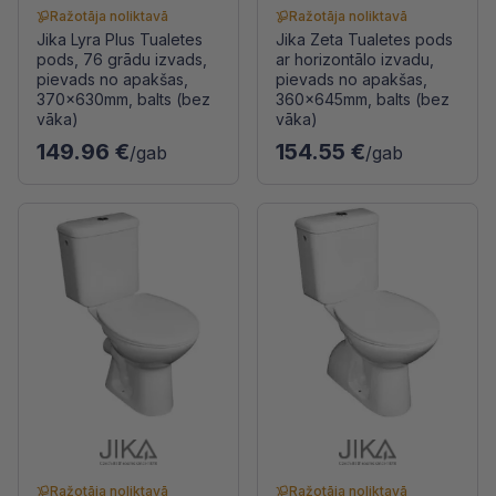
Ražotāja noliktavā
Ražotāja noliktavā
Jika Lyra Plus Tualetes
Jika Zeta Tualetes pods
pods, 76 grādu izvads,
ar horizontālo izvadu,
pievads no apakšas,
pievads no apakšas,
370x630mm, balts (bez
360x645mm, balts (bez
vāka)
vāka)
149.96 €
154.55 €
/gab
/gab
Ražotāja noliktavā
Ražotāja noliktavā