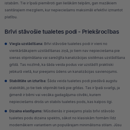
istabām. Tie ir īpaši piemēroti gan lielākām telpām, gan mazākiem
sanitārajiem mezgliem, kur nepieciešams maksimāli efektīvi izmantot
platību.
Brīvi stāvošie tualetes podi - Priekšrocības
Viegla uzstādīšana:
Brīvi stāvošie tualetes podi ir vieni no
vienkāršākajiem uzstādīšanas ziņā, jo tiem nav nepieciešama pie
sienas stiprināšana vai sarežģīta kanalizācijas sistēmas uzstādīšana
grīdā. Tas nozīmē, ka šāda veida podus var uzstādīt praktiski
jebkurā vietā, kur pieejams ūdens un kanalizācijas savienojums.
Stabilitāte un izturība:
Šāda veida tualetes podi piedāvā augstu
stabilitāti, jo tie tiek stiprināti tieši pie grīdas. Tas ir īpaši svarīgi, ja
ģimenē ir bērni vai vecāka gadagājuma cilvēki, kuriem
nepieciešams drošs un stabils tualetes pods, kas kalpos ilgi.
Dizaina elastīgums:
Mūsdienās ir pieejams plašs brīvi stāvošo
tualetes podu dizaina spektrs, sākot no klasiskām formām līdz
modernākiem variantiem un populārajam minimālisma stilam. Jūsu