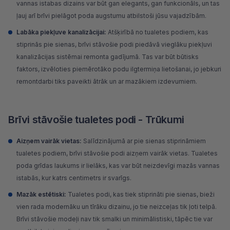
vannas istabas dizains var būt gan elegants, gan funkcionāls, un tas
ļauj arī brīvi pielāgot poda augstumu atbilstoši jūsu vajadzībām.
Labāka piekļuve kanalizācijai:
Atšķirībā no tualetes podiem, kas
stiprinās pie sienas, brīvi stāvošie podi piedāvā vieglāku piekļuvi
kanalizācijas sistēmai remonta gadījumā. Tas var būt būtisks
faktors, izvēloties piemērotāko podu ilgtermiņa lietošanai, jo jebkuri
remontdarbi tiks paveikti ātrāk un ar mazākiem izdevumiem.
Brīvi stāvošie tualetes podi - Trūkumi
Aizņem vairāk vietas:
Salīdzinājumā ar pie sienas stiprināmiem
tualetes podiem, brīvi stāvošie podi aizņem vairāk vietas. Tualetes
poda grīdas laukums ir lielāks, kas var būt neizdevīgi mazās vannas
istabās, kur katrs centimetrs ir svarīgs.
Mazāk estētiski:
Tualetes podi, kas tiek stiprināti pie sienas, bieži
vien rada modernāku un tīrāku dizainu, jo tie neizceļas tik ļoti telpā.
Brīvi stāvošie modeļi nav tik smalki un minimālistiski, tāpēc tie var