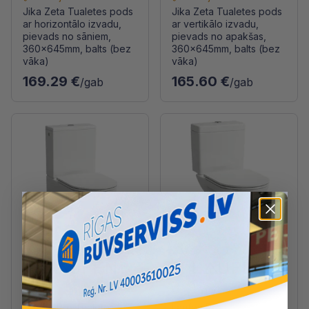
Jika Zeta Tualetes pods
Jika Zeta Tualetes pods
ar horizontālo izvadu,
ar vertikālo izvadu,
pievads no sāniem,
pievads no apakšas,
360x645mm, balts (bez
360x645mm, balts (bez
vāka)
vāka)
169.29 €
165.60 €
/gab
/gab
Ražotāja noliktavā
Ražotāja noliktavā
Laufen Pro Tualetes
Laufen Pro