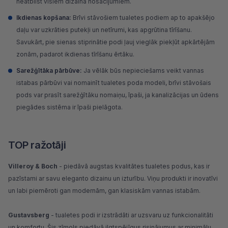
neatbilst visiem dizaina nosacījumiem.
Ikdienas kopšana:
Brīvi stāvošiem tualetes podiem ap to apakšējo
daļu var uzkrāties putekļi un netīrumi, kas apgrūtina tīrīšanu.
Savukārt, pie sienas stiprinātie podi ļauj vieglāk piekļūt apkārtējām
zonām, padarot ikdienas tīrīšanu ērtāku.
Sarežģītāka pārbūve:
Ja vēlāk būs nepieciešams veikt vannas
istabas pārbūvi vai nomainīt tualetes poda modeli, brīvi stāvošais
pods var prasīt sarežģītāku nomaiņu, īpaši, ja kanalizācijas un ūdens
piegādes sistēma ir īpaši pielāgota.
TOP ražotāji
Villeroy & Boch
- piedāvā augstas kvalitātes tualetes podus, kas ir
pazīstami ar savu eleganto dizainu un izturību. Viņu produkti ir inovatīvi
un labi piemēroti gan modernām, gan klasiskām vannas istabām.
Gustavsberg
- tualetes podi ir izstrādāti ar uzsvaru uz funkcionalitāti
un komfortu. Šis zīmols piedāvā ilgtspējīgus risinājumus ar minimālu