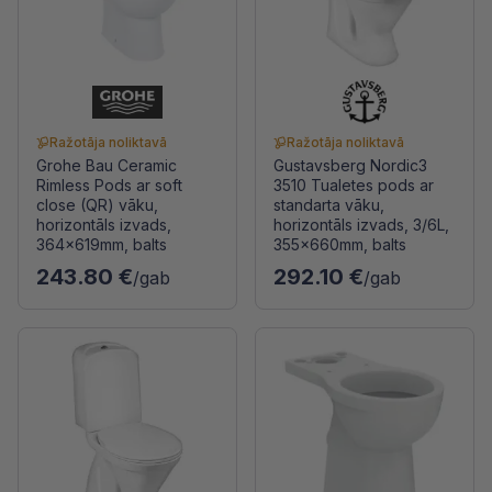
Ražotāja noliktavā
Ražotāja noliktavā
Grohe Bau Ceramic
Gustavsberg Nordic3
Rimless Pods ar soft
3510 Tualetes pods ar
close (QR) vāku,
standarta vāku,
horizontāls izvads,
horizontāls izvads, 3/6L,
364x619mm, balts
355x660mm, balts
243.80 €
292.10 €
/gab
/gab