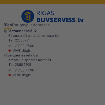
Rīga
Daugavpils
Ventspils
Bērzaunes ielā 12
Būvmateriāli un apdares materiāli
Tel:
22335731
I-V 7:30-17:00
VI-VII slēgts
Bērzaunes ielā 8a
Krāsas un apdares materiāli
Tel:
28684205
I-V 7:30-17:00
VI-VII slēgts