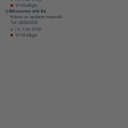
VI-VII slēgts
Bērzaunes ielā 8a
Krāsas un apdares materiāli
Tel:
28684205
I-V 7:30-17:00
VI-VII slēgts