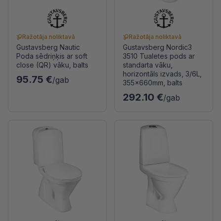
Ražotāja noliktavā
Ražotāja noliktavā
Gustavsberg Nautic
Gustavsberg Nordic3
Poda sēdriņķis ar soft
3510 Tualetes pods ar
close (QR) vāku, balts
standarta vāku,
horizontāls izvads, 3/6L,
95.75 €
/gab
355x660mm, balts
292.10 €
/gab