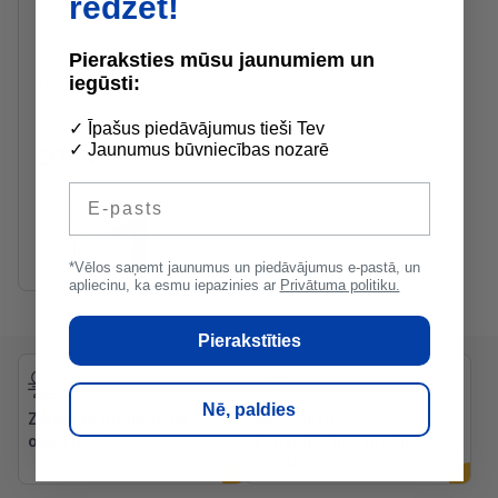
redzēt!
Ražotāja noliktavā
Pieraksties mūsu jaunumiem un
Gustavsberg Sensoric
iegūsti:
1.0 Vannas istabas
izlietnes maisītājs, infra-
red, hroms
✓ Īpašus piedāvājumus tieši Tev
✓ Jaunumus būvniecības nozarē
201.49 €
/gab
E-pasts
Krāsa
*Vēlos saņemt jaunumus un piedāvājumus e-pastā, un
apliecinu, ka esmu iepazinies ar
Privātuma politiku.
Pierakstīties
Nē, paldies
Zibenīga piegāde uz
Bezmaksas
objektiem
konsultācijas preču
izvēlē