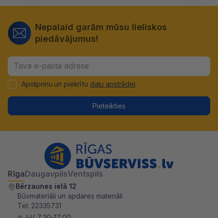
Nepalaid garām mūsu lieliskos
piedāvājumus!
Apstiprinu un piekrītu
datu apstrādei
.
Pieteikties
Rīga
Daugavpils
Ventspils
Bērzaunes ielā 12
Būvmateriāli un apdares materiāli
Tel:
22335731
I-V 7:30-17:00