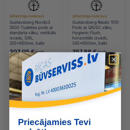
Ražotāja noliktavā
Ražotāja noliktavā
Gustavsberg Nordic3
Gustavsberg Nautic 1510
3500 Tualetes pods ar
Pods ar QR/SC vāku,
standarta vāku, vertikāls
Hygienic Flush,
izvads, 3/6L,
horizontāls izvads,
355x660mm, balts
345x650mm, balts
307.05 €
357.88 €
/gab
/gab
Priecājamies Tevi