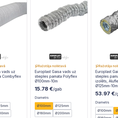
tavā
Ražotāja noliktavā
Ražotāja nol
a vads uz
Europlast Gaisa vads uz
Europlast Ga
ta Combyflex
stieples pamata Polyflex
stieples pama
Ø100mm-10m
izolēts, Alu
Ø125mm-10m
15.78 €
/gab
53.97 €
/
Diametrs
Diametrs
25mm
Ø100mm
Ø125mm
Ø100mm
00mm
Ø160mm
Ø200mm
Ø160mm