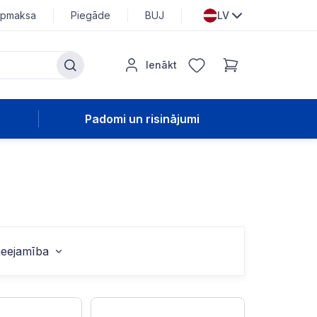
pmaksa
Piegāde
BUJ
LV
Ienākt
Padomi un risinājumi
ieejamība