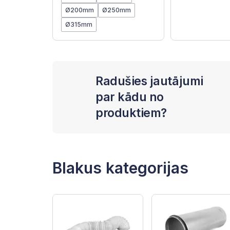
Ø200mm
Ø250mm
Ø315mm
Radušies jautājumi
par kādu no
produktiem?
Blakus kategorijas