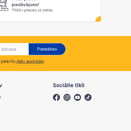
piedāvājums!
7000+ preces uz vietas
Pieteikties
 piekrītu
datu apstrādei
.
v
Sociālie tīkli
m