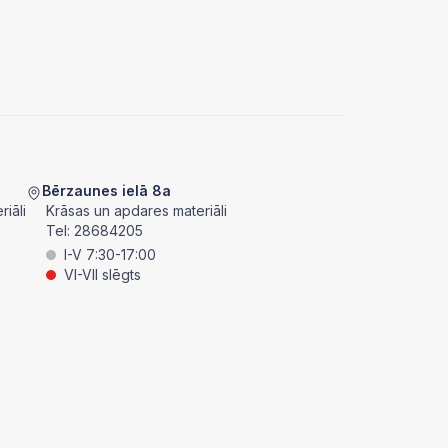
Bērzaunes ielā 8a
iāli
Krāsas un apdares materiāli
Tel:
28684205
I-V 7:30-17:00
VI-VII slēgts