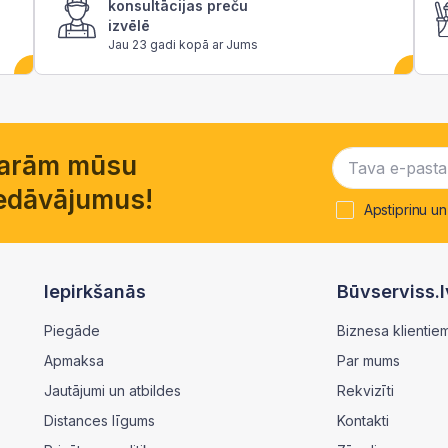
konsultācijas preču
izvēlē
Jau 23 gadi kopā ar Jums
garām mūsu
piedāvājumus!
Apstiprinu un
Iepirkšanās
Būvserviss.l
Piegāde
Biznesa klientie
Apmaksa
Par mums
Jautājumi un atbildes
Rekvizīti
Distances līgums
Kontakti