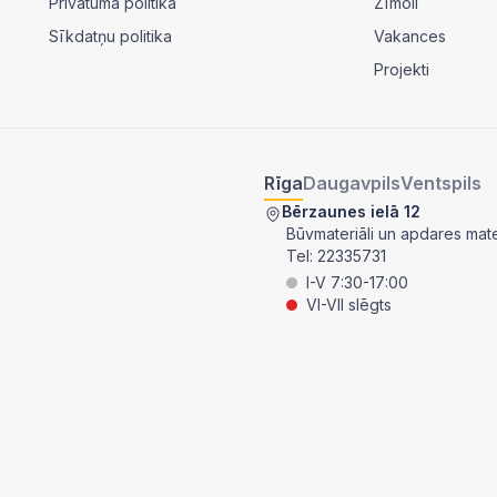
Privātuma politika
Zīmoli
Sīkdatņu politika
Vakances
Projekti
Rīga
Daugavpils
Ventspils
Bērzaunes ielā 12
Būvmateriāli un apdares mater
Tel:
22335731
I-V 7:30-17:00
VI-VII slēgts