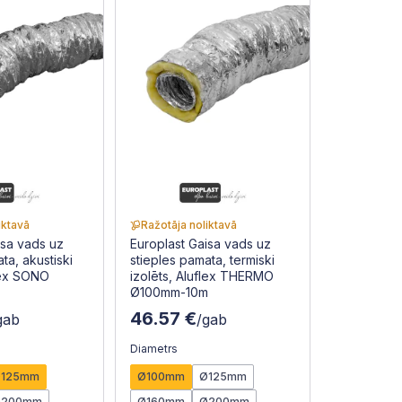
iktavā
Ražotāja noliktavā
isa vads uz
Europlast Gaisa vads uz
ta, akustiski
stieples pamata, termiski
flex SONO
izolēts, Aluflex THERMO
Ø100mm-10m
46.57 €
gab
/gab
Diametrs
Ø125mm
Ø100mm
Ø125mm
Ø200mm
Ø160mm
Ø200mm