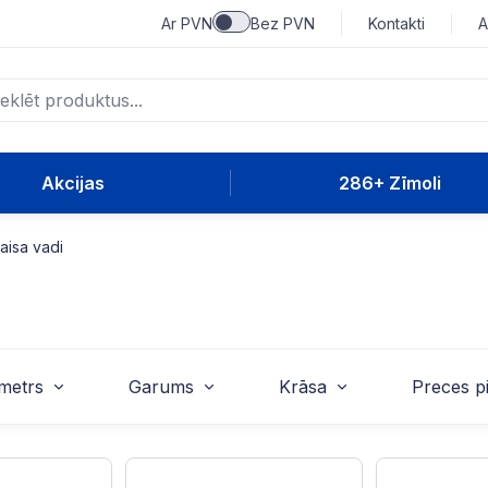
Ar PVN
Bez PVN
Kontakti
A
Akcijas
286+ Zīmoli
gaisa vadi
metrs
Garums
Krāsa
Preces p