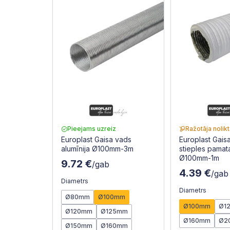
Pieejams uzreiz
Ražotāja nolik
Europlast Gaisa vads
Europlast Gais
alumīnija Ø100mm-3m
stieples pama
Ø100mm-1m
9.72 €
/gab
4.39 €
/gab
Diametrs
Diametrs
Ø80mm
Ø100mm
Ø100mm
Ø1
Ø120mm
Ø125mm
Ø160mm
Ø2
Ø150mm
Ø160mm