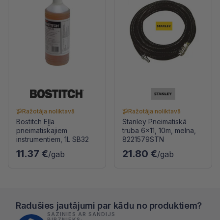
Ražotāja noliktavā
Ražotāja noliktavā
Bostitch Eļļa
Stanley Pneimatiskā
pneimatiskajiem
truba 6x11, 10m, melna,
instrumentiem, 1L SB32
8221579STN
11.37 €
21.80 €
/gab
/gab
Radušies jautājumi par kādu no produktiem?
SAZINIES AR SANDIJS
BIRZNIEKS: