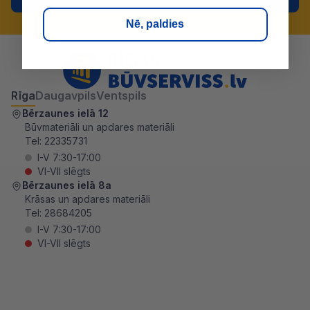
Nē, paldies
Rīga
Daugavpils
Ventspils
Bērzaunes ielā 12
Būvmateriāli un apdares materiāli
Tel:
22335731
I-V 7:30-17:00
VI-VII slēgts
Bērzaunes ielā 8a
Krāsas un apdares materiāli
Tel:
28684205
I-V 7:30-17:00
VI-VII slēgts