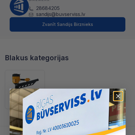
28684205
sandijs@buvserviss.lv
Zvanīt Sandijs Birznieks
Blakus kategorijas
Pneimatiskie
naglotāji