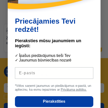
Priecājamies Tevi
redzēt!
Zibenīga piegāde uz
Bezmaksas
Pieraksties mūsu jaunumiem un
objektiem
konsultācijas preču
iegūsti:
izvēlē
✓ Īpašus piedāvājumus tieši Tev
✓ Jaunumus būvniecības nozarē
Nepalaid garām mūsu lieliskos
E-pasts
piedāvājumus!
*Vēlos saņemt jaunumus un piedāvājumus e-pastā, un
apliecinu, ka esmu iepazinies ar
Privātuma politiku.
Apstiprinu un piekrītu
datu apstrādei
.
Pierakstīties
Pieteikties