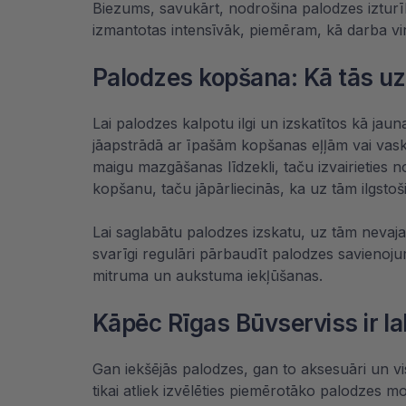
Biezums, savukārt, nodrošina palodzes izturību
izmantotas intensīvāk, piemēram, kā darba virsm
Palodzes kopšana: Kā tās uzt
Lai
palodzes
kalpotu ilgi un izskatītos kā ja
jāapstrādā ar īpašām kopšanas eļļām vai vaskie
maigu
mazgāšanas līdzekli
, taču izvairieties
kopšanu, taču jāpārliecinās, ka uz tām ilgstoši
Lai saglabātu palodzes izskatu, uz tām nevaj
svarīgi regulāri pārbaudīt palodzes savienojumu
mitruma un aukstuma iekļūšanas.
Kāpēc Rīgas Būvserviss ir l
Gan iekšējās palodzes, gan to aksesuāri un vi
tikai atliek izvēlēties piemērotāko palodzes mo