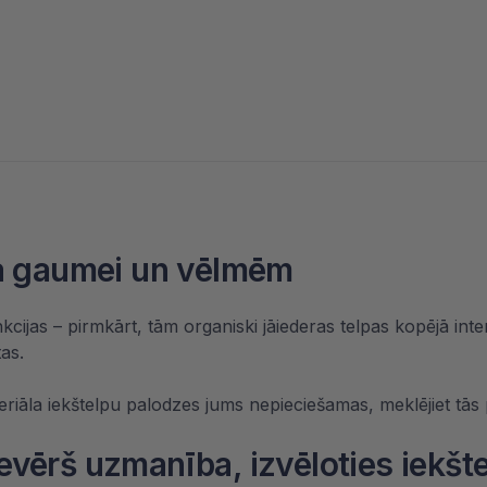
na gaumei un vēlmēm
nkcijas – pirmkārt, tām organiski jāiederas telpas kopējā inte
tas.
eriāla iekštelpu palodzes jums nepieciešamas, meklējiet tās
vērš uzmanība, izvēloties iekšt