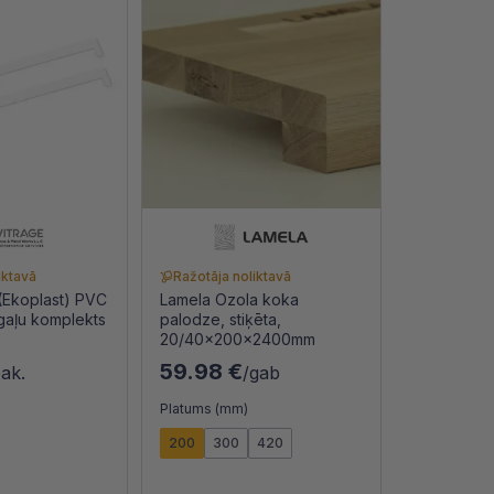
iktavā
Ražotāja noliktavā
 (Ekoplast) PVC
Lamela Ozola koka
gaļu komplekts
palodze, stiķēta,
20/40x200x2400mm
59.98 €
pak.
/gab
Platums (mm)
200
300
420