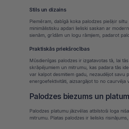
Stils un dizains
Piemēram, dabīgā koka palodzes piešķir siltu
minimālistisku apdari lieliski saskan ar moder
sienām, grīdām un logu rāmjiem, padarot pa
Praktiskās priekšrocības
Mūsdienīgas palodzes ir izgatavotas tā, lai tā
skrāpējumiem un mitrumu, kas padara tās ideā
var kalpot desmitiem gadu, nezaudējot savu pie
energoefektivitāti, aizsargājot to no caurvēja
Palodzes biezums un platums
Palodzes platumu jāizvēlas atbilstoši loga ni
mitrumu. Platas palodzes ir lielisks risinājums