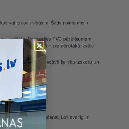
kas vai krāsas slāņiem. Šāds risinājums ir
laba kvalitāte. Pateicoties PVC pārklājumam,
 modeļa). PVC palodzes ir piemērotākā izvēle
 laminātu. Arī tās piedāvā lielisku izskatu un
ar izmantot arī sēdēšanai. Ļoti svarīgi ir
tri.