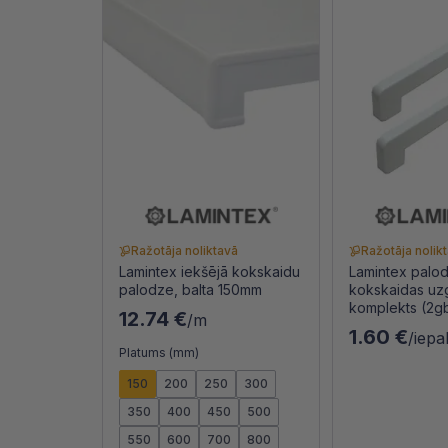
Ražotāja noliktavā
Ražotāja nolik
Lamintex iekšējā kokskaidu
Lamintex palo
palodze, balta 150mm
kokskaidas uz
komplekts (2g
12.74 €
/m
1.60 €
/iepa
Platums (mm)
150
200
250
300
350
400
450
500
550
600
700
800