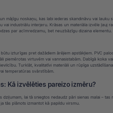
 un mājīgu noskaņu, kas labi iederas skandināvu vai lauku 
nu vai industriālu interjeru. Krāsas un materiāla izvēle ļauj
lodzes par acīmredzamu, bet neuzbāzīgu dizaina elementu.
s būtu izturīgas pret dažādiem ārējiem apstākļiem. PVC palodz
li piemērotas virtuvēm vai vannasistabām. Dabīgā koka vai 
vilcību. Turklāt, kvalitatīvi materiāli un rūpīga uzstādīšan
 vai temperatūras svārstībām.
: Kā izvēlēties pareizo izmēru?
šas dziļumam, lai tā sniegtos nedaudz pāri sienas malai – t
, ja tās plānots izmantot kā papildu virsmu.