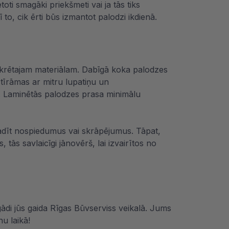
ti smagāki priekšmeti vai ja tās tiks
to, cik ērti būs izmantot palodzi ikdienā.
onkrētajam materiālam. Dabīgā koka palodzes
 tīrāmas ar mitru lupatiņu un
mu. Laminētās palodzes prasa minimālu
radīt nospiedumus vai skrāpējumus. Tāpat,
tās savlaicīgi jānovērš, lai izvairītos no
ādi jūs gaida Rīgas Būvserviss veikalā. Jums
nu laikā!