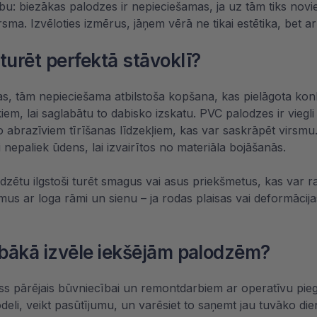
: biezākas palodzes ir nepieciešamas, ja uz tām tiks novieto
a. Izvēloties izmērus, jāņem vērā ne tikai estētika, bet arī 
urēt perfektā stāvoklī?
unas, tām nepieciešama atbilstoša kopšana, kas pielāgota k
m, lai saglabātu to dabisko izskatu. PVC palodzes ir viegli
 no abrazīviem tīrīšanas līdzekļiem, kas var saskrāpēt virs
 nepaliek ūdens, lai izvairītos no materiāla bojāšanās.
adzētu ilgstoši turēt smagus vai asus priekšmetus, kas var 
s ar loga rāmi un sienu – ja rodas plaisas vai deformācijas, 
abākā izvēle iekšējām palodzēm?
ss pārējais būvniecībai un remontdarbiem ar operatīvu pieg
deli, veikt pasūtījumu, un varēsiet to saņemt jau tuvāko die