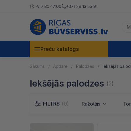
I-V 7:30-17:00
+371 29 13 55 91
Preču katalogs
Sākums
Apdare
Palodzes
Iekšējās palo
Iekšējās palodzes
(5)
FILTRS
(0)
Ražotājs
Ton