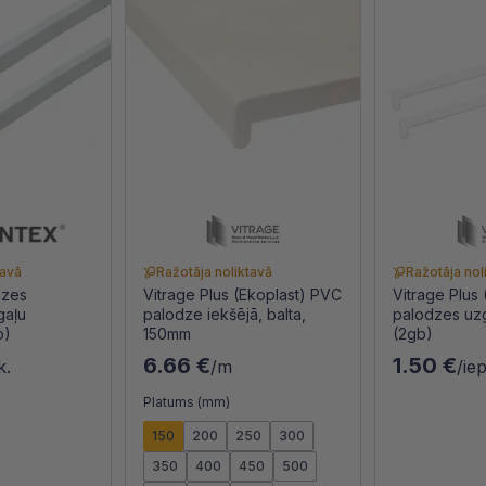
tavā
Ražotāja noliktavā
Ražotāja nol
dzes
Vitrage Plus (Ekoplast) PVC
Vitrage Plus
gaļu
palodze iekšējā, balta,
palodzes uz
b)
150mm
(2gb)
6.66 €
1.50 €
k.
/m
/ie
Platums (mm)
150
200
250
300
350
400
450
500