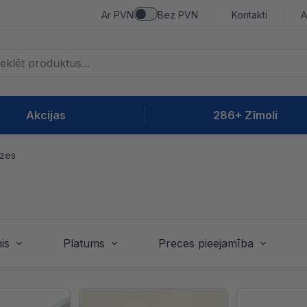
Ar PVN
Bez PVN
Kontakti
A
Akcijas
286+ Zīmoli
dzes
is
Platums
Preces pieejamība