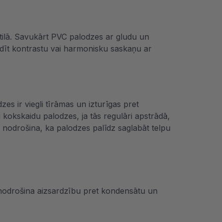
stilā. Savukārt PVC palodzes ar gludu un
 radīt kontrastu vai harmonisku saskaņu ar
es ir viegli tīrāmas un izturīgas pret
kokskaidu palodzes, ja tās regulāri apstrādā,
a nodrošina, ka palodzes palīdz saglabāt telpu
as nodrošina aizsardzību pret kondensātu un