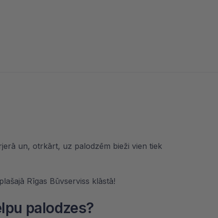
rjerā un, otrkārt, uz palodzēm bieži vien tiek
 plašajā
Rīgas Būvserviss
klāstā!
elpu palodzes?