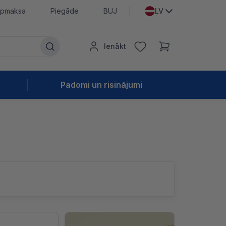
pmaksa
Piegāde
BUJ
LV
Ienākt
Padomi un risinājumi