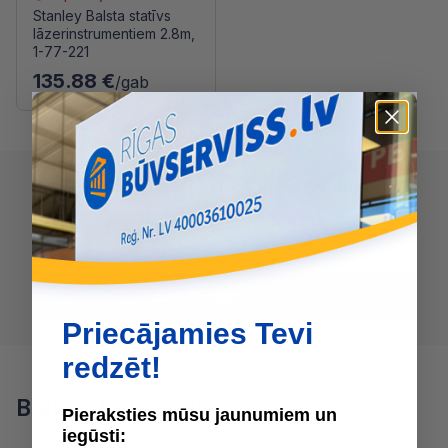
Stanley Balsta statīvs
lāzerinstrumentiem 2.8m,
1-77-221
135.88 €
/gab
Radušies jautājumi par kādu no produktiem?
SAZINIES AR SANDIJS
BIRZNIEKS:
28684205
sandijs@buvserviss.lv
Zvanīt Sandijs Birznieks
Priecājamies Tevi
redzēt!
Blakus kategorijas
Pieraksties mūsu jaunumiem un
iegūsti: