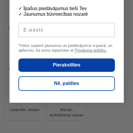
✓ Īpašus piedāvājumus tieši Tev
✓ Jaunumus būvniecības nozarē
E-pasts
Celtniecības lāzeri
Lāzera tālmēri
Meklēšanas
ierīces, detektori
*Vēlos saņemt jaunumus un piedāvājumus e-pastā, un
apliecinu, ka esmu iepazinies ar
Privātuma politiku.
Pierakstīties
Infrasarkano staru
Mērlentes, ruletes
Līmeņrāži
termometri
Nē, paldies
Leņķmēri, stūreņi
Atsvari,
atzīmēšanas auklas