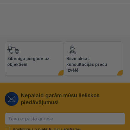
Zibenīga piegāde uz
Bezmaksas
objektiem
konsultācijas preču
izvēlē
Nepalaid garām mūsu lieliskos
piedāvājumus!
Apstiprinu un piekrītu
datu apstrādei
.