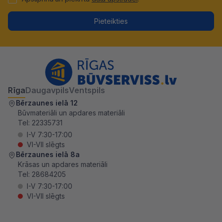
Pieteikties
Rīga
Daugavpils
Ventspils
Bērzaunes ielā 12
Būvmateriāli un apdares materiāli
Tel:
22335731
I-V 7:30-17:00
VI-VII slēgts
Bērzaunes ielā 8a
Krāsas un apdares materiāli
Tel:
28684205
I-V 7:30-17:00
VI-VII slēgts