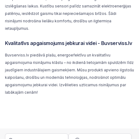
izslēgšanas laikus. Kustību sensori palīdz samazināt elektroenerģijas
patēriņu, ieslēdzot gaismu tikai nepieciešamajos brīžos. Šādi
risinājumi nodrošina lielāku komfortu, drošību un ilgtermiņa
ietaupījumus.
Kvalitatīvs apgaismojums jebkurai videi - Buvserviss.lv
Buvserviss.lv
piedāvā plašu, energoefektīvu un kvalitatīvu
apgaismojuma risinājumu klāstu – no ikdienā lietojamām spuldzēm līdz
jaudīgiem industriālajiem gaismekļiem. Mūsu produkti apvieno ilgstošu
kalpošanu, drošību un modernās tehnoloģijas, nodrošinot optimālu
apgaismojumu jebkurai videi. Izvēlieties uzticamus risinājumus par
labākajām cenām!