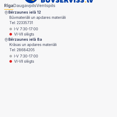
Rīga
Daugavpils
Ventspils
Bērzaunes ielā 12
Būvmateriāli un apdares materiāli
Tel:
22335731
I-V 7:30-17:00
VI-VII slēgts
Bērzaunes ielā 8a
Krāsas un apdares materiāli
Tel:
28684205
I-V 7:30-17:00
VI-VII slēgts