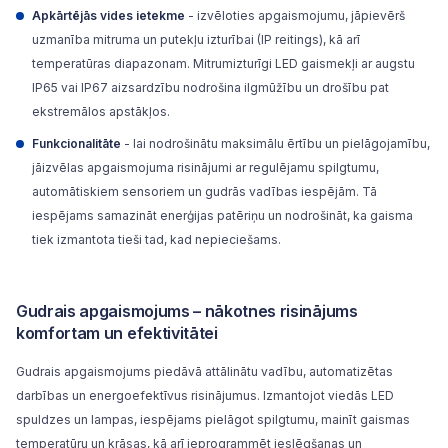
Apkārtējās vides ietekme
- izvēloties apgaismojumu, jāpievērš
uzmanība mitruma un putekļu izturībai (IP reitings), kā arī
temperatūras diapazonam. Mitrumizturīgi LED gaismekļi ar augstu
IP65 vai IP67 aizsardzību nodrošina ilgmūžību un drošību pat
ekstremālos apstākļos.
Funkcionalitāte
- lai nodrošinātu maksimālu ērtību un pielāgojamību,
jāizvēlas apgaismojuma risinājumi ar regulējamu spilgtumu,
automātiskiem sensoriem un gudrās vadības iespējām. Tā
iespējams samazināt enerģijas patēriņu un nodrošināt, ka gaisma
tiek izmantota tieši tad, kad nepieciešams.
Gudrais apgaismojums – nākotnes risinājums
komfortam un efektivitātei
Gudrais apgaismojums piedāvā attālinātu vadību, automatizētas
darbības un energoefektīvus risinājumus. Izmantojot viedās LED
spuldzes un lampas, iespējams pielāgot spilgtumu, mainīt gaismas
temperatūru un krāsas, kā arī ieprogrammēt ieslēgšanas un