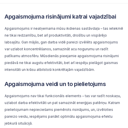
Apgaismojuma risinājumi katrai vajadzībai
Apgaismojums ir neatņemama mūsu ikdienas sastāvdaļa – tas ietekmē
ne tikai redzamību, bet arī produktivitāti, drošību un vispārējo
labsajūtu. Gan mājās, gan darba vidē pareizi izvēlēts apgaismojums
var uzlabot koncentrēšanos, samazināt acu nogurumu un radīt
patīkamu atmosfēru. Mūsdienās pieejamie apgaismojuma risinājumi
piedāvā ne tikai augstu efektivitāti, bet arī iespēju pielāgot gaismas
intensitāti un krāsu atbilstoši konkrētajām vajadzībām.
Apgaismojuma veidi un to pielietojums
Apgaismojums nav tikai funkcionāls elements – tas var radīt noskaņu,
uzlabot darba efektivitāti un pat samazināt enerģijas patēriņu. Katram
pielietojumam nepieciešams piemērots risinājums, un, izvēloties
pareizo veidu, iespējams panākt optimālu apgaismojuma efektu
jebkurā situācijā.