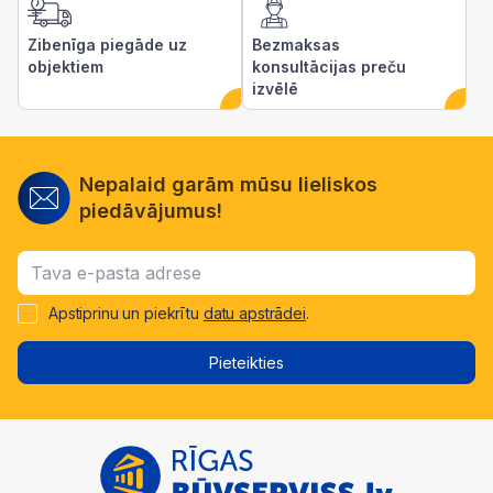
Zibenīga piegāde uz
Bezmaksas
objektiem
konsultācijas preču
izvēlē
Nepalaid garām mūsu lieliskos
piedāvājumus!
Apstiprinu un piekrītu
datu apstrādei
.
Pieteikties