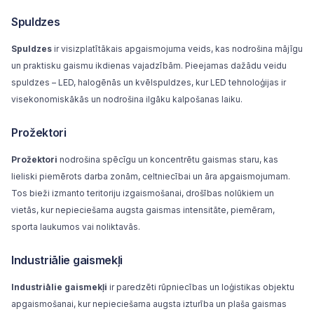
Spuldzes
Spuldzes
ir visizplatītākais apgaismojuma veids, kas nodrošina mājīgu
un praktisku gaismu ikdienas vajadzībām. Pieejamas dažādu veidu
spuldzes – LED, halogēnās un kvēlspuldzes, kur LED tehnoloģijas ir
visekonomiskākās un nodrošina ilgāku kalpošanas laiku.
Prožektori
Prožektori
nodrošina spēcīgu un koncentrētu gaismas staru, kas
lieliski piemērots darba zonām, celtniecībai un āra apgaismojumam.
Tos bieži izmanto teritoriju izgaismošanai, drošības nolūkiem un
vietās, kur nepieciešama augsta gaismas intensitāte, piemēram,
sporta laukumos vai noliktavās.
Industriālie gaismekļi
Industriālie gaismekļi
ir paredzēti rūpniecības un loģistikas objektu
apgaismošanai, kur nepieciešama augsta izturība un plaša gaismas