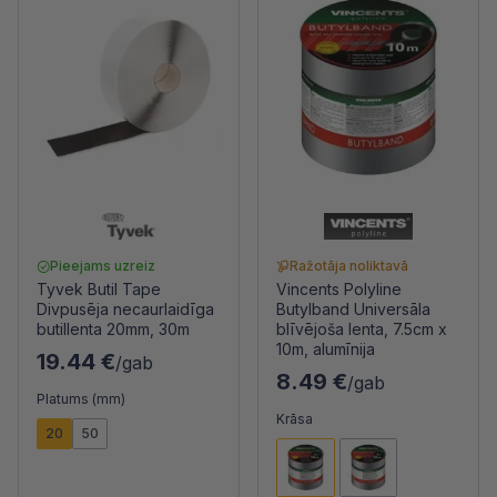
Pieejams uzreiz
Ražotāja noliktavā
Tyvek Butil Tape
Vincents Polyline
Divpusēja necaurlaidīga
Butylband Universāla
butillenta 20mm, 30m
blīvējoša lenta, 7.5cm x
10m, alumīnija
19.44 €
/gab
8.49 €
/gab
Platums (mm)
Krāsa
20
50