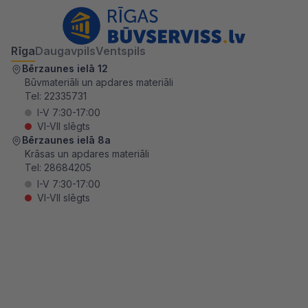
Rīga
Daugavpils
Ventspils
Bērzaunes ielā 12
Būvmateriāli un apdares materiāli
Tel:
22335731
I-V 7:30-17:00
VI-VII slēgts
Bērzaunes ielā 8a
Krāsas un apdares materiāli
Tel:
28684205
I-V 7:30-17:00
VI-VII slēgts