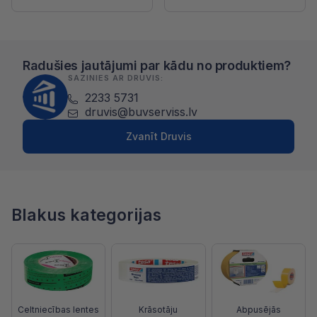
Radušies jautājumi par kādu no produktiem?
SAZINIES AR DRUVIS:
2233 5731
druvis@buvserviss.lv
Zvanīt Druvis
Blakus kategorijas
Celtniecības lentes
Krāsotāju
Abpusējās