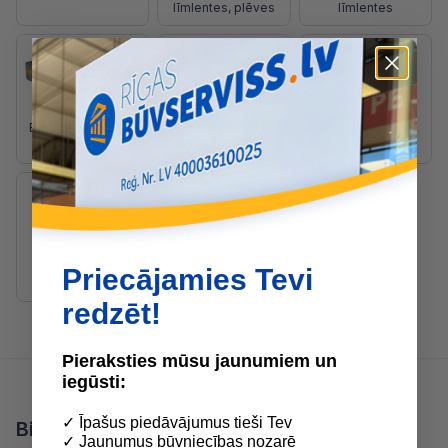
līmlentes, plēves
līmlentes
Betonēšanas malu
Hidroizolācijas
Iepakojumu
lentes
lentes
līmlentes
Norobežojuma
Izolācijas lentes
Priecājamies Tevi
lentes
redzēt!
Pieraksties mūsu jaunumiem un
iegūsti:
✓ Īpašus piedāvājumus tieši Tev
Bitumena lentes būvdarbiem un remontam
✓ Jaunumus būvniecības nozarē