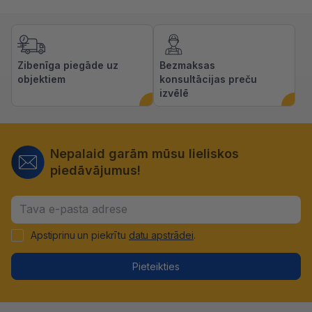
Zibenīga piegāde uz
Bezmaksas
objektiem
konsultācijas preču
izvēlē
Nepalaid garām mūsu lieliskos
piedāvājumus!
Apstiprinu un piekrītu
datu apstrādei
.
Pieteikties