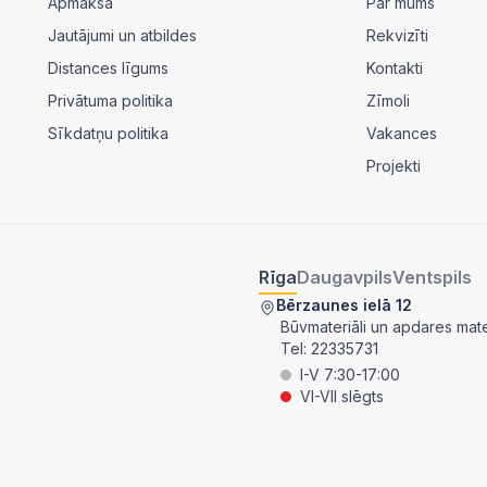
Apmaksa
Par mums
Jautājumi un atbildes
Rekvizīti
Distances līgums
Kontakti
Privātuma politika
Zīmoli
Sīkdatņu politika
Vakances
Projekti
Rīga
Daugavpils
Ventspils
Bērzaunes ielā 12
Būvmateriāli un apdares mater
Tel:
22335731
I-V 7:30-17:00
VI-VII slēgts