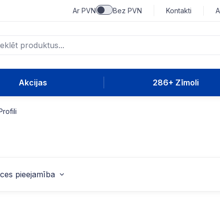
Ar PVN
Bez PVN
Kontakti
A
Akcijas
286+ Zīmoli
Profili
ces pieejamība