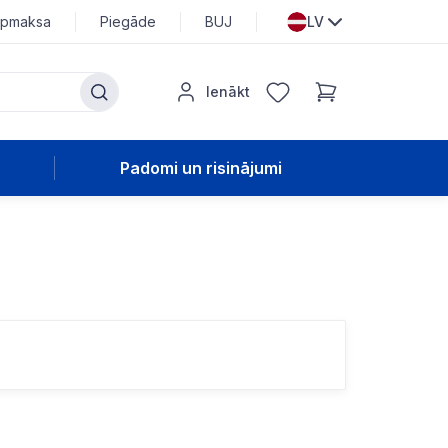
pmaksa
Piegāde
BUJ
LV
Ienākt
Padomi un risinājumi