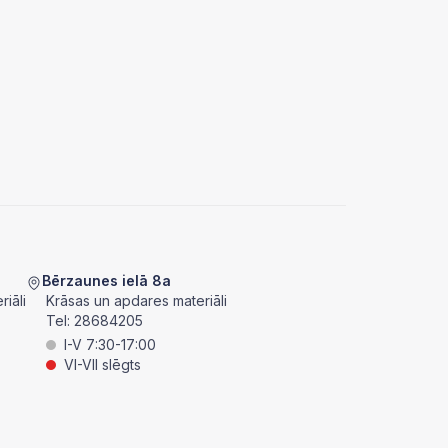
Bērzaunes ielā 8a
iāli
Krāsas un apdares materiāli
Tel:
28684205
I-V 7:30-17:00
VI-VII slēgts