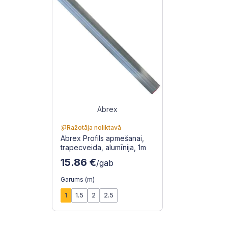
Abrex
Ražotāja noliktavā
Abrex Profils apmešanai,
trapecveida, alumīnija, 1m
15.86 €
/gab
Garums (m)
1
1.5
2
2.5