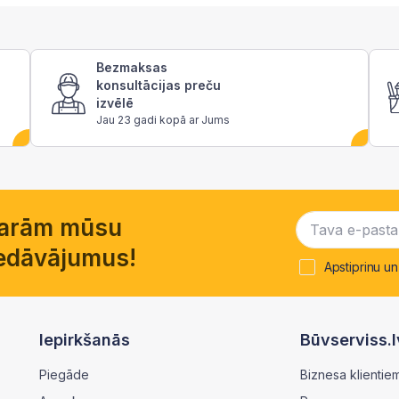
Bezmaksas
konsultācijas preču
izvēlē
Jau 23 gadi kopā ar Jums
garām mūsu
piedāvājumus!
Apstiprinu un
Iepirkšanās
Būvserviss.l
Piegāde
Biznesa klientie