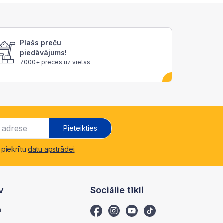
Plašs preču
piedāvājums!
7000+ preces uz vietas
Pieteikties
 piekrītu
datu apstrādei
.
v
Sociālie tīkli
m