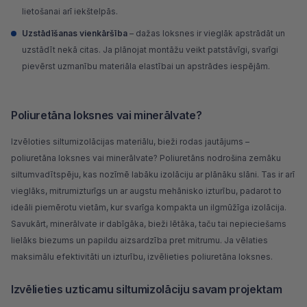
lietošanai arī iekštelpās.
Uzstādīšanas vienkāršība
– dažas loksnes ir vieglāk apstrādāt un
uzstādīt nekā citas. Ja plānojat montāžu veikt patstāvīgi, svarīgi
pievērst uzmanību materiāla elastībai un apstrādes iespējām.
Poliuretāna loksnes vai minerālvate?
Izvēloties siltumizolācijas materiālu, bieži rodas jautājums –
poliuretāna loksnes vai
minerālvate
? Poliuretāns nodrošina zemāku
siltumvadītspēju, kas nozīmē labāku izolāciju ar plānāku slāni. Tas ir arī
vieglāks, mitrumizturīgs un ar augstu mehānisko izturību, padarot to
ideāli piemērotu vietām, kur svarīga kompakta un ilgmūžīga izolācija.
Savukārt, minerālvate ir dabīgāka, bieži lētāka, taču tai nepieciešams
lielāks biezums un papildu aizsardzība pret mitrumu. Ja vēlaties
maksimālu efektivitāti un izturību, izvēlieties poliuretāna loksnes.
Izvēlieties uzticamu siltumizolāciju savam projektam