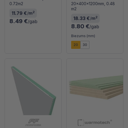
0.72m2
20x400x1200mm, 0.48
m2
2
11.79 €
/
m
2
18.33 €
/
m
8.49 €
/gab
8.80 €
/gab
Biezums (mm)
20
30