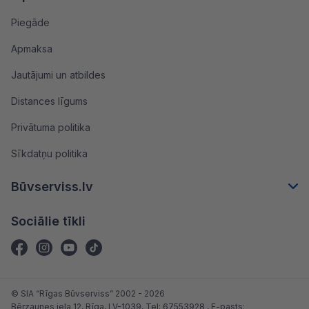
Piegāde
Apmaksa
Jautājumi un atbildes
Distances līgums
Privātuma politika
Sīkdatņu politika
Būvserviss.lv
Sociālie tīkli
© SIA “Rīgas Būvserviss” 2002 - 2026
Bērzaunes iela 12, Rīga, LV-1039
, Tel:
67553928
, E-pasts: