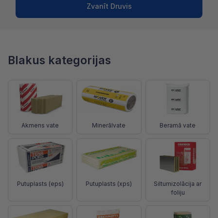
Zvanīt Druvis
Blakus kategorijas
Akmens vate
Minerālvate
Beramā vate
Putuplasts (eps)
Putuplasts (xps)
Siltumizolācija ar
foliju