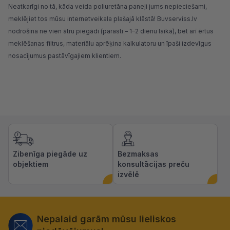
Neatkarīgi no tā, kāda veida poliuretāna paneļi jums nepieciešami,
meklējiet tos mūsu internetveikala plašajā klāstā!
Buvserviss.lv
nodrošina ne vien ātru piegādi (parasti – 1–2 dienu laikā), bet arī ērtus
meklēšanas filtrus, materiālu aprēķina kalkulatoru un īpaši izdevīgus
nosacījumus pastāvīgajiem klientiem.
Zibenīga piegāde uz
Bezmaksas
objektiem
konsultācijas preču
izvēlē
Nepalaid garām mūsu lieliskos