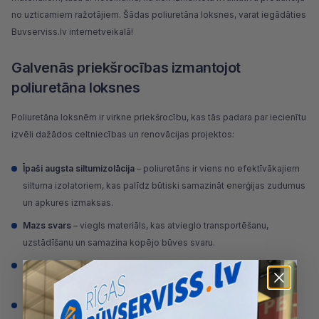
no uzticamiem ražotājiem. Šādas poliuretāna loksnes, varat iegādāties
Buvserviss.lv internetveikalā!
Galvenās priekšrocības izmantojot
poliuretāna loksnes
Poliuretāna loksnēm ir virkne priekšrocību, kas tās padara par iecienītu
izvēli dažādos celtniecības un renovācijas projektos:
Īpaši augsta siltumizolācija
– poliuretāns ir viens no efektīvākajiem
siltuma izolatoriem, kas palīdz būtiski samazināt enerģijas zudumus
un apkures izmaksas.
Mazs svars
– viegls materiāls, kas atvieglo transportēšanu,
uzstādīšanu un samazina kopējo būves svaru.
Izturība pret mitrumu
– poliuretāna struktūra ir slēgta un praktiski
neuzsūc ūdeni, kas nodrošina ilgstošu kalpošanu arī mitrā vidē.
Izcila mehāniskā izturība
– loksnes ir izturīgas pret deformāciju,