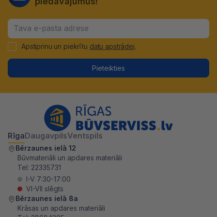
piedāvājumus!
Apstiprinu un piekrītu
datu apstrādei
.
Pieteikties
Rīga
Daugavpils
Ventspils
Bērzaunes ielā 12
Būvmateriāli un apdares materiāli
Tel:
22335731
I-V 7:30-17:00
VI-VII slēgts
Bērzaunes ielā 8a
Krāsas un apdares materiāli