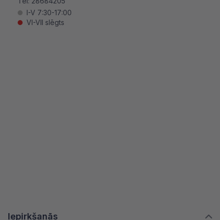
Tel:
28684205
I-V 7:30-17:00
VI-VII slēgts
Iepirkšanās