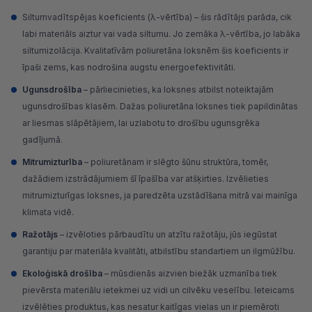
Siltumvadītspējas koeficients (λ-vērtība) – šis rādītājs parāda, cik
labi materiāls aiztur vai vada siltumu. Jo zemāka λ-vērtība, jo labāka
siltumizolācija. Kvalitatīvām poliuretāna loksnēm šis koeficients ir
īpaši zems, kas nodrošina augstu energoefektivitāti.
Ugunsdrošība
– pārliecinieties, ka loksnes atbilst noteiktajām
ugunsdrošības klasēm. Dažas poliuretāna loksnes tiek papildinātas
ar liesmas slāpētājiem, lai uzlabotu to drošību ugunsgrēka
gadījumā.
Mitrumizturība
– poliuretānam ir slēgto šūnu struktūra, tomēr,
dažādiem izstrādājumiem šī īpašība var atšķirties. Izvēlieties
mitrumizturīgas loksnes, ja paredzēta uzstādīšana mitrā vai mainīga
klimata vidē.
Ražotājs
– izvēloties pārbaudītu un atzītu ražotāju, jūs iegūstat
garantiju par materiāla kvalitāti, atbilstību standartiem un ilgmūžību.
Ekoloģiskā drošība
– mūsdienās aizvien biežāk uzmanība tiek
pievērsta materiālu ietekmei uz vidi un cilvēku veselību. Ieteicams
izvēlēties produktus, kas nesatur kaitīgas vielas un ir piemēroti