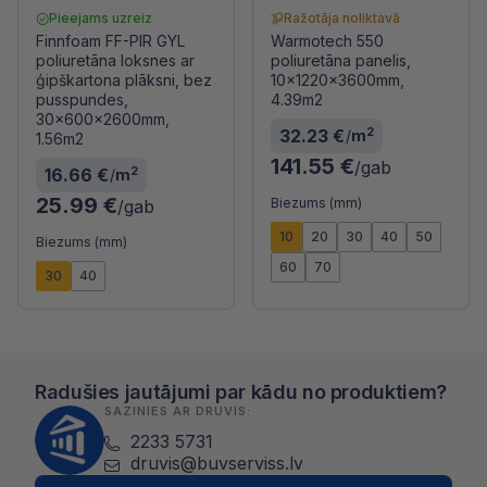
Pieejams uzreiz
Ražotāja noliktavā
Finnfoam FF-PIR GYL
Warmotech 550
poliuretāna loksnes ar
poliuretāna panelis,
ģipškartona plāksni, bez
10x1220x3600mm,
pusspundes,
4.39m2
30x600x2600mm,
2
32.23 €
/
m
1.56m2
141.55 €
/gab
2
16.66 €
/
m
25.99 €
Biezums (mm)
/gab
10
20
30
40
50
Biezums (mm)
60
70
30
40
Radušies jautājumi par kādu no produktiem?
SAZINIES AR DRUVIS:
2233 5731
druvis@buvserviss.lv