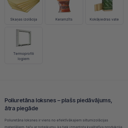
Skaņas izolācija
Keramzīts
Kokšķiedras vate
Termoprofili
logiem
Poliuretāna loksnes – plašs piedāvājums,
ātra piegāde
Poliuretāna loksnes ir viens no efektīvākajiem
siltumizolācijas
materiāliem
, taču ar noteikumu, ka tiek izmantota kvalitatīva produkcija