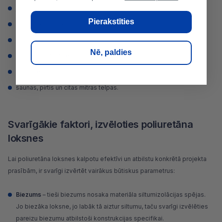
jumtus
;
Pierakstīties
pamatu konstrukcijas;
pagrabus;
Nē, paldies
apmetuma fasādes;
logu ailes;
saunas, pirtis un citas mitras telpas.
Svarīgākie faktori, izvēloties poliuretāna
loksnes
Lai poliuretāna loksnes kalpotu efektīvi un atbilstu konkrētā projekta
prasībām, ir svarīgi izvērtēt vairākus būtiskus parametrus:
Biezums
– tieši biezums nosaka materiāla siltumizolācijas spējas.
Jo biezāka loksne, jo labāk tā aiztur siltumu, taču svarīgi izvēlēties
pareizu biezumu atbilstoši konstrukcijas specifikai.