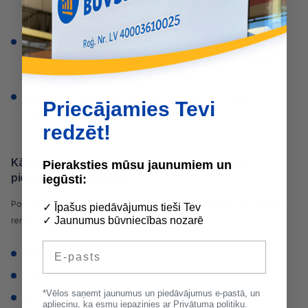
spiedienu un plaisāšanu, tāpēc tās lieliski saglabā formu un
funkcionalitāti ilgtermiņā.
Noturība pret ķīmiskām vielām un ilgmūžība
– poliuretāns nepūst,
nerūsē un nezaudē savas īpašības pat pēc vairākiem gadiem
ekspluatācijā.
Plašs pielietojums
– piemērots gan sienu, griestu un
jumtu
Priecājamies Tevi
siltināšanai, gan rūpnieciskajām vajadzībām.
redzēt!
Kādos gadījumos poliuretāna siltumizolācija ir
Pieraksties mūsu jaunumiem un
piemērots risinājums?
iegūsti:
Poliuretāna siltumizolācija tiek pielietota ļoti dažādos būvdarbos un
✓ Īpašus piedāvājumus tieši Tev
✓ Jaunumus būvniecības nozarē
remontdarbos. Ar šī materiāla paneļiem var siltināt:
E-pasts
grīdas
;
sienas;
*Vēlos saņemt jaunumus un piedāvājumus e-pastā, un
griestus;
apliecinu, ka esmu iepazinies ar
Privātuma politiku.