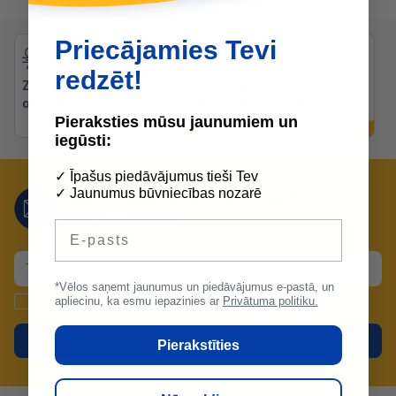
Priecājamies Tevi
redzēt!
Zibenīga piegāde uz
Bezmaksas
objektiem
konsultācijas preču
izvēlē
Pieraksties mūsu jaunumiem un
iegūsti:
✓ Īpašus piedāvājumus tieši Tev
✓ Jaunumus būvniecības nozarē
Nepalaid garām mūsu lieliskos
piedāvājumus!
E-pasts
*Vēlos saņemt jaunumus un piedāvājumus e-pastā, un
Apstiprinu un piekrītu
datu apstrādei
.
apliecinu, ka esmu iepazinies ar
Privātuma politiku.
Pieteikties
Pierakstīties