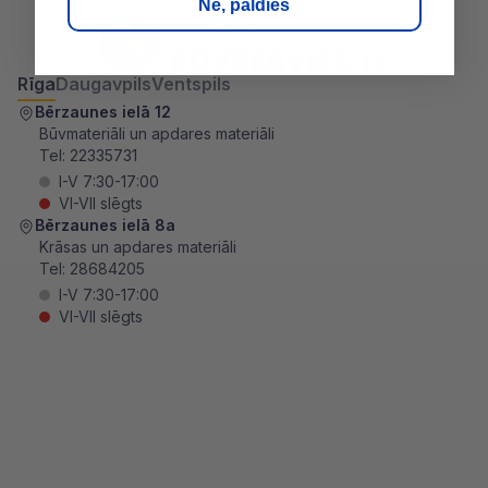
Nē, paldies
Rīga
Daugavpils
Ventspils
Bērzaunes ielā 12
Būvmateriāli un apdares materiāli
Tel:
22335731
I-V 7:30-17:00
VI-VII slēgts
Bērzaunes ielā 8a
Krāsas un apdares materiāli
Tel:
28684205
I-V 7:30-17:00
VI-VII slēgts