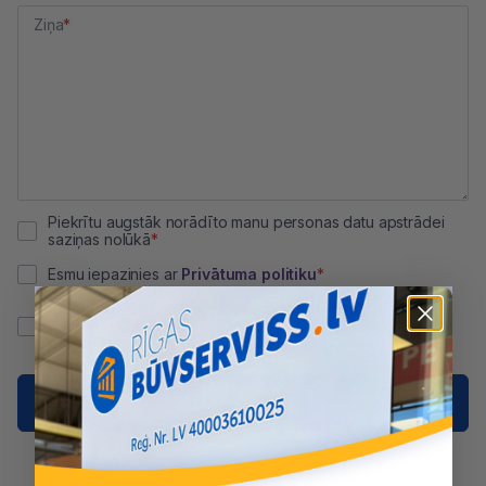
Ziņa
Piekrītu augstāk norādīto manu personas datu apstrādei
saziņas nolūkā
Esmu iepazinies ar
Privātuma politiku
Vēlos turpmāk saņemt informāciju e-pastā par Rīgas
Būvserviss akcijām, dažādām kampaņām un speciālajiem
piedāvājumiem
Nosūtīt ziņu