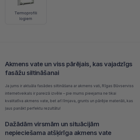
Termoprofili
logiem
Akmens vate un viss pārējais, kas vajadzīgs
fasāžu siltināšanai
Ja jums ir aktuāla fasādes siltināšana ar akmens vati,
Rīgas Būvserviss
internetveikals
ir pareizā izvēle – pie mums pieejama ne tikai
kvalitatīva akmens vate, bet arī līmjava,
grunts
un pārējie materiāli, kas
ļaus panākt perfektu rezultātu!
Dažādām virsmām un situācijām
nepieciešama atšķirīga akmens vate