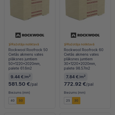
Ražotāja noliktavā
Ražotāja noliktavā
Rockwool Roofrock 50
Rockwool Roofrock 60
Cietās akmens vates
Cietās akmens vates
plāksnes jumtiem
plāksnes jumtiem
50x1220x2020mm,
30x1220x2020mm,
palete 61.6m2
palete 98.57m2
2
2
9.44 €
7.84 €
/
m
/
m
581.50 €
772.92 €
/pal
/pal
Biezums (mm)
Biezums (mm)
40
50
25
30