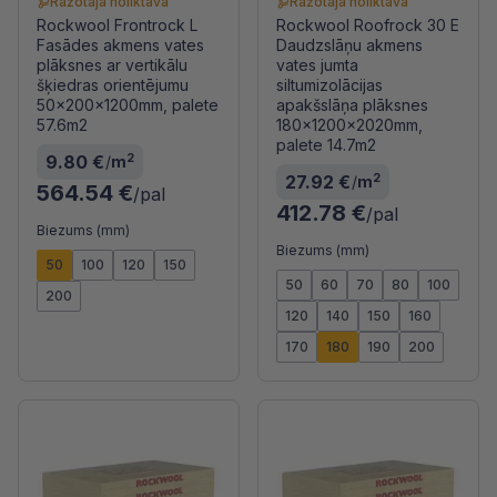
Ražotāja noliktavā
Ražotāja noliktavā
Rockwool Frontrock L
Rockwool Roofrock 30 E
Fasādes akmens vates
Daudzslāņu akmens
plāksnes ar vertikālu
vates jumta
šķiedras orientējumu
siltumizolācijas
50x200x1200mm, palete
apakšslāņa plāksnes
57.6m2
180x1200x2020mm,
palete 14.7m2
2
9.80 €
/
m
2
27.92 €
/
m
564.54 €
/pal
412.78 €
/pal
Biezums (mm)
Biezums (mm)
50
100
120
150
50
60
70
80
100
200
120
140
150
160
170
180
190
200