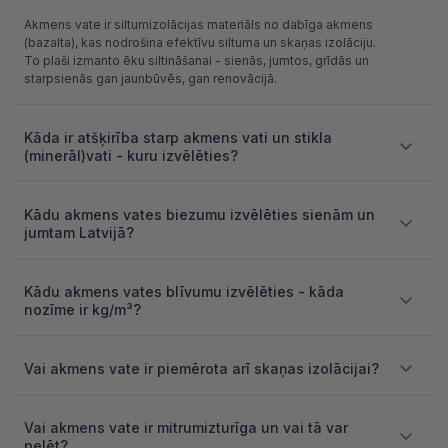
Akmens vate ir siltumizolācijas materiāls no dabīga akmens
(bazalta), kas nodrošina efektīvu siltuma un skaņas izolāciju.
To plaši izmanto ēku siltināšanai - sienās, jumtos, grīdās un
starpsienās gan jaunbūvēs, gan renovācijā.
Kāda ir atšķirība starp akmens vati un stikla
(minerāl)vati - kuru izvēlēties?
Kādu akmens vates biezumu izvēlēties sienām un
jumtam Latvijā?
Kādu akmens vates blīvumu izvēlēties - kāda
nozīme ir kg/m³?
Vai akmens vate ir piemērota arī skaņas izolācijai?
Vai akmens vate ir mitrumizturīga un vai tā var
pelēt?