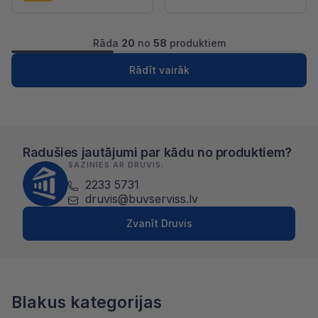
Rāda
20
no
58
produktiem
1
2
3
Nākošā
Rādīt vairāk
Radušies jautājumi par kādu no produktiem?
SAZINIES AR DRUVIS:
2233 5731
druvis@buvserviss.lv
Zvanīt Druvis
Blakus kategorijas