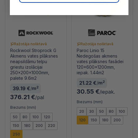
Ražotāja noliktavā
Ražotāja noliktavā
Rockwool Stroprock G
Paroc Linio 15
Akmens vates plāksnes
Nedegošas akmens
neapsildāmu telpu
vates plāksnes fasādei
griestu izolācijai
120x600x1200mm,
250x200x1000mm,
iepak. 1.44m2
palete 9.6m2
2
21.22 €
/
m
2
39.19 €
/
m
30.55 €
/iepak.
376.21 €
/pal
Biezums (mm)
Biezums (mm)
20
30
50
80
100
50
80
100
120
120
150
180
200
150
180
200
220
250