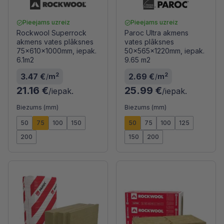
Pieejams uzreiz
Pieejams uzreiz
Rockwool Superrock
Paroc Ultra akmens
akmens vates plāksnes
vates plāksnes
75x610x1000mm, iepak.
50x565x1220mm, iepak.
6.1m2
9.65 m2
2
2
3.47 €
2.69 €
/
m
/
m
21.16 €
25.99 €
/iepak.
/iepak.
Biezums (mm)
Biezums (mm)
50
75
100
150
50
75
100
125
200
150
200