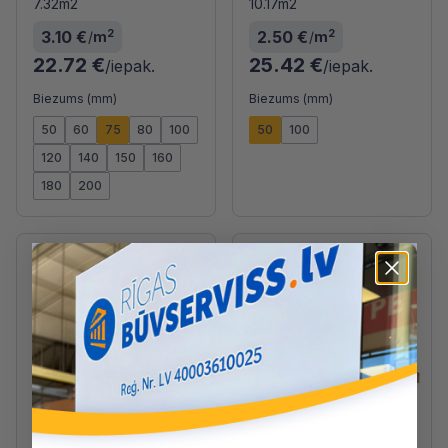
7.32m2
10.17m2
2
2
3.10 €
2.50 €
/
m
/
m
22.72 €
25.42 €
/iepak.
/iepak.
Biezums (mm)
Biezums (mm)
50
60
75
80
100
50
100
120
140
150
160
180
200