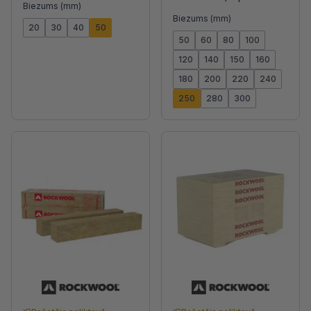
Biezums (mm)
Biezums (mm)
20
30
40
50
50
60
80
100
120
140
150
160
180
200
220
240
250
280
300