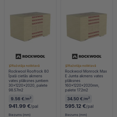
Ražotāja noliktavā
Ražotāja noliktavā
Rockwool Roofrock 80
Rockwool Monrock Max
Īpaši cietās akmens
E Jumta akmens vates
vates plāksnes jumtiem
plāksnes
30x1220x2020, palete
160x1220x2020mm,
98.57m2
palete 17.2m2
2
2
9.56 €
34.50 €
/
m
/
m
941.99 €
595.12 €
/pal
/pal
Biezums (mm)
Biezums (mm)