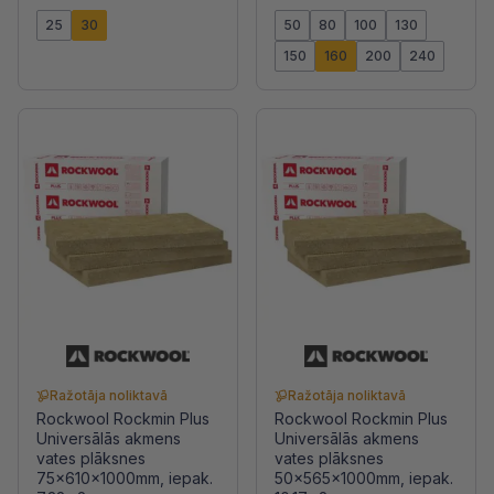
25
30
50
80
100
130
150
160
200
240
Ražotāja noliktavā
Ražotāja noliktavā
Rockwool Rockmin Plus
Rockwool Rockmin Plus
Universālās akmens
Universālās akmens
vates plāksnes
vates plāksnes
75x610x1000mm, iepak.
50x565x1000mm, iepak.