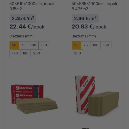
50x610x1000mm, iepak.
50x565x1000mm, iepak.
9.15m2
8.475m2
2
2
2.45 €
2.46 €
/
m
/
m
22.44 €
20.83 €
/iepak.
/iepak.
Biezums (mm)
Biezums (mm)
50
75
100
150
50
75
100
150
170
180
200
200