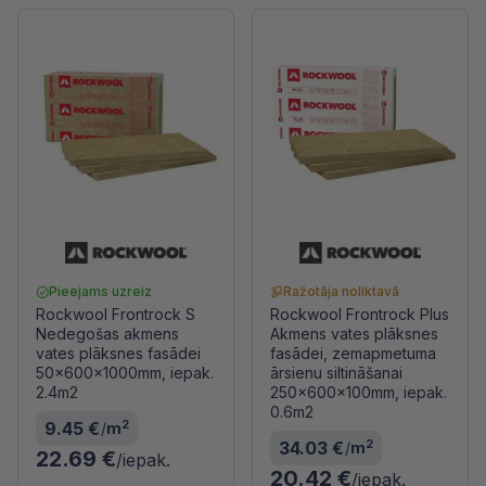
Pieejams uzreiz
Ražotāja noliktavā
Rockwool Frontrock S
Rockwool Frontrock Plus
Nedegošas akmens
Akmens vates plāksnes
vates plāksnes fasādei
fasādei, zemapmetuma
50x600x1000mm, iepak.
ārsienu siltināšanai
2.4m2
250x600x100mm, iepak.
0.6m2
2
9.45 €
/
m
2
34.03 €
/
m
22.69 €
/iepak.
20.42 €
/iepak.