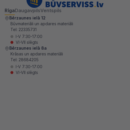
Rīga
Daugavpils
Ventspils
Bērzaunes ielā 12
Būvmateriāli un apdares materiāli
Tel:
22335731
I-V 7:30-17:00
VI-VII slēgts
Bērzaunes ielā 8a
Krāsas un apdares materiāli
Tel:
28684205
I-V 7:30-17:00
VI-VII slēgts