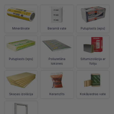
Minerālvate
Beramā vate
Putuplasts (eps)
Putuplasts (xps)
Poliuretāna
Siltumizolācija ar
loksnes
foliju
Skaņas izolācija
Keramzīts
Kokšķiedras vate