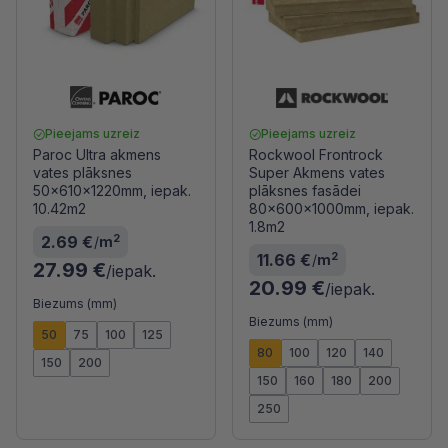
Pieejams uzreiz
Pieejams uzreiz
Paroc Ultra akmens
Rockwool Frontrock
vates plāksnes
Super Akmens vates
50x610x1220mm, iepak.
plāksnes fasādei
10.42m2
80x600x1000mm, iepak.
1.8m2
2
2.69 €
/
m
2
11.66 €
/
m
27.99 €
/iepak.
20.99 €
/iepak.
Biezums (mm)
Biezums (mm)
50
75
100
125
80
100
120
140
150
200
150
160
180
200
250