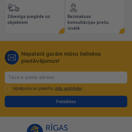
Zibenīga piegāde uz
Bezmaksas
objektiem
konsultācijas preču
izvēlē
Nepalaid garām mūsu lieliskos
piedāvājumus!
Apstiprinu un piekrītu
datu apstrādei
.
Pieteikties