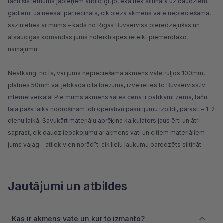
taču šis lēmums jāpieņem atbildīgi, jo, ēka tiek siltināta uz daudziem
gadiem. Ja neesat pārliecināts, cik bieza akmens vate nepieciešama,
sazinieties ar mums – kāds no Rīgas Būvserviss pieredzējušās un
atsaucīgās komandas jums noteikti spēs ieteikt piemērotāko
risinājumu!
Neatkarīgi no tā, vai jums nepieciešama akmens vate ruļļos 100mm,
plātnēs 50mm vai jebkādā citā biezumā, izvēlieties to Buvserviss.lv
internetveikalā! Pie mums akmens vates cena ir patīkami zema, taču
tajā pašā laikā nodrošinām ļoti operatīvu pasūtījumu izpildi, parasti – 1–2
dienu laikā. Savukārt materiālu aprēķina kalkulators ļaus ērti un ātri
saprast, cik daudz iepakojumu ar akmens vati un citiem materiāliem
jums vajag – atliek vien norādīt, cik lielu laukumu paredzēts siltināt.
Jautājumi un atbildes
Kas ir akmens vate un kur to izmanto?