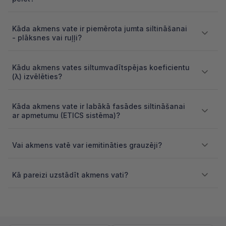
Kāda akmens vate ir piemērota jumta siltināšanai
- plāksnes vai ruļļi?
Kādu akmens vates siltumvadītspējas koeficientu
(λ) izvēlēties?
Kāda akmens vate ir labākā fasādes siltināšanai
ar apmetumu (ETICS sistēma)?
Vai akmens vatē var iemitināties grauzēji?
Kā pareizi uzstādīt akmens vati?