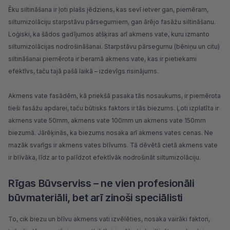
Ēku siltināšana ir ļoti plašs jēdziens, kas sevī ietver gan, piemēram,
siltumizolāciju starpstāvu pārsegumiem, gan ārējo fasāžu siltināšanu.
Loģiski, ka šādos gadījumos atšķiras arī akmens vate, kuru izmanto
siltumizolācijas nodrošināšanai. Starpstāvu pārsegumu (bēniņu un citu)
siltināšanai piemērota ir
beramā akmens vate,
kas ir pietiekami
efektīvs, taču tajā pašā laikā – izdevīgs risinājums.
Akmens vate fasādēm, kā priekšā pasaka tās nosaukums, ir piemērota
tieši fasāžu apdarei, taču būtisks faktors ir tās biezums. Ļoti izplatīta ir
akmens vate 50mm, akmens vate 100mm un akmens vate 150mm
biezumā. Jārēķinās, ka biezums nosaka arī akmens vates cenas. Ne
mazāk svarīgs ir akmens vates blīvums. Tā dēvētā cietā akmens vate
ir blīvāka, līdz ar to palīdzot efektīvāk nodrošināt siltumizolāciju.
Rīgas Būvserviss – ne vien profesionāli
būvmateriāli, bet arī zinoši speciālisti
To, cik biezu un blīvu akmens vati izvēlēties, nosaka vairāki faktori,