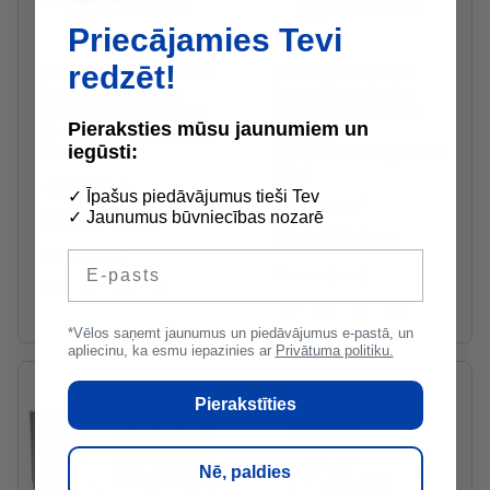
Priecājamies Tevi
Ražotāja noliktavā
Ražotāja noliktavā
redzēt!
Rockwool Steprock Plus
Rockwool Steprock
Ugunsdrošas grīdas
Super Ugunsdrošas
akmens vates plāksnes
grīdas akmens vates
Pieraksties mūsu jaunumiem un
20x600x1000mm, palete
plāksnes
iegūsti:
144m2
40x600x1000m, palete
72m2
2
4.97 €
/
m
✓ Īpašus piedāvājumus tieši Tev
2
12.41 €
/
m
715.09 €
✓ Jaunumus būvniecības nozarē
/pal
893.86 €
/pal
Biezums (mm)
E-pasts
Biezums (mm)
20
30
40
50
20
30
40
50
*Vēlos saņemt jaunumus un piedāvājumus e-pastā, un
apliecinu, ka esmu iepazinies ar
Privātuma politiku.
Pierakstīties
Nē, paldies