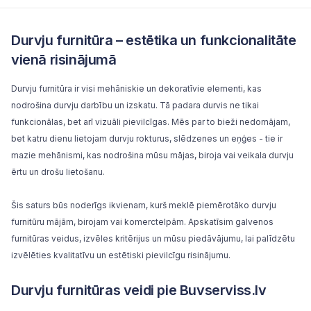
Durvju furnitūra – estētika un funkcionalitāte
vienā risinājumā
Durvju furnitūra ir visi mehāniskie un dekoratīvie elementi, kas
nodrošina durvju darbību un izskatu. Tā padara
durvis
ne tikai
funkcionālas, bet arī vizuāli pievilcīgas. Mēs par to bieži nedomājam,
bet katru dienu lietojam durvju rokturus, slēdzenes un eņģes - tie ir
mazie mehānismi, kas nodrošina mūsu mājas, biroja vai veikala durvju
ērtu un drošu lietošanu.
Šis saturs būs noderīgs ikvienam, kurš meklē piemērotāko durvju
furnitūru mājām, birojam vai komerctelpām. Apskatīsim galvenos
furnitūras veidus, izvēles kritērijus un mūsu piedāvājumu, lai palīdzētu
izvēlēties kvalitatīvu un estētiski pievilcīgu risinājumu.
Durvju furnitūras veidi pie Buvserviss.lv