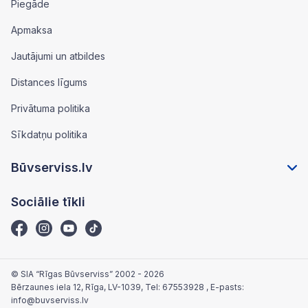
Piegāde
Apmaksa
Jautājumi un atbildes
Distances līgums
Privātuma politika
Sīkdatņu politika
Būvserviss.lv
Sociālie tīkli
© SIA “Rīgas Būvserviss” 2002 - 2026
Bērzaunes iela 12, Rīga, LV-1039
, Tel:
67553928
, E-pasts:
info@buvserviss.lv