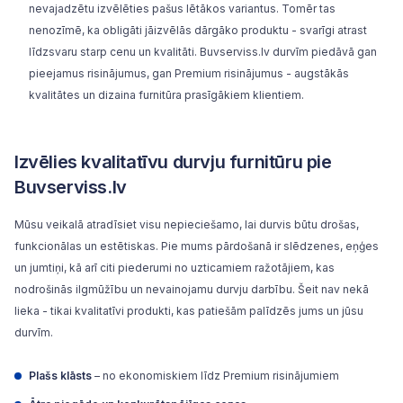
nevajadzētu izvēlēties pašus lētākos variantus. Tomēr tas
nenozīmē, ka obligāti jāizvēlās dārgāko produktu - svarīgi atrast
līdzsvaru starp cenu un kvalitāti. Buvserviss.lv durvīm piedāvā gan
pieejamus risinājumus, gan Premium risinājumus - augstākās
kvalitātes un dizaina furnitūra prasīgākiem klientiem.
Izvēlies kvalitatīvu durvju furnitūru pie
Buvserviss.lv
Mūsu veikalā atradīsiet visu nepieciešamo, lai durvis būtu drošas,
funkcionālas un estētiskas. Pie mums pārdošanā ir slēdzenes, eņģes
un jumtiņi, kā arī citi piederumi no uzticamiem ražotājiem, kas
nodrošinās ilgmūžību un nevainojamu durvju darbību. Šeit nav nekā
lieka - tikai kvalitatīvi produkti, kas patiešām palīdzēs jums un jūsu
durvīm.
Plašs klāsts
– no ekonomiskiem līdz Premium risinājumiem