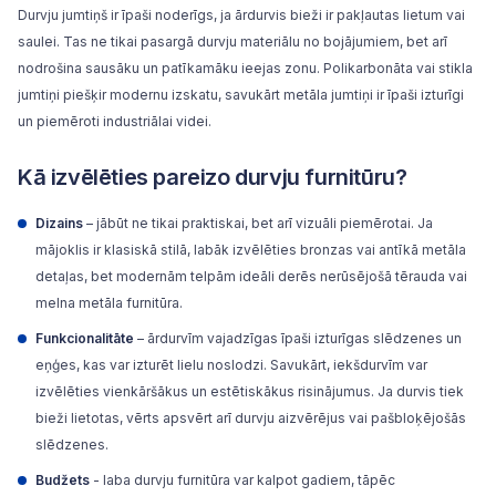
Durvju jumtiņš
ir īpaši noderīgs, ja ārdurvis bieži ir pakļautas lietum vai
saulei. Tas ne tikai pasargā durvju materiālu no bojājumiem, bet arī
nodrošina sausāku un patīkamāku ieejas zonu. Polikarbonāta vai stikla
jumtiņi piešķir modernu izskatu, savukārt metāla jumtiņi ir īpaši izturīgi
un piemēroti industriālai videi.
Kā izvēlēties pareizo durvju furnitūru?
Dizains
– jābūt ne tikai praktiskai, bet arī vizuāli piemērotai. Ja
mājoklis ir klasiskā stilā, labāk izvēlēties bronzas vai antīkā metāla
detaļas, bet modernām telpām ideāli derēs nerūsējošā tērauda vai
melna metāla furnitūra.
Funkcionalitāte
– ārdurvīm vajadzīgas īpaši izturīgas slēdzenes un
eņģes, kas var izturēt lielu noslodzi. Savukārt, iekšdurvīm var
izvēlēties vienkāršākus un estētiskākus risinājumus. Ja durvis tiek
bieži lietotas, vērts apsvērt arī durvju aizvērējus vai pašbloķējošās
slēdzenes.
Budžets
- laba durvju furnitūra var kalpot gadiem, tāpēc