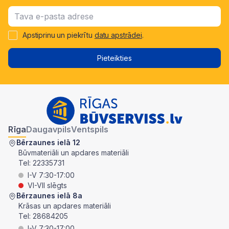
Apstiprinu un piekrītu
datu apstrādei
.
Pieteikties
Rīga
Daugavpils
Ventspils
Bērzaunes ielā 12
Būvmateriāli un apdares materiāli
Tel:
22335731
I-V 7:30-17:00
VI-VII slēgts
Bērzaunes ielā 8a
Krāsas un apdares materiāli
Tel:
28684205
I-V 7:30-17:00