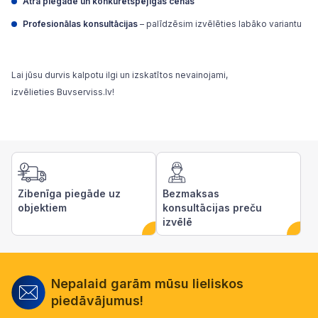
Ātra piegāde un konkurētspējīgas cenas
Profesionālas konsultācijas
– palīdzēsim izvēlēties labāko variantu
Lai jūsu durvis kalpotu ilgi un izskatītos nevainojami,
izvēlieties
Buvserviss.lv
!
Zibenīga piegāde uz
Bezmaksas
objektiem
konsultācijas preču
izvēlē
Nepalaid garām mūsu lieliskos
piedāvājumus!