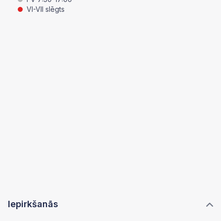
VI-VII slēgts
Iepirkšanās