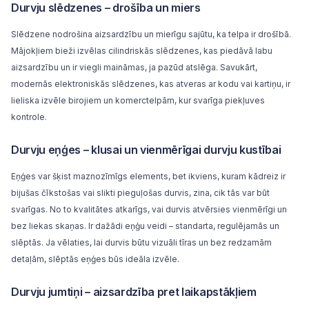
Durvju slēdzenes – drošība un miers
Slēdzene
nodrošina aizsardzību un mierīgu sajūtu, ka telpa ir drošībā.
Mājokļiem bieži izvēlas cilindriskās slēdzenes, kas piedāvā labu
aizsardzību un ir viegli maināmas, ja pazūd atslēga. Savukārt,
modernās elektroniskās slēdzenes, kas atveras ar kodu vai kartiņu, ir
lieliska izvēle birojiem un komerctelpām, kur svarīga piekļuves
kontrole.
Durvju eņģes – klusai un vienmērīgai durvju kustībai
Eņģes
var šķist maznozīmīgs elements, bet ikviens, kuram kādreiz ir
bijušas čīkstošas vai slikti pieguļošas durvis, zina, cik tās var būt
svarīgas. No to kvalitātes atkarīgs, vai durvis atvērsies vienmērīgi un
bez liekas skaņas. Ir dažādi eņģu veidi – standarta, regulējamās un
slēptās. Ja vēlaties, lai durvis būtu vizuāli tīras un bez redzamām
detaļām, slēptās eņģes būs ideāla izvēle.
Durvju jumtiņi – aizsardzība pret laikapstākļiem