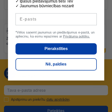
✓ Īpašus piedāvājumus tieši Tev
✓ Jaunumus būvniecības nozarē
E-pasts
*Vēlos saņemt jaunumus un piedāvājumus e-pastā, un
apliecinu, ka esmu iepazinies ar
Privātuma politiku.
Zibenīga piegāde uz
Bezmaksas
objektiem
konsultācijas preču
izvēlē
Pierakstīties
Nē, paldies
Nepalaid garām mūsu lieliskos
piedāvājumus!
Apstiprinu un piekrītu
datu apstrādei
.
Pieteikties