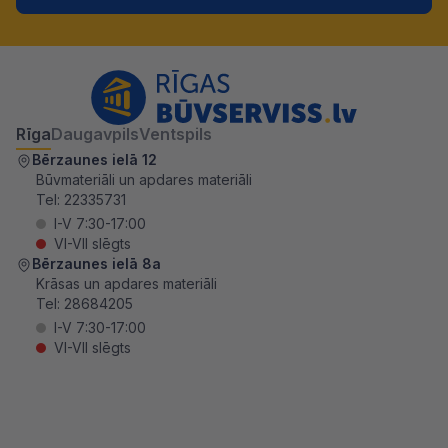
Rīga
Daugavpils
Ventspils
Bērzaunes ielā 12
Būvmateriāli un apdares materiāli
Tel:
22335731
I-V 7:30-17:00
VI-VII slēgts
Bērzaunes ielā 8a
Krāsas un apdares materiāli
Tel:
28684205
I-V 7:30-17:00
VI-VII slēgts