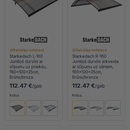
Ražotāja noliktavā
Ražotāja noliktavā
Starkedach L-160
Starkedach R-160
Jumtiņš durvīm ar
Jumtiņš durvīm arkveida
slīpumu uz priekšu,
ar slīpumu uz sāniem,
160x100x25cm,
160x100x35cm,
Brūns/broza
Brūns/bronza
112.47 €
112.47 €
/gab
/gab
Krāsa
Krāsa