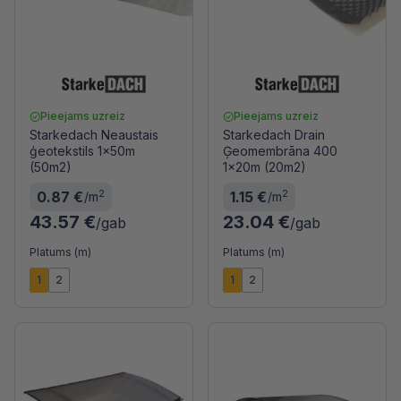
Pieejams uzreiz
Pieejams uzreiz
Starkedach Neaustais
Starkedach Drain
ģeotekstils 1x50m
Ģeomembrāna 400
(50m2)
1x20m (20m2)
2
2
0.87 €
1.15 €
/m
/m
43.57 €
23.04 €
/gab
/gab
Platums (m)
Platums (m)
1
2
1
2