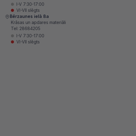
I-V 7:30-17:00
VI-VII slēgts
Bērzaunes ielā 8a
Krāsas un apdares materiāli
Tel:
28684205
I-V 7:30-17:00
VI-VII slēgts