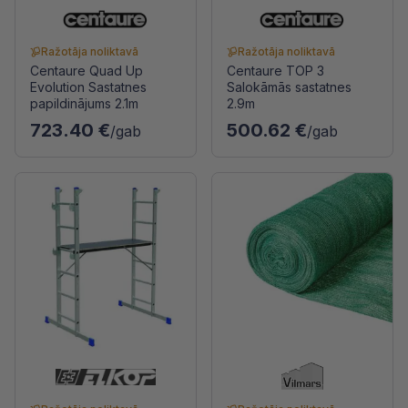
Ražotāja noliktavā
Ražotāja noliktavā
Centaure Quad Up
Centaure TOP 3
Evolution Sastatnes
Salokāmās sastatnes
papildinājums 2.1m
2.9m
723.40 €
500.62 €
/gab
/gab