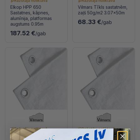
Ražotāja noliktavā
Ražotāja noliktavā
Elkop HPP 650
Vilmars Tīkls sastatnēm,
Sastatnes, kāpnes,
zaļš 50g/m2 3.07x50m
alumīnija, platformas
68.33 €
/gab
augstums 0.95m
187.52 €
/gab
Ražotāja noliktavā
Ražotāja noliktavā
Vilmars Pārklājs
Vilmars Pārklājs