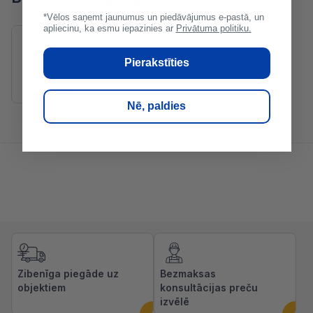
*Vēlos saņemt jaunumus un piedāvājumus e-pastā, un
apliecinu, ka esmu iepazinies ar
Privātuma politiku.
Pierakstīties
Kāpnes
Nē, paldies
Zibenīga piegāde uz
Bezmaksas
objektiem
konsultācijas preču
izvēlē