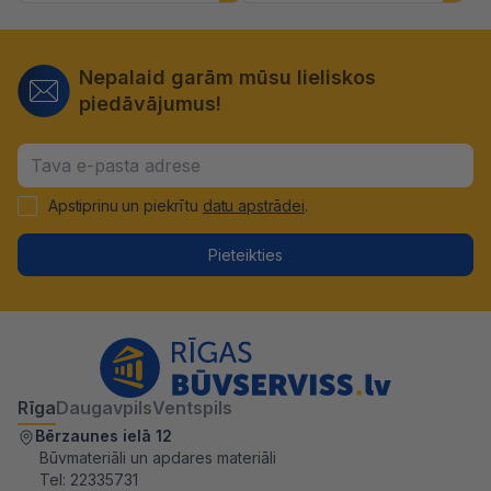
Nepalaid garām mūsu lieliskos
piedāvājumus!
Apstiprinu un piekrītu
datu apstrādei
.
Pieteikties
Rīga
Daugavpils
Ventspils
Bērzaunes ielā 12
Būvmateriāli un apdares materiāli
Tel:
22335731