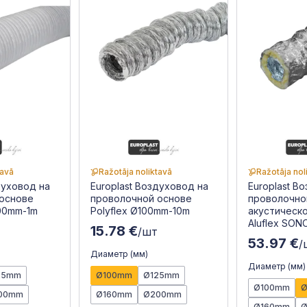
tavā
Ražotāja noliktavā
Ražotāja nol
духовод на
Europlast Воздуховод на
Europlast В
 основе
проволочной основе
проволочно
00mm-1m
Polyflex Ø100mm-10m
акустическо
Aluflex SON
15.78 €
/шт
53.97 €
/
Диаметр (мм)
Диаметр (мм)
25mm
Ø100mm
Ø125mm
Ø100mm
00mm
Ø160mm
Ø200mm
Ø160mm