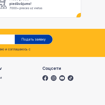
piedāvājums!
7000+ preces uz vietas
Подать заявку
ю и соглашаюсь с
v
Соцсети
м