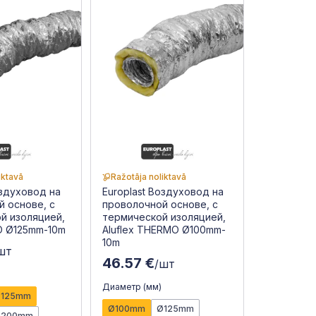
iktavā
Ražotāja noliktavā
оздуховод на
Europlast Воздуховод на
й основе, с
проволочной основе, с
й изоляцией,
термической изоляцией,
O Ø125mm-10m
Aluflex THERMO Ø100mm-
10m
шт
46.57 €
/шт
Диаметр (мм)
Ø125mm
Ø100mm
Ø125mm
Ø200mm