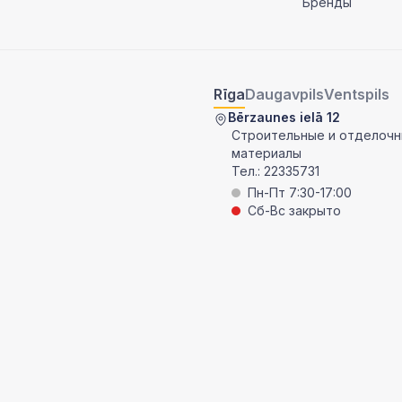
Бренды
Rīga
Daugavpils
Ventspils
Bērzaunes ielā 12
Строительные и отделоч
материалы
Тел.:
22335731
Пн-Пт 7:30-17:00
Сб-Вс закрыто