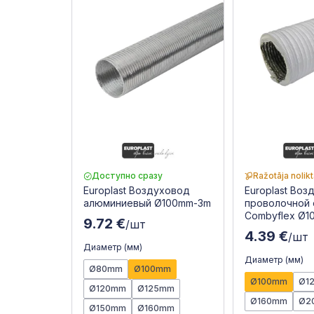
Доступно сразу
Ražotāja nolik
Europlast Воздуховод
Europlast Воз
алюминиевый Ø100mm-3m
проволочной
Combyflex Ø1
9.72 €
/шт
4.39 €
/шт
Диаметр (мм)
Диаметр (мм)
Ø80mm
Ø100mm
Ø100mm
Ø1
Ø120mm
Ø125mm
Ø160mm
Ø2
Ø150mm
Ø160mm