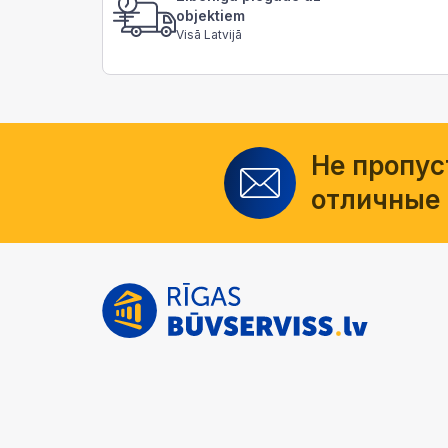
objektiem
Visā Latvijā
Не пропус
отличные