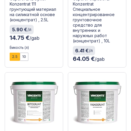
Konzentrat 111
Konzentrat
грунтующий материал
Специальное
на силикатной основе
концентрированное
(концентрат) , 2.5L
грунтовочное
средство для
5.90 €
/л
внутренних и
наружных работ
14.75 €
/gab
(концентрат) , 10L
Ёмкость (л)
6.41 €
/л
2.5
10
64.05 €
/gab