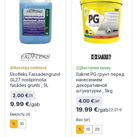
Ražotāja noliktavā
Доступно сразу
Ekofleks Fassadengrund
Sakret PG грунт перед
GL27 nostiprinoša
нанесением
fasādes grunts , 5L
декоративной
штукатурки , 5kg
2.00 €
/л
4.00 €
/кг
9.99 €
/gab
19.99 €
/gab
22.21 €
Ёмкость (л)
Вес (кг)
5
10
5
15
25