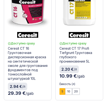
Доступно сразу
Доступно сразу
Ceresit CT 16
Ceresit CT 17 Profi
Грунтовочная
Tiefgrunt Грунтовка
дисперсионная краска
глубокого
на синтетической
проникновения 5L
смоле для грунтования
2.20 €
/л
фундаментов под
тонкослойной
10.99 €
/gab
штукатуркой 10L
Ёмкость (л)
2.94 €
/л
5
10
20
29.39 €
/gab