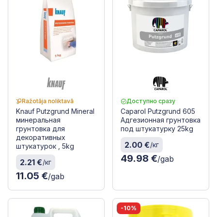
Ražotāja noliktavā
Доступно сразу
Knauf Putzgrund Mineral
Caparol Putzgrund 605
минеральная
Адгезионная грунтовка
грунтовка для
под штукатурку 25kg
декоративных
2.00 €
/кг
штукатурок , 5kg
49.98 €
/gab
2.21 €
/кг
11.05 €
/gab
-10%