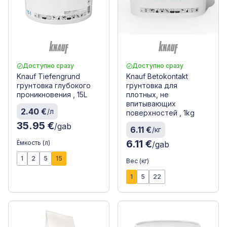
Доступно сразу
Доступно сразу
Knauf Tiefengrund
Knauf Betokontakt
грунтовка глубокого
грунтовка для
проникновения , 15L
плотных, не
впитывающих
2.40 €
/л
поверхностей , 1kg
35.95 €
/gab
6.11 €
/кг
6.11 €
Ёмкость (л)
/gab
1
2
5
15
Вес (кг)
1
5
22