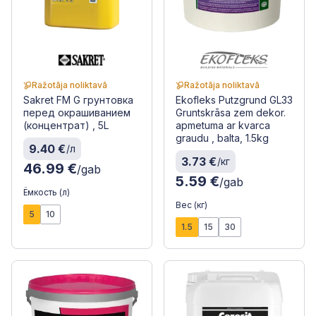
Ražotāja noliktavā
Ražotāja noliktavā
Sakret FM G грунтовка
Ekofleks Putzgrund GL33
перед окрашиванием
Gruntskrāsa zem dekor.
(концентрат) , 5L
apmetuma ar kvarca
graudu , balta, 1.5kg
9.40 €
/л
3.73 €
/кг
46.99 €
/gab
5.59 €
/gab
Ёмкость (л)
Вес (кг)
5
10
1.5
15
30