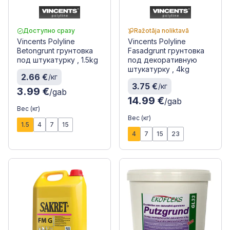
Доступно сразу
Ražotāja noliktavā
Vincents Polyline
Vincents Polyline
Betongrunt грунтовка
Fasadgrunt грунтовка
под штукатурку , 1.5kg
под декоративную
штукатурку , 4kg
2.66 €
/кг
3.75 €
/кг
3.99 €
/gab
14.99 €
/gab
Вес (кг)
Вес (кг)
1.5
4
7
15
4
7
15
23