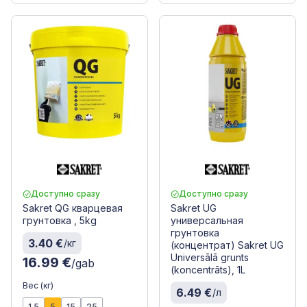
Доступно сразу
Доступно сразу
Sakret QG кварцевая
Sakret UG
грунтовка , 5kg
универсальная
грунтовка
3.40 €
/кг
(концентрат) Sakret UG
Universālā grunts
16.99 €
/gab
(koncentrāts), 1L
Вес (кг)
6.49 €
/л
1.5
5
15
25