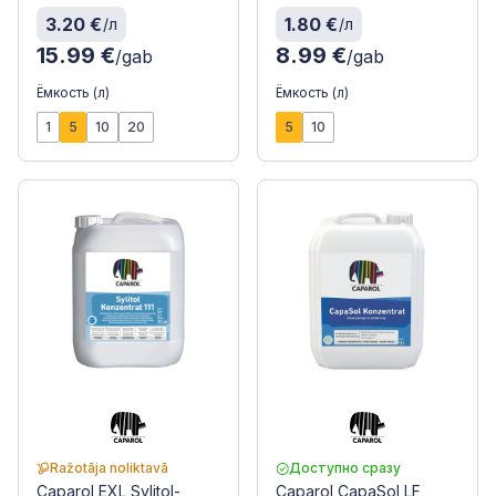
3.20 €
1.80 €
/л
/л
15.99 €
8.99 €
/gab
/gab
Ёмкость (л)
Ёмкость (л)
1
5
10
20
5
10
Ražotāja noliktavā
Доступно сразу
Caparol EXL Sylitol-
Caparol CapaSol LF