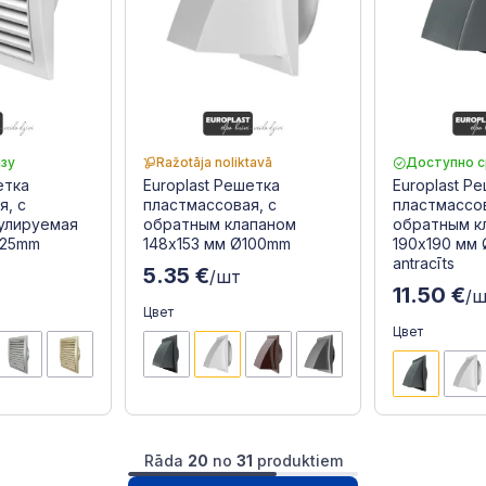
зу
Ražotāja noliktavā
Доступно с
етка
Europlast Решетка
Europlast Р
я, с
пластмассовая, с
пластмассов
улируемая
обратным клапаном
обратным к
125mm
148x153 мм Ø100mm
190x190 мм 
antracīts
5.35 €
/шт
11.50 €
/
Цвет
Цвет
Rāda
20
no
31
produktiem
1
2
Следущая