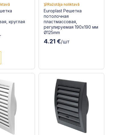
iktavā
Ražotāja noliktavā
ешетка
Europlast Решетка
потолочная
ая, круглая
пластмассовая,
регулируемая 190x190 мм
Ø125mm
т
4.21 €
/шт