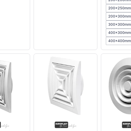
200x250m
200x300m
300x300m
400x300m
400x400m