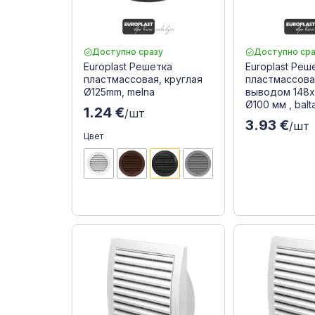
Доступно сразу
Доступно сра
Europlast Решетка
Europlast Реш
пластмассовая, круглая
пластмассова
Ø125mm, melna
выводом 148x
Ø100 мм , balt
1.24 €
/шт
3.93 €
/шт
Цвет