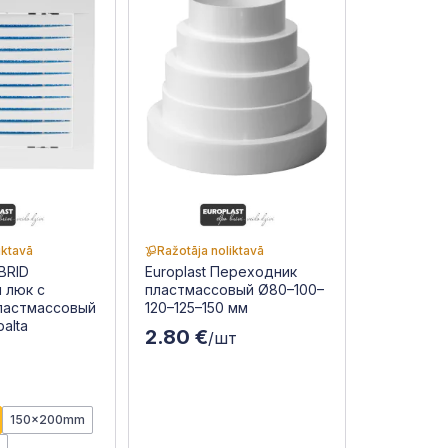
iktavā
Ražotāja noliktavā
YBRID
Europlast Переходник
 люк с
пластмассовый Ø80–100–
ластмассовый
120–125–150 мм
alta
2.80 €
/шт
т
150x200mm
m