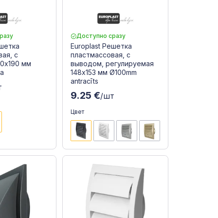
разу
Доступно сразу
ешетка
Europlast Решетка
ая, с
пластмассовая, с
90x190 мм
выводом, регулируемая
ta
148x153 мм Ø100mm
antracīts
т
9.25 €
/шт
Цвет