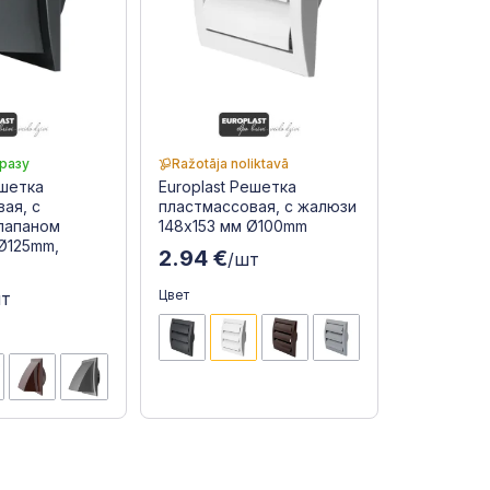
разу
Ražotāja noliktavā
ешетка
Europlast Решетка
ая, с
пластмассовая, с жалюзи
лапаном
148x153 мм Ø100mm
Ø125mm,
2.94 €
/шт
Цвет
шт