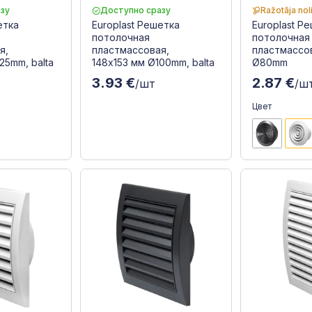
зу
Доступно сразу
Ražotāja nol
етка
Europlast Решетка
Europlast Р
потолочная
потолочная
я,
пластмассовая,
пластмассов
25mm, balta
148x153 мм Ø100mm, balta
Ø80mm
3.93 €
2.87 €
/шт
/ш
Цвет