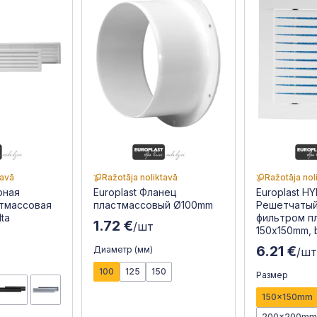
tavā
Ražotāja noliktavā
Ražotāja nol
рная
Europlast Фланец
Europlast H
тмассовая
пластмассовый Ø100mm
Решетчатый
ta
фильтром п
1.72 €
/шт
150x150mm, b
6.21 €
Диаметр (мм)
/ш
100
125
150
Размер
150x150mm
200x200m