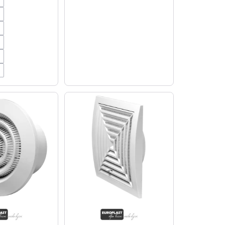
m
m
m
m
m