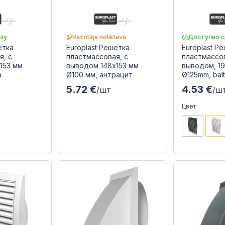
зу
Ražotāja noliktavā
Доступно с
етка
Europlast Решетка
Europlast Р
я, с
пластмассовая, с
пластмассов
153 мм
выводом 148x153 мм
выводом, 1
a
Ø100 мм, антрацит
Ø125mm, bal
5.72 €
4.53 €
/шт
/ш
Цвет