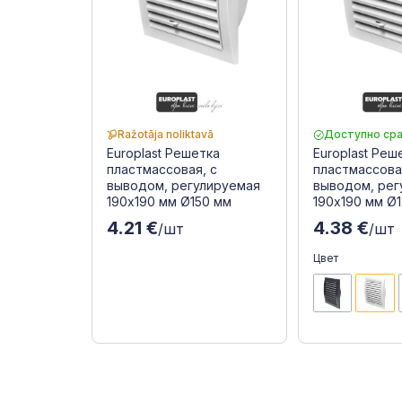
Ražotāja noliktavā
Доступно сра
Europlast Решетка
Europlast Реш
пластмассовая, с
пластмассова
выводом, регулируемая
выводом, рег
190x190 мм Ø150 мм
190x190 мм Ø
4.21 €
4.38 €
/шт
/шт
Цвет