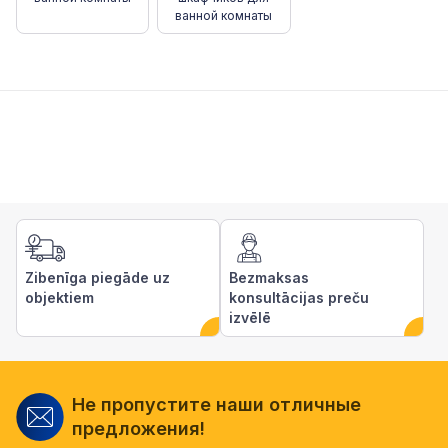
ванной комнаты
Zibenīga piegāde uz
Bezmaksas
objektiem
konsultācijas preču
izvēlē
Не пропустите наши отличные
предложения!