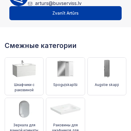
arturs@buvserviss.lv
Zvanīt Artūrs
Смежные категории
Шкафчики с
Spoguļskapīši
Augstie skapji
раковиной
Зеркала для
Раковины для
ванной комнаты
шкафчиков для