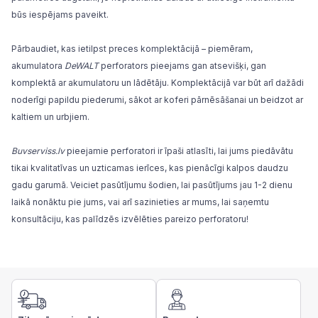
būs iespējams paveikt.
Pārbaudiet, kas ietilpst preces komplektācijā – piemēram,
akumulatora
DeWALT
perforators pieejams gan atsevišķi, gan
komplektā ar akumulatoru un lādētāju. Komplektācijā var būt arī dažādi
noderīgi papildu piederumi, sākot ar koferi pārnēsāšanai un beidzot ar
kaltiem un urbjiem.
Buvserviss.lv
pieejamie perforatori ir īpaši atlasīti, lai jums piedāvātu
tikai kvalitatīvas un uzticamas ierīces, kas pienācīgi kalpos daudzu
gadu garumā. Veiciet pasūtījumu šodien, lai pasūtījums jau 1-2 dienu
laikā nonāktu pie jums, vai arī sazinieties ar mums, lai saņemtu
konsultāciju, kas palīdzēs izvēlēties pareizo perforatoru!