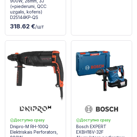
900W, 28mm, 3J
(+piederumi, QCC
uzgalis, koferis)
D25144KP-QS
318.62 €
/шт
Доступно сразу
Доступно сразу
Dnipro-M RH-100Q
Bosch EXPERT
Elektriskais Perforators,
EXBH18V-32F