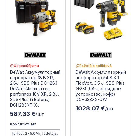
Uz pasūtījumu
Ražotāja noliktavā
DeWalt Аккумуляторный
DeWalt Аккумуляторный
перфоратор 18 В XR,
перфоратор 54 В XR
2.8J, SDS-Plus DCH283
FlexVolt, 3.5 J, SDS-Plus
DeWalt Akumulatora
(+2x9,0A·ч, зарядное
perforatos 18V XR, 2.8J,
устройство, кофр)
SDS-Plus (+koferis)
DCH333X2-QW
DCH283NT-XJ
1028.07 €
/шт
587.33 €
/шт
Комплектация
Ierīce, 2x5.0Ah, lādētājs,