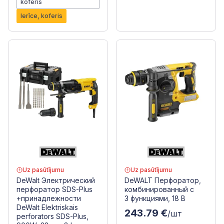
koferis
Ierīce, koferis
Uz pasūtījumu
Uz pasūtījumu
DeWalt Электрический
DeWALT Перфоратор,
перфоратор SDS-Plus
комбинированный с
+принадлежности
3 функциями, 18 В
DeWalt Elektriskais
243.79 €
/шт
perforators SDS-Plus,