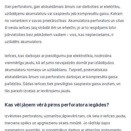
Gan perforators, gan atskaldāmais āmurs var darboties ar elektrību,
uzlādējamu akumulatoru vai saspiestu jeb kompresētu gaisu. Katram
no variantiem ir savas priekšrocības. Akumulatora perforators un citas
šī veida ierīces ļauj strādāt ērti un efektīvi, jo ar to iespējams brīvi
pārvietoties bez jebkādiem vadiem – viss, kas nepieciešams, ir
uzlādēts akumulators.
Ierīces, kas darbojas ar pieslēgumu pie elektrotīkla, nodrošina
vienmērīgu jaudu, kā arī jums nevajadzēs domāt par izlādējušos
akumulatoru nomaiņu un uzlādēšanu. Turpretī, pneimatiskais
atskaldāmais āmurs vai perforators darbojas ar kompresēta gaisa
palīdzību. Šādas ierīces tiek pieslēgtas saspiesta gaisa avotam, un
tās parasti izceļas ar ievērojamu jaudu.
Kas vēl jāņem vērā pirms perforatora iegādes?
Izvēloties perforatoru, uzmanība jāpievērš tam, cik liela ir ierīces jauda,
trieciena spēks un apgriezienu skaits minūtē. Jo rādītāji šajos
parametros augstāki, jo nopietnākus darbus ar attiecīgo instrumentu