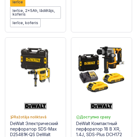
Ierīce
Ierīce, 2x5Ah, lādētājs,
koferis
Ierīce, koferis
Ražotāja noliktavā
Доступно сразу
DeWalt Электрический
DeWalt Компактный
перфоратор SDS-Max
перфоратор 18 В XR,
D25481K-QS DeWalt
1.4J, SDS-Plus DCH172