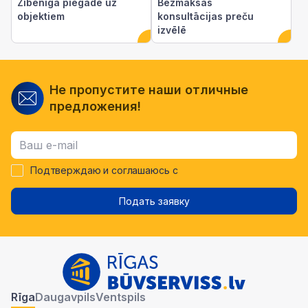
Zibenīga piegāde uz
Bezmaksas
objektiem
konsultācijas preču
izvēlē
Не пропустите наши отличные
предложения!
Подтверждаю и соглашаюсь с
Подать заявку
Rīga
Daugavpils
Ventspils