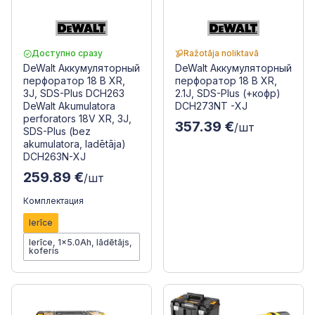
Доступно сразу
Ražotāja noliktavā
DeWalt Аккумуляторный
DeWalt Аккумуляторный
перфоратор 18 В XR,
перфоратор 18 В XR,
3J, SDS-Plus DCH263
2.1J, SDS-Plus (+кофр)
DeWalt Akumulatora
DCH273NT -XJ
perforators 18V XR, 3J,
357.39 €
/шт
SDS-Plus (bez
akumulatora, ladētāja)
DCH263N-XJ
259.89 €
/шт
Комплектация
Ierīce
Ierīce, 1x5.0Ah, lādētājs,
koferis