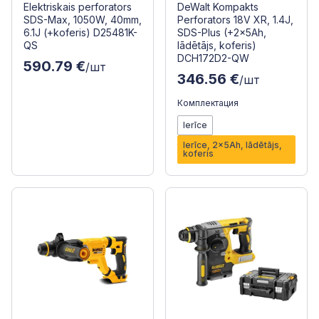
Elektriskais perforators
DeWalt Kompakts
SDS-Max, 1050W, 40mm,
Perforators 18V XR, 1.4J,
6.1J (+koferis) D25481K-
SDS-Plus (+2x5Ah,
QS
lādētājs, koferis)
DCH172D2-QW
590.79 €
/шт
346.56 €
/шт
Комплектация
Ierīce
Ierīce, 2x5Ah, lādētājs,
koferis