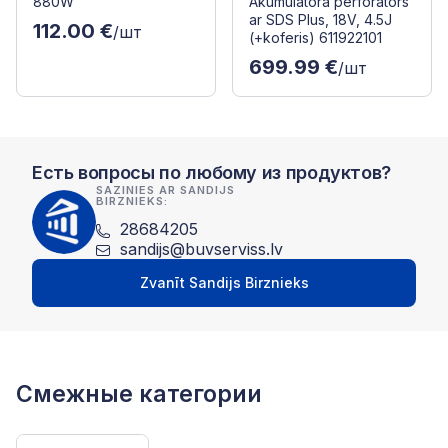
880W
Akumulatora perforators
ar SDS Plus, 18V, 4.5J
112.00 €
/шт
(+koferis) 611922101
699.99 €
/шт
Есть вопросы по любому из продуктов?
SAZINIES AR SANDIJS
BIRZNIEKS:
28684205
sandijs@buvserviss.lv
Zvanīt Sandijs Birznieks
Смежные категории