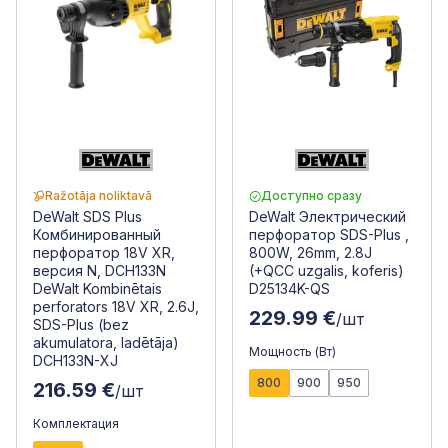
Ražotāja noliktavā
Доступно сразу
DeWalt SDS Plus
DeWalt Электрический
Комбинированный
перфоратор SDS-Plus ,
перфоратор 18V XR,
800W, 26mm, 2.8J
версия N, DCH133N
(+QCC uzgalis, koferis)
DeWalt Kombinētais
D25134K-QS
perforators 18V XR, 2.6J,
229.99 €
/шт
SDS-Plus (bez
akumulatora, ladētāja)
Мощность (Вт)
DCH133N-XJ
800
900
950
216.59 €
/шт
Комплектация