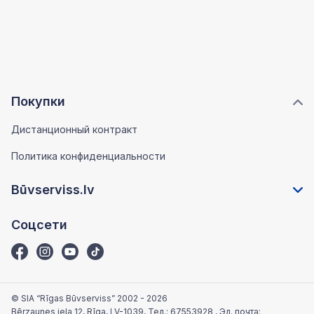
Покупки
Дистанционный контракт
Политика конфиденциальности
Būvserviss.lv
Соцсети
© SIA “Rīgas Būvserviss” 2002 - 2026
Bērzaunes iela 12, Rīga, LV-1039
, Тел.:
67553928
, Эл. почта: