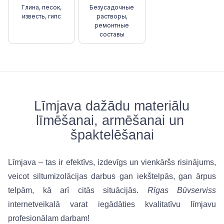
Глина, песок,
Безусадочные
известь, гипс
растворы,
ремонтные
составы
Līmjava dažādu materiālu 
līmēšanai, armēšanai un 
špaktelēšanai
Līmjava – tas ir efektīvs, izdevīgs un vienkāršs risinājums, 
veicot siltumizolācijas darbus gan iekštelpās, gan ārpus 
telpām, kā arī citās situācijās. 
Rīgas Būvserviss
internetveikalā varat iegādāties kvalitatīvu līmjavu 
profesionālam darbam!