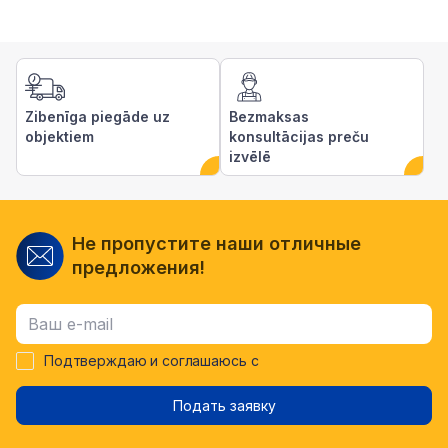
Zibenīga piegāde uz
Bezmaksas
objektiem
konsultācijas preču
izvēlē
Не пропустите наши отличные
предложения!
Подтверждаю и соглашаюсь с
Подать заявку