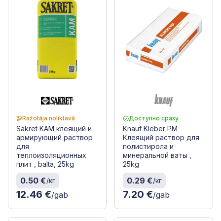
Ražotāja noliktavā
Доступно сразу
Sakret KAM клеящий и
Knauf Kleber PM
армирующий раствор
Клеящий раствор для
для
полистирола и
теплоизоляционных
минеральной ваты ,
плит , balta, 25kg
25kg
0.50 €
0.29 €
/кг
/кг
12.46 €
7.20 €
/gab
/gab