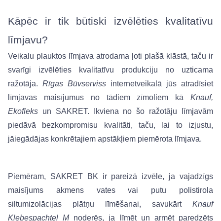
Kāpēc ir tik būtiski izvēlēties kvalitatīvu 
līmjavu?
Veikalu plauktos līmjava atrodama ļoti plašā klāstā, taču ir 
svarīgi izvēlēties kvalitatīvu produkciju no uzticama 
ražotāja. 
Rīgas Būvserviss
 internetveikalā jūs atradīsiet 
līmjavas maisījumus no tādiem zīmoliem kā 
Knauf, 
Ekofleks
 un SAKRET. Ikviena no šo ražotāju līmjavām 
piedāvā bezkompromisu kvalitāti, taču, lai to izjustu, 
jāiegādājas konkrētajiem apstākļiem piemērota līmjava. 
Piemēram, SAKRET BK ir pareizā izvēle, ja vajadzīgs 
maisījums akmens vates vai putu polistirola 
siltumizolācijas plātņu līmēšanai, savukārt 
Knauf
Klebespachtel M
 noderēs, ja līmēt un armēt paredzēts 