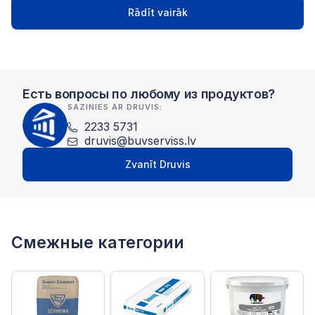
Rādīt vairāk
Есть вопросы по любому из продуктов?
SAZINIES AR DRUVIS:
2233 5731
druvis@buvserviss.lv
Zvanīt Druvis
Смежные категории