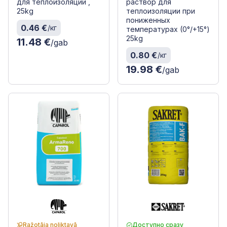
для теплоизоляции ,
раствор для
25kg
теплоизоляции при
пониженных
0.46 €
/кг
температурах (0°/+15°)
25kg
11.48 €
/gab
0.80 €
/кг
19.98 €
/gab
Ražotāja noliktavā
Доступно сразу