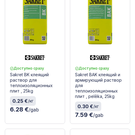
Доступно сразу
Доступно сразу
Sakret BK клеящий
Sakret BAK клеящий и
раствор для
армирующий раствор
теплоизоляционных
для
плит , 25kg
теплоизоляционных
плит , pelēka, 25kg
0.25 €
/кг
0.30 €
/кг
6.28 €
/gab
7.59 €
/gab