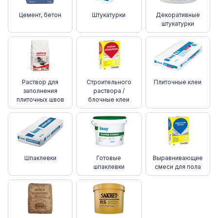
Цемент, бетон
Штукатурки
Декоративные
штукатурки
Раствор для
Cтроительного
Плиточные клеи
заполнения
раствора /
плиточных швов
блочные клеи
Шпаклевки
Готовые
Выравнивающие
шпаклевки
смеси для пола