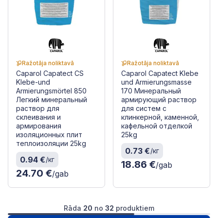
Ražotāja noliktavā
Ražotāja noliktavā
Caparol Capatect CS
Caparol Capatect Klebe
Klebe-und
und Armierungsmasse
Armierungsmörtel 850
170 Минеральный
Легкий минеральный
армирующий раствор
раствор для
для систем с
склеивания и
клинкерной, каменной,
армирования
кафельной отделкой
изоляционных плит
25kg
теплоизоляции 25kg
0.73 €
/кг
0.94 €
/кг
18.86 €
/gab
24.70 €
/gab
Rāda
20
no
32
produktiem
1
2
Следущая