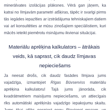
minerālvates izolācijas plāksnes. Vērā gan jāņem, ka 
katrai no līmjavām parametri atšķiras, tāpēc ir svarīgi pirms 
tās iegādes iepazīties ar izstrādājuma tehniskajiem datiem 
vai arī konsultēties ar mūsu zinošajiem speciālistiem, kuri 
mācēs ieteikt piemērotu risinājumu ikvienai situācijai.
Materiālu aprēķina kalkulators – ātrākais 
veids, kā saprast, cik daudz līmjavas 
nepieciešams
Ja neesat drošs, cik daudz fasādes līmjava jums 
vajadzīga, izmantojiet 
Rīgas Būvserviss
 materiālu 
aprēķina kalkulatoru! Tajā jums jānorāda, cik 
kvadrātmetriem maisījums nepieciešams, un attiecīgais 
rīks automātiski aprēķinās vajadzīgo iepakojumu skaitu. 
Jums tikai atliks nospiest pogu 
Pievienot grozam
, un 