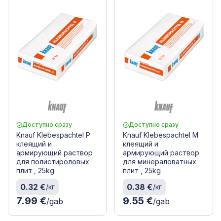
Доступно сразу
Доступно сразу
Knauf Klebespachtel P
Knauf Klebespachtel M
клеящий и
клеящий и
армирующий раствор
армирующий раствор
для полистироловых
для минераловатных
плит , 25kg
плит , 25kg
0.32 €
0.38 €
/кг
/кг
7.99 €
9.55 €
/gab
/gab