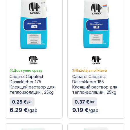
Доступно сразу
Ražotāja noliktavā
Caparol Capatect
Caparol Capatect
Dämmkleber 175
Dämmkleber 185
Клеящий раствор для
Клеящий раствор для
теплоизоляции , 25kg
теплоизоляции , 25kg
0.25 €
0.37 €
/кг
/кг
6.29 €
9.19 €
/gab
/gab