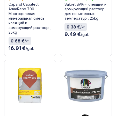
Caparol Capatect
Sakret BAK-F клеящий и
ArmaReno 700
армирующий раствор
Многоцелевая
для пониженных
минеральная смесь,
температур , 25kg
клеящий и
0.38 €
/кг
армирующий раствор ,
25kg
9.49 €
/gab
0.68 €
/кг
16.91 €
/gab