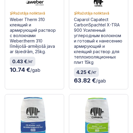
Ražotāja noliktavā
Ražotāja noliktavā
Weber Therm 310
Caparol Capatect
клеящий и
CarbonSpachtel X-TRA
армирующий раствор
900 Усиленный
с волокнами
углеродным волокном
Weber.therm 310
и готовый к нанесению
līmējošā-armējošā java
армирующий и
ar šķiedrām, 25kg.
клеящий раствор для
теплоизоляционных
0.43 €
/кг
плит 15kg
10.74 €
/gab
4.25 €
/кг
63.82 €
/gab