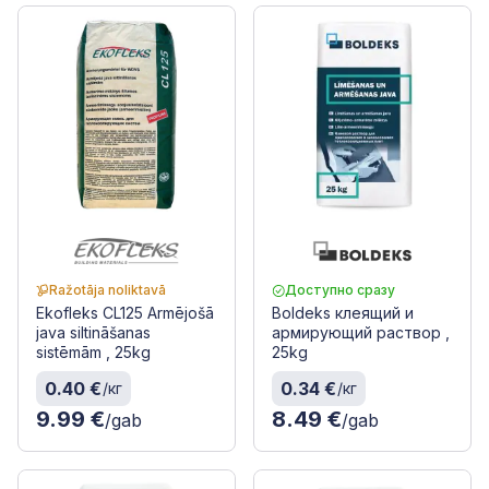
Ražotāja noliktavā
Доступно сразу
Ekofleks CL125 Armējošā
Boldeks клеящий и
java siltināšanas
армирующий раствор ,
sistēmām , 25kg
25kg
0.40 €
0.34 €
/кг
/кг
9.99 €
8.49 €
/gab
/gab