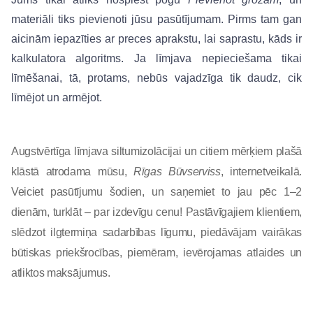
materiāli tiks pievienoti jūsu pasūtījumam. Pirms tam gan 
aicinām iepazīties ar preces aprakstu, lai saprastu, kāds ir 
kalkulatora algoritms. Ja līmjava nepieciešama tikai 
līmēšanai, tā, protams, nebūs vajadzīga tik daudz, cik 
līmējot un armējot.
Augstvērtīga līmjava siltumizolācijai un citiem mērķiem plašā 
klāstā atrodama mūsu, 
Rīgas Būvserviss
, internetveikalā. 
Veiciet pasūtījumu šodien, un saņemiet to jau pēc 1–2 
dienām, turklāt – par izdevīgu cenu! Pastāvīgajiem klientiem, 
slēdzot ilgtermiņa sadarbības līgumu, piedāvājam vairākas 
būtiskas priekšrocības, piemēram, ievērojamas atlaides un 
atliktos maksājumus.