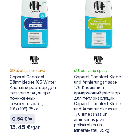
Ražotāja noliktavā
Доступно сразу
Caparol Capatect
Caparol Capatect Klebe-
Dämmkleber 185 Winter
und Armierungsmasse
Клеящий раствор для
176 Клеящий и
теплоизоляции при
армирующий раствор
пониженных
для теплоизоляции
температурах (–
Caparol Capatect Klebe-
10°/+10°) 25kg
und Armierungsmasse
176 līmēšanas un
0.54 €
/кг
armēšanas java
polistirolam un
13.45 €
/gab
minerālvatei, 25kg