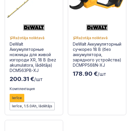
Ražotāja noliktavā
Ražotāja noliktavā
DeWalt
DeWalt Аккумуляторный
Аккумуляторные
сучкорез 18 В (без
ножницы для живой
аккумулятора,
изгороди XR, 18 В (bez
зарядного устройства)
akumulatora, lādētāja)
DCMPP568N-XJ
DCM563PB-XJ
178.90 €
/шт
200.31 €
/шт
Комплектация
Ierīce
Ierīce, 1.5.0Ah, lādētājs