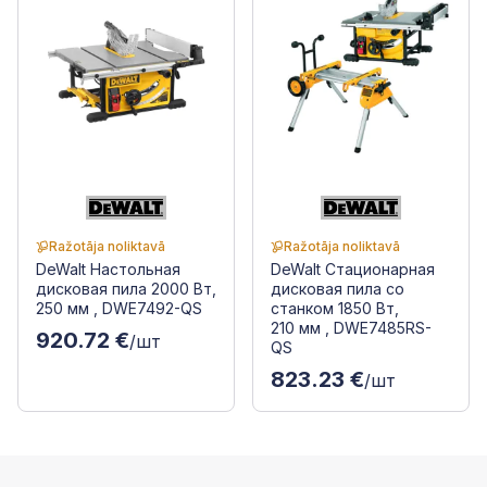
Ražotāja noliktavā
Ražotāja noliktavā
DeWalt Настольная
DeWalt Стационарная
дисковая пила 2000 Вт,
дисковая пила со
250 мм , DWE7492-QS
станком 1850 Вт,
210 мм , DWE7485RS-
920.72 €
/шт
QS
823.23 €
/шт