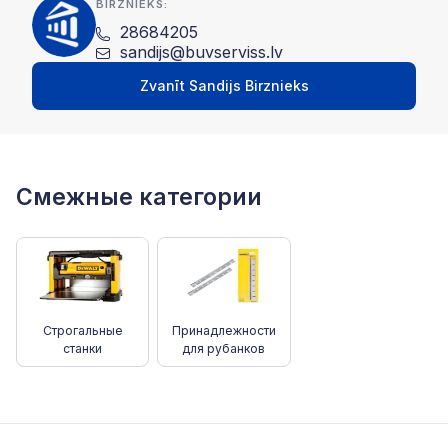
BIRZNIEKS:
28684205
sandijs@buvserviss.lv
Zvanīt Sandijs Birznieks
Смежные категории
Строгальные
Принадлежности
станки
для рубанков