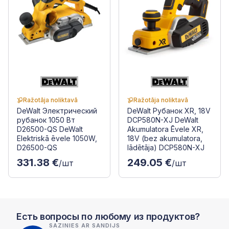
Ražotāja noliktavā
Ražotāja noliktavā
DeWalt Электрический
DeWalt Рубанок XR, 18V
рубанок 1050 Вт
DCP580N-XJ DeWalt
D26500-QS DeWalt
Akumulatora Ēvele XR,
Elektriskā ēvele 1050W,
18V (bez akumulatora,
D26500-QS
lādētāja) DCP580N-XJ
331.38 €
249.05 €
/шт
/шт
Есть вопросы по любому из продуктов?
SAZINIES AR SANDIJS