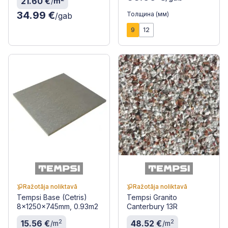
21.60 €
/
m
34.99 €
Толщина (мм)
/gab
9
12
Ražotāja noliktavā
Ražotāja noliktavā
Tempsi Base (Cetris)
Tempsi Granito
8x1250x745mm, 0.93m2
Canterbury 13R
2
2
15.56 €
48.52 €
/m
/m