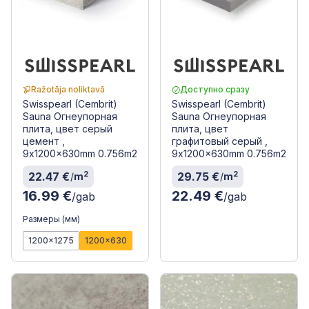
Ražotāja noliktavā
Доступно сразу
Swisspearl (Cembrit)
Swisspearl (Cembrit)
Sauna Огнеупорная
Sauna Огнеупорная
плита, цвет серый
плита, цвет
цемент ,
графитовый серый ,
9x1200x630mm 0.756m2
9x1200x630mm 0.756m2
2
2
22.47 €
29.75 €
/
m
/
m
16.99 €
22.49 €
/gab
/gab
Размеры (мм)
1200x1275
1200x630