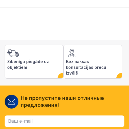
Zibenīga piegāde uz
Bezmaksas
objektiem
konsultācijas preču
izvēlē
Не пропустите наши отличные
предложения!