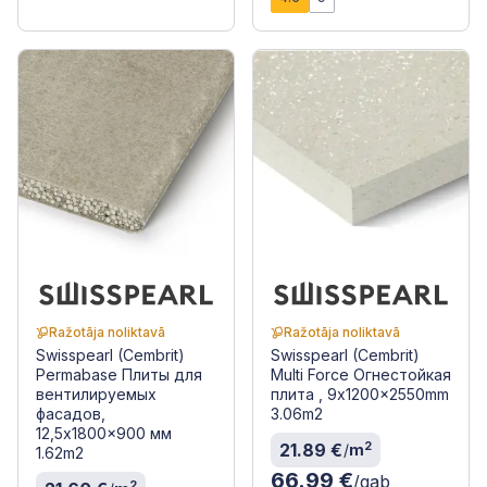
Ražotāja noliktavā
Ražotāja noliktavā
Swisspearl (Cembrit)
Swisspearl (Cembrit)
Permabase Плиты для
Multi Force Огнестойкая
вентилируемых
плита , 9x1200x2550mm
фасадов,
3.06m2
12,5x1800x900 мм
2
21.89 €
/
m
1.62m2
66.99 €
/gab
2