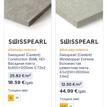
Ražotāja noliktavā
Ražotāja noliktavā
Swisspearl (Cembrit)
Swisspearl (Cembrit)
Construction (RAW, HD)
Windstopper Extreme
Фасадная плита ,
Волокнистая
8x600x1200mm 0.72m2
цементная плита ,
4.5x1200x3000mm
2
25.82 €
/
m
3.6m2
18.59 €
/gab
2
12.50 €
/
m
44.99 €
Толщина (мм)
/gab
8
10
Толщина (мм)
4.5
9