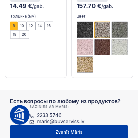
14.49 €
157.70 €
/gab.
/gab.
Толщина (мм)
Цвет
8
10
12
14
16
18
20
Есть вопросы по любому из продуктов?
SAZINIES AR MĀRIS:
2233 5746
maris@buvserviss.lv
Zvanīt Māris