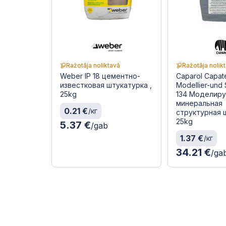
Ražotāja noliktavā
Ražotāja nolik
Weber IP 18 цементно-
Caparol Capat
известковая штукатурка ,
Modellier-und 
25kg
134 Моделир
минеральная
0.21 €
/кг
структурная 
25kg
5.37 €
/gab
1.37 €
/кг
34.21 €
/ga