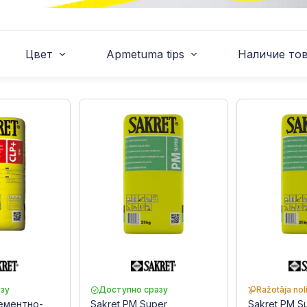
Цвет
Apmetuma tips
Наличие то
зу
Доступно сразу
Ražotāja nol
Цементно-
Sakret PM Super
Sakret PM S