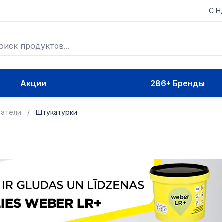
С 
Акции
286+ Бренды
патели
Штукатурки