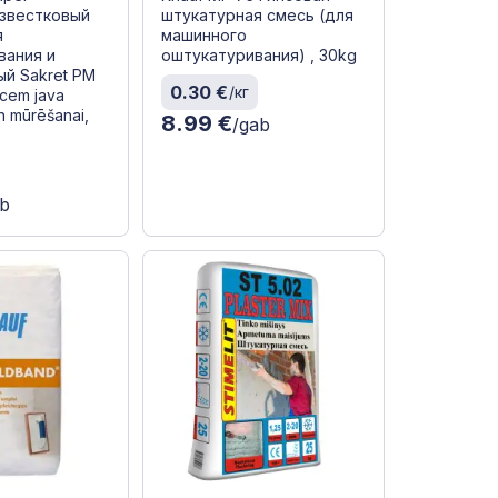
звестковый
штукатурная смесь (для
я
машинного
вания и
оштукатуривания) , 30kg
ый Sakret PM
0.30 €
/кг
/cem java
n mūrēšanai,
8.99 €
/gab
ab