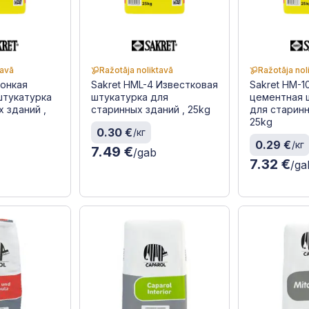
tavā
Ražotāja noliktavā
Ražotāja nol
Тонкая
Sakret HML-4 Известковая
Sakret HM-1
штукатурка
штукатурка для
цементная 
 зданий ,
старинных зданий , 25kg
для старинн
25kg
0.30 €
/кг
0.29 €
/кг
7.49 €
/gab
7.32 €
/ga