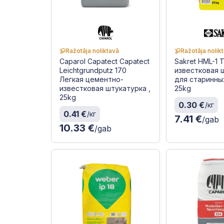
Ražotāja noliktavā
Ražotāja nolik
Caparol Capatect Capatect
Sakret HML-1 
Leichtgrundputz 170
известковая 
Легкая цементно-
для старинных
известковая штукатурка ,
25kg
25kg
0.30 €
/кг
0.41 €
/кг
7.41 €
/gab
10.33 €
/gab