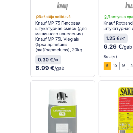
Ražotāja noliktavā
Доступно сра
Knauf MP 75 Гипсовая
Knauf Rotband
штукатурная смесь (для
штукатурная 
машинного нанесения)
1.25 €
/кг
Knauf MP 75L Vieglais
Ģipša apmetums
6.26 €
/gab
(mašīnapmetums), 30kg
Вес (кг)
0.30 €
/кг
5
10
16
3
8.99 €
/gab