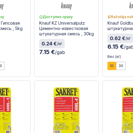
зу
Доступно сразу
Ražotāja nol
 Гипсовая
Knauf KZ Universalputz
Knauf Goldb
смесь , 5kg
Цементно-известковая
штукатурная
штукатурная смесь , 30kg
0.62 €
/кг
0.24 €
/кг
6.15 €
/ga
7.15 €
/gab
Вес (кг)
0
10
30