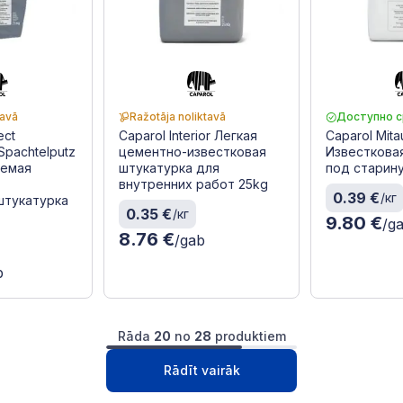
tavā
Ražotāja noliktavā
Доступно с
ect
Caparol Interior Легкая
Caparol Mita
Spachtelputz
цементно-известковая
Известкова
уемая
штукатурка для
под старин
внутренних работ 25kg
0.39 €
/кг
штукатурка
0.35 €
/кг
9.80 €
/g
8.76 €
/gab
b
Rāda
20
no
28
produktiem
1
2
Следущая
Rādīt vairāk