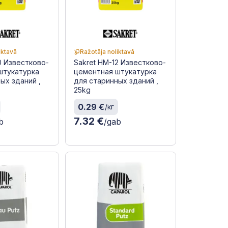
iktavā
Ražotāja noliktavā
0 Известково-
Sakret HM-12 Известково-
штукатурка
цементная штукатурка
ых зданий ,
для старинных зданий ,
25kg
0.29 €
/кг
7.32 €
b
/gab