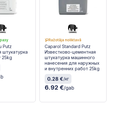
разу
Ražotāja noliktavā
u Putz
Caparol Standard Putz
я штукатурка
Известково-цементная
у 25kg
штукатурка машинного
нанесения для наружных
и внутренних работ 25kg
ab
0.28 €
/кг
6.92 €
/gab