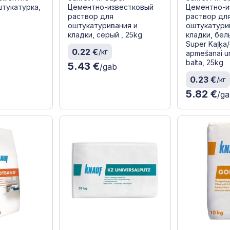
штукатурка,
Цементно-известковый
Цементно-и
раствор для
раствор дл
оштукатуривания и
оштукатури
кладки, серый , 25kg
кладки, бел
Super Kaļķa
0.22 €
/кг
apmešanai u
balta, 25kg
5.43 €
/gab
0.23 €
/кг
5.82 €
/g