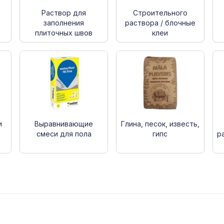
Раствор для
Cтроительного
заполнения
раствора / блочные
плиточных швов
клеи
и
Выравнивающие
Глина, песок, известь,
смеси для пола
гипс
р