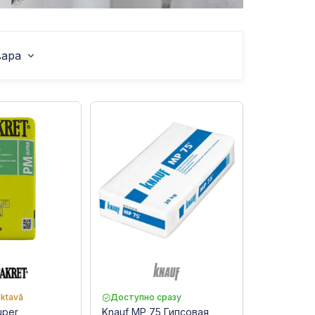
вара
iktavā
Доступно сразу
uper
Knauf MP 75 Гипсовая