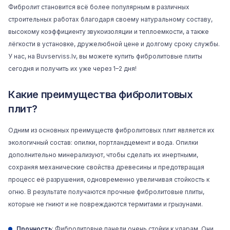
Фибролит становится всё более популярным в различных
строительных работах благодаря своему натуральному составу,
высокому коэффициенту звукоизоляции и теплоемкости, а также
лёгкости в установке, дружелюбной цене и долгому сроку службы.
У нас, на
Buvserviss.lv
, вы можете купить фибролитовые плиты
сегодня и получить их уже через 1–2 дня!
Какие преимущества фибролитовых
плит?
Одним из основных преимуществ фибролитовых плит является их
экологичный состав: опилки, портландцемент и вода. Опилки
дополнительно минерализуют, чтобы сделать их инертными,
сохраняя механические свойства древесины и предотвращая
процесс её разрушения, одновременно увеличивая стойкость к
огню. В результате получаются прочные фибролитовые плиты,
которые не гниют и не повреждаются термитами и грызунами.
Прочность
: Фибролитовые панели очень стойки к ударам. Они