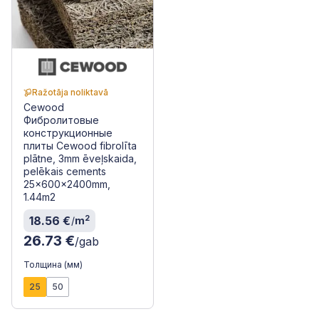
Ražotāja noliktavā
Cewood
Фибролитовые
конструкционные
плиты Cewood fibrolīta
plātne, 3mm ēveļskaida,
pelēkais cements
25x600x2400mm,
1.44m2
2
18.56 €
/
m
26.73 €
/gab
Толщина (мм)
25
50