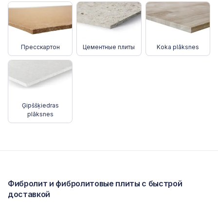
Пресскартон
Цементные плиты
Koka plāksnes
Ģipššķiedras
plāksnes
Фибролит и фибролитовые плиты с быстрой
доставкой