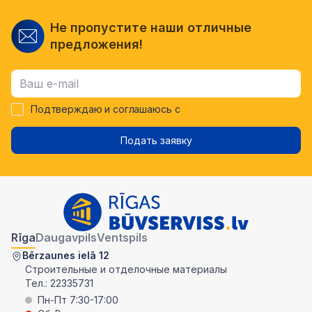
Не пропустите наши отличные
предложения!
Подтверждаю и соглашаюсь с
Подать заявку
Rīga
Daugavpils
Ventspils
Bērzaunes ielā 12
Строительные и отделочные материалы
Тел.:
22335731
Пн-Пт 7:30-17:00