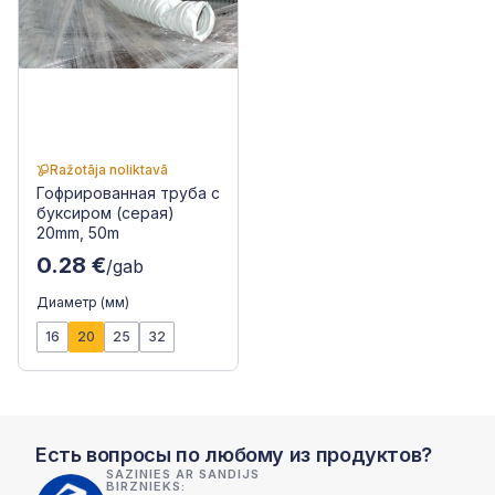
Ražotāja noliktavā
Гофрированная труба с
буксиром (серая)
20mm, 50m
0.28 €
/gab
Диаметр (мм)
16
20
25
32
Есть вопросы по любому из продуктов?
SAZINIES AR SANDIJS
BIRZNIEKS: