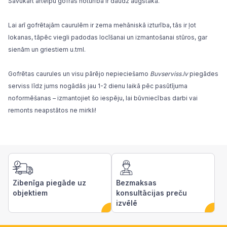
Savukārt ārtelpu gofras noturība ir daudz augstāka.
Lai arī gofrētajām caurulēm ir zema mehāniskā izturība, tās ir ļot
lokanas, tāpēc viegli padodas locīšanai un izmantošanai stūros, gar
sienām un griestiem u.tml.
Gofrētas caurules un visu pārējo nepieciešamo
Buvserviss.lv
piegādes
serviss līdz jums nogādās jau 1-2 dienu laikā pēc pasūtījuma
noformēšanas – izmantojiet šo iespēju, lai būvniecības darbi vai
remonts neapstātos ne mirkli!
Zibenīga piegāde uz
Bezmaksas
objektiem
konsultācijas preču
izvēlē