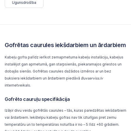
Ugunsdrošība
Gofrētas caurules iekšdarbiem un ārdarbiem
Kabeļu gofra palīdz ierīkot zemapmetuma kabeļu instalāciju, kabeļus
instalējot gan apmetumā, gan starpsienās, piekaramajos griestos un
dobajās sienās. Gofrētas caurules dažādos izmēros ar un bez
buksiera iekšdarbiem un ārdarbiem piedāvā
Buvserviss.lv
internetveikals.
Gofrēto cauruļu specifikācija
Izšķir divu veidu gofrētās caurules – tās, kuras paredzētas iekšdarbiem
vai ārdarbiem. Iekštelpu kabeļu gofras nav tik izturīgas pret zemu
temperatūru un to temperatūras noturība ir no – 5 līdz +60 grādiem.