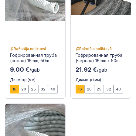
Ražotāja noliktavā
Ražotāja noliktavā
Гофрированная труба
Гофрированная труба
(серая) 16mm, 50m
(чёрная) 16mm x 50m
9.00 €
21.92 €
/gab
/gab
Диаметр (мм)
Диаметр (мм)
16
20
25
32
40
16
20
25
32
40