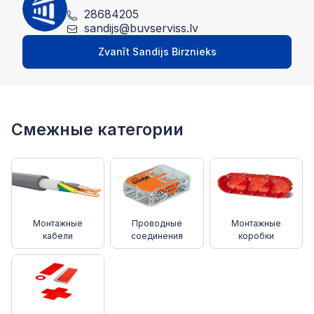
28684205
sandijs@buvserviss.lv
Zvanīt Sandijs Birznieks
Смежные категории
Монтажные
Проводные
Монтажные
кабели
соединения
коробки