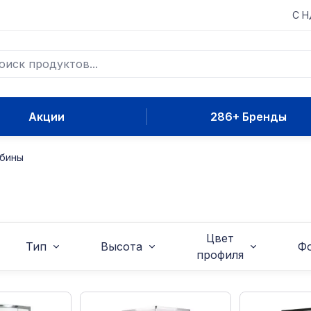
С 
Акции
286+ Бренды
бины
Цвет
Тип
Высота
Ф
профиля