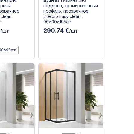
бина без
душевая кабина без
ёрный
поддона, хромированный
розрачное
профиль, прозрачное
clean ,
стекло Easy clean ,
cm
90x90x195cm
€
290.74 €
/шт
/шт
90x90cm