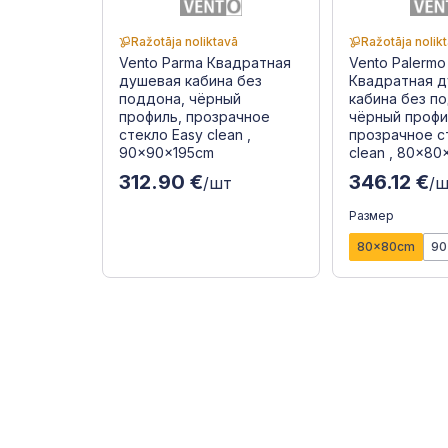
Ražotāja noliktavā
Ražotāja nolik
Vento Parma Квадратная
Vento Palermo
душевая кабина без
Квадратная 
поддона, чёрный
кабина без п
профиль, прозрачное
чёрный профи
стекло Easy clean ,
прозрачное с
90x90x195cm
clean , 80x80
312.90 €
346.12 €
/шт
/
Размер
80x80cm
90