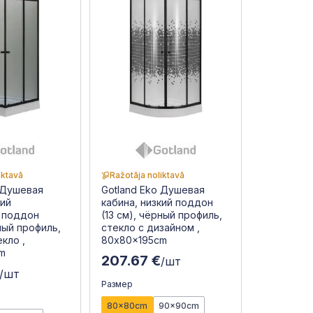
iktavā
Ražotāja noliktavā
 Душевая
Gotland Eko Душевая
кий
кабина, низкий поддон
 поддон
(13 см), чёрный профиль,
рный профиль,
стекло с дизайном ,
кло ,
80x80x195cm
m
207.67 €
/шт
/шт
Размер
80x80cm
90x90cm