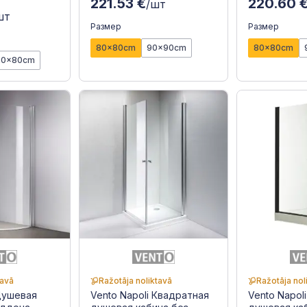
221.53 €
220.60 
/шт
шт
Размер
Размер
80x80cm
90x90cm
80x80cm
20x80cm
tavā
Ražotāja noliktavā
Ražotāja nol
 Душевая
Vento Napoli Квадратная
Vento Napol