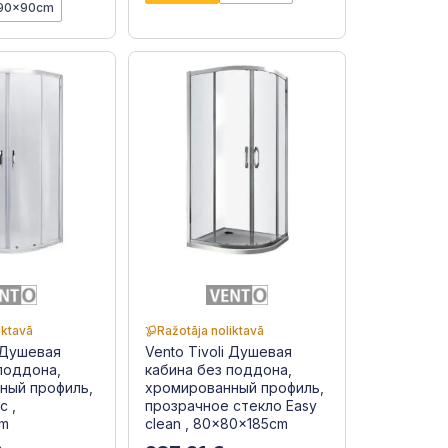
90x90cm
iktavā
Ražotāja noliktavā
i Душевая
Vento Tivoli Душевая
поддона,
кабина без поддона,
ный профиль,
хромированный профиль,
c ,
прозрачное стекло Easy
cm
clean , 80x80x185cm