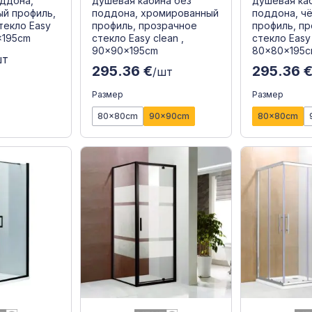
оддона,
душевая кабина без
душевая ка
й профиль,
поддона, хромированный
поддона, ч
текло Easy
профиль, прозрачное
профиль, п
x195cm
стекло Easy clean ,
стекло Easy 
90x90x195cm
80x80x195
шт
295.36 €
295.36 
/шт
Размер
Размер
80x80cm
90x90cm
80x80cm