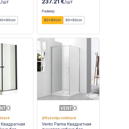
€
237.21 €
/шт
/шт
Размер
90x90cm
80x80cm
90x90cm
iktavā
Ražotāja noliktavā
i Квадратная
Vento Parma Квадратная