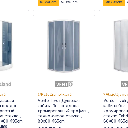
80x80cm
90x90cm
80x80cm
tavā
Ražotāja noliktavā
Ražotāja nol
Душевая
Vento Tivoli Душевая
Vento Tivol
ий поддон
кабина без поддона,
кабина без 
бристый
хромированный профиль,
хромирован
е стекло ,
темно-серое стекло ,
стекло Fabri
00x80x195cm,
80x80x185cm
80x80x185
ījums