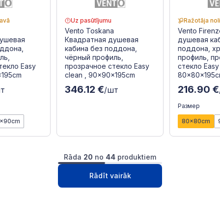
tavā
Uz pasūtījumu
Ražotāja nol
Vento Toskana
Vento Firen
душевая
Квадратная душевая
душевая ка
оддона,
кабина без поддона,
поддона, х
ль,
чёрный профиль,
профиль, п
текло Easy
прозрачное стекло Easy
стекло Easy 
x195cm
clean , 90x90x195cm
80x80x195
346.12 €
216.90 €
шт
/шт
Размер
x90cm
80x80cm
Rāda
20
no
44
produktiem
1
2
3
Следущая
Rādīt vairāk