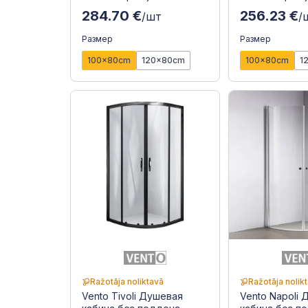
284.70 €
256.23 €
/шт
/
Размер
Размер
100x80cm
120x80cm
100x80cm
1
Ražotāja noliktavā
Ražotāja nolik
Vento Tivoli Душевая
Vento Napoli