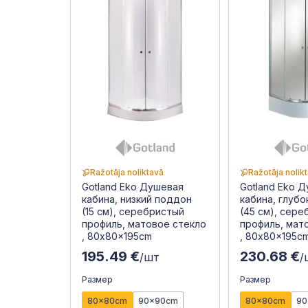
Ražotāja noliktavā
Ražotāja nolik
Gotland Eko Душевая
Gotland Eko 
кабина, низкий поддон
кабина, глуб
(15 см), серебристый
(45 см), сер
профиль, матовое стекло
профиль, мат
, 80x80x195cm
, 80x80x195c
195.49 €
230.68 €
/шт
/
Размер
Размер
80x80cm
90x90cm
80x80cm
90