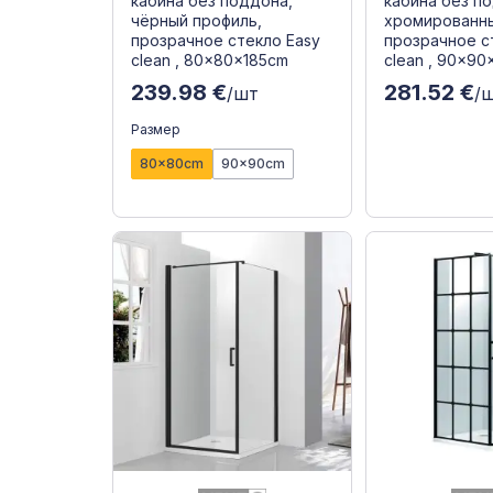
кабина без поддона,
кабина без п
чёрный профиль,
хромированны
прозрачное стекло Easy
прозрачное с
clean , 80x80x185cm
clean , 90x90
239.98 €
281.52 €
/шт
/
Размер
80x80cm
90x90cm