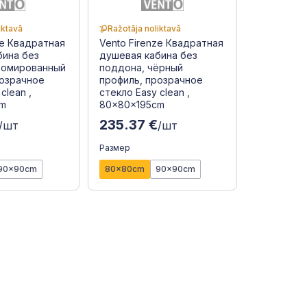
iktavā
Ražotāja noliktavā
ze Квадратная
Vento Firenze Квадратная
бина без
душевая кабина без
ромированный
поддона, чёрный
розрачное
профиль, прозрачное
clean ,
стекло Easy clean ,
cm
80x80x195cm
235.37 €
/шт
/шт
Размер
90x90cm
80x80cm
90x90cm