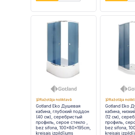
Ražotāja noliktavā
Ražotāja nolik
Gotland Eko Душевая
Gotland Eko 
кабина, глубокий поддон
кабина, низк
(40 см), серебристый
(12 см), сере
профиль, серое стекло ,
профиль, серо
bez sifona, 100x80x195cm,
bez sifona, 1
kreisais izpildījums
kreisais izpild