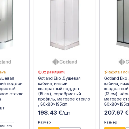
tavā
Uz pasūtījumu
Ražotāja nol
Душевая
Gotland Eko Душевая
Gotland Eko
окий поддон
кабина, низкий
кабина, низ
ебристый
квадратный поддон
квадратный
овое стекло
(15 см), серебристый
(13 см), чё
m
профиль, матовое стекло
матовое сте
, 80x80x195cm
80x80x195c
шт
198.43 €
207.67 €
/шт
Размер
Размер
x90cm