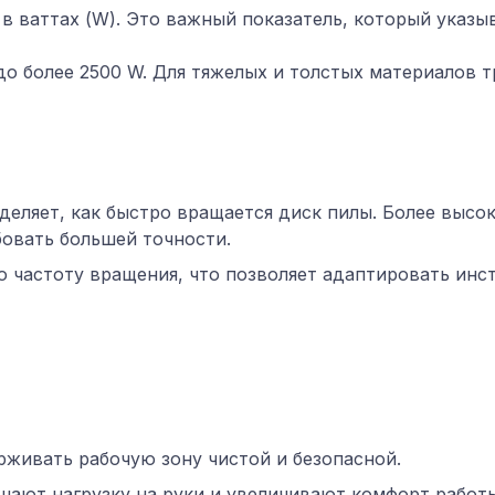
 ваттах (W). Это важный показатель, который указы
до более 2500 W. Для тяжелых и толстых материалов
деляет, как быстро вращается диск пилы. Более высо
бовать большей точности.
 частоту вращения, что позволяет адаптировать инс
ивать рабочую зону чистой и безопасной.
ают нагрузку на руки и увеличивают комфорт работы