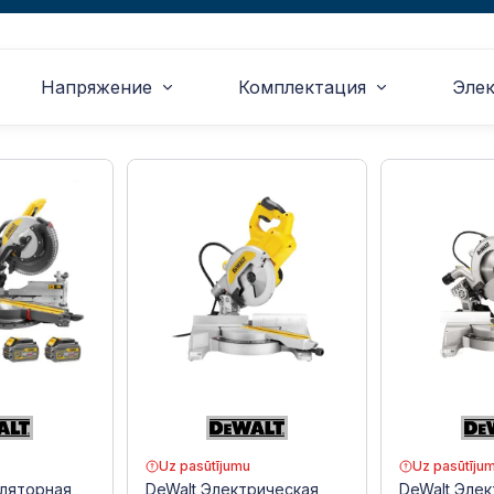
Напряжение
Комплектация
Эле
Uz pasūtījumu
Uz pasūtīju
уляторная
DeWalt Электрическая
DeWalt Эле