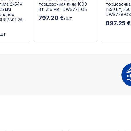
пила 2x54V
торцовочная пила 1600
торцовочна
305 мм
Вт, 216 мм , DWS771-QS
1850 Вт, 250
арядное
DWS778-Q
797.20 €
/шт
 DHS780T2A-
897.25 €
/шт