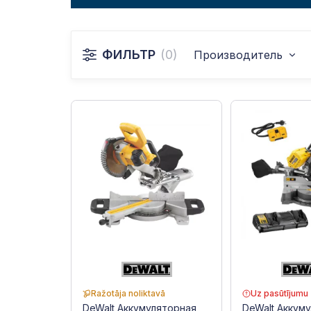
ФИЛЬТР
(0)
Производитель
Ražotāja noliktavā
Uz pasūtījumu
DeWalt Аккумуляторная
DeWalt Аккум