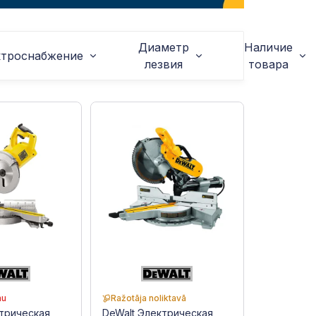
Диаметр
Наличие
ктроснабжение
лезвия
товара
mu
Ražotāja noliktavā
ктрическая
DeWalt Электрическая