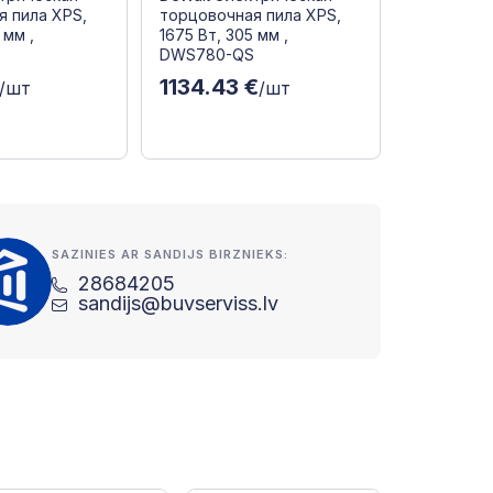
я пила XPS,
торцовочная пила XPS,
 мм ,
1675 Вт, 305 мм ,
S
DWS780-QS
1134.43 €
/шт
/шт
SAZINIES AR SANDIJS BIRZNIEKS:
28684205
sandijs@buvserviss.lv