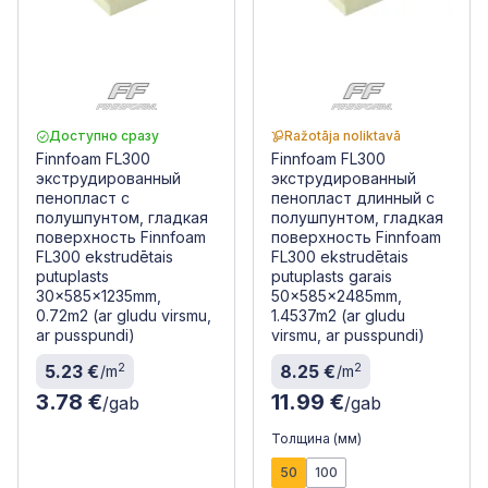
Доступно сразу
Ražotāja noliktavā
Finnfoam FL300
Finnfoam FL300
экструдированный
экструдированный
пенопласт с
пенопласт длинный с
полушпунтом, гладкая
полушпунтом, гладкая
поверхность Finnfoam
поверхность Finnfoam
FL300 ekstrudētais
FL300 ekstrudētais
putuplasts
putuplasts garais
30x585x1235mm,
50x585x2485mm,
0.72m2 (ar gludu virsmu,
1.4537m2 (ar gludu
ar pusspundi)
virsmu, ar pusspundi)
2
2
5.23 €
8.25 €
/m
/m
3.78 €
11.99 €
/gab
/gab
Толщина (мм)
50
100