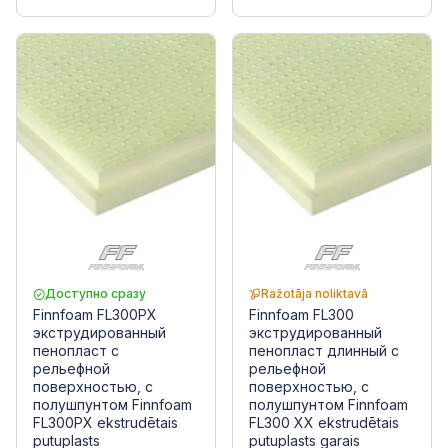
Доступно сразу
Ražotāja noliktavā
Finnfoam FL300PX
Finnfoam FL300
экструдированный
экструдированный
пенопласт с
пенопласт длинный с
рельефной
рельефной
поверхностью, с
поверхностью, с
полушпунтом Finnfoam
полушпунтом Finnfoam
FL300PX ekstrudētais
FL300 XX ekstrudētais
putuplasts
putuplasts garais