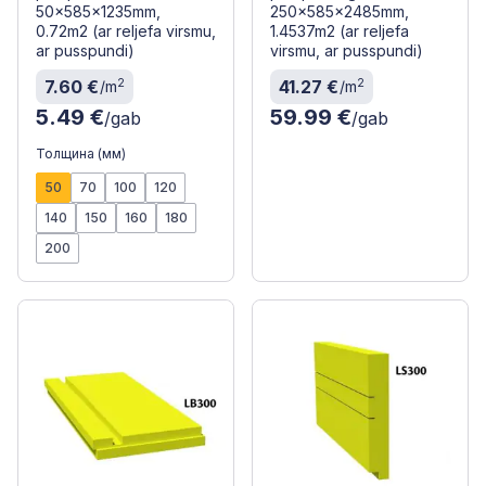
50x585x1235mm,
250x585x2485mm,
0.72m2 (ar reljefa virsmu,
1.4537m2 (ar reljefa
ar pusspundi)
virsmu, ar pusspundi)
2
2
7.60 €
41.27 €
/m
/m
5.49 €
59.99 €
/gab
/gab
Толщина (мм)
50
70
100
120
140
150
160
180
200