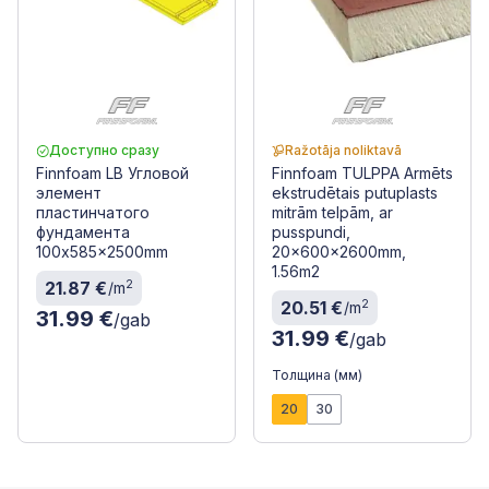
Доступно сразу
Ražotāja noliktavā
Finnfoam LB Угловой
Finnfoam TULPPA Armēts
элемент
ekstrudētais putuplasts
пластинчатого
mitrām telpām, ar
фундамента
pusspundi,
100x585x2500mm
20x600x2600mm,
1.56m2
2
21.87 €
/m
2
20.51 €
/m
31.99 €
/gab
31.99 €
/gab
Толщина (мм)
20
30