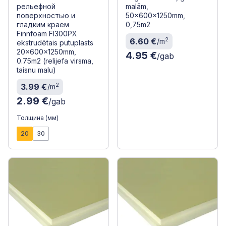
рельефной
malām,
поверхностью и
50x600x1250mm,
гладким краем
0,75m2
Finnfoam FI300PX
2
6.60 €
/m
ekstrudētais putuplasts
20x600x1250mm,
4.95 €
/gab
0.75m2 (relijefa virsma,
taisnu malu)
2
3.99 €
/m
2.99 €
/gab
Толщина (мм)
20
30