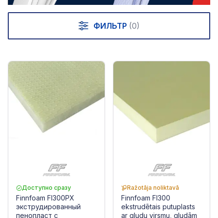
ФИЛЬТР
(0)
Доступно сразу
Ražotāja noliktavā
Finnfoam FI300PX
Finnfoam FI300
экструдированный
ekstrudētais putuplasts
пенопласт с
ar gludu virsmu, gludām