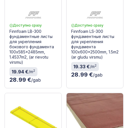
Доступно сразу
Доступно сразу
Finnfoam LB-300
Finnfoam LS-300
фундаментные листы
фундаментные листы
для укрепления
для укрепления
бокового фундамента
фундамента
100x585x2485mm,
100x600x2500mm, 1.5m2
1.4537m2, (ar rievotu
(ar gludu virsmu)
virsmu)
2
19.33 €
/m
2
19.94 €
/m
28.99 €
/gab
28.99 €
/gab