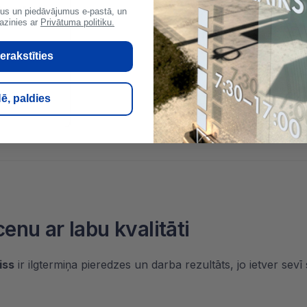
hermētiķis,
us un piedāvājumus e-pastā, un
azinies ar
Privātuma politiku.
erakstīties
ē, paldies
nu ar labu kvalitāti
iss
ir ilgtermiņa pieredzes un darba rezultāts, jo ietver sev