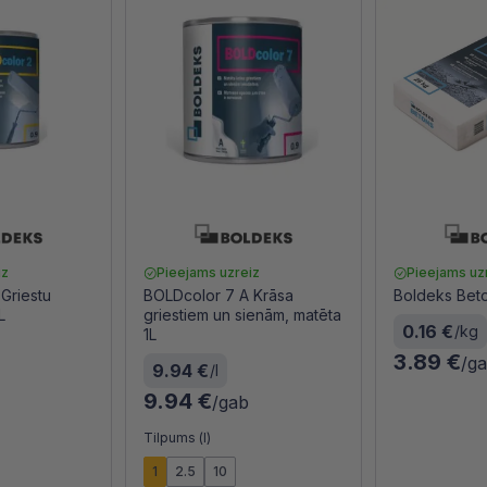
iz
Pieejams uzreiz
Pieejams uz
Griestu
BOLDcolor 7 A Krāsa
Boldeks Bet
L
griestiem un sienām, matēta
0.16 €
/kg
1L
3.89 €
/g
9.94 €
/l
9.94 €
/gab
Tilpums (l)
1
2.5
10