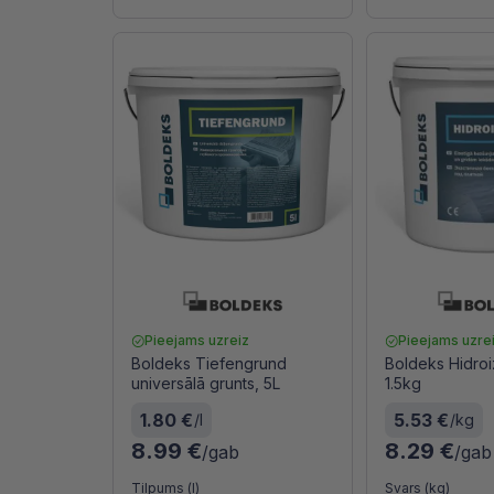
Pieejams uzreiz
Pieejams uzre
Boldeks Tiefengrund
Boldeks Hidroiz
universālā grunts, 5L
1.5kg
1.80 €
5.53 €
/l
/kg
8.99 €
8.29 €
/gab
/gab
Tilpums (l)
Svars (kg)