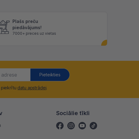
Plašs preču
piedāvājums!
7000+ preces uz vietas
Pieteikties
 piekrītu
datu apstrādei
.
v
Sociālie tīkli
m