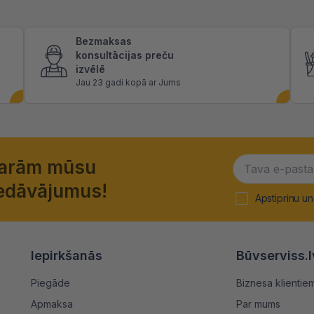
Bezmaksas
konsultācijas preču
izvēlē
Jau 23 gadi kopā ar Jums
garām mūsu
piedāvājumus!
Apstiprinu un
Iepirkšanās
Būvserviss.l
Piegāde
Biznesa klientie
Apmaksa
Par mums