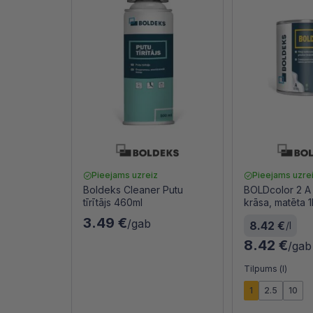
Pieejams uzreiz
Pieejams uzre
Boldeks Cleaner Putu
BOLDcolor 2 A 
tīrītājs 460ml
krāsa, matēta 1
3.49 €
/gab
8.42 €
/l
8.42 €
/gab
Tilpums (l)
1
2.5
10