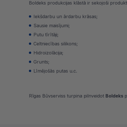
Boldeks produkcijas klāstā ir sekojoši produkti
Iekšdarbu un ārdarbu krāsas;
Sausie maisījumi;
Putu tīrītāji;
Celtniecības silikons;
Hidroizolācija;
Grunts;
Līmējošās putas u.c.
Rīgas Būvserviss turpina pilnveidot
Boldeks
p