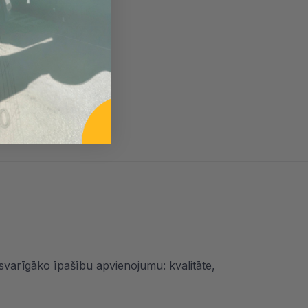
ī svarīgāko īpašību apvienojumu: kvalitāte,