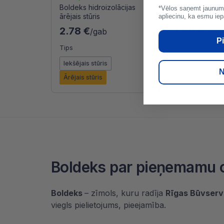
Boldeks hidroizolācijas
Boldeks Akrila 
*Vēlos saņemt jaunum
ārējais stūris
280ml
apliecinu, ka esmu iep
2.78 €
1.99 €
/gab
/gab
Pi
Tips
Iekšējais stūris
N
Ārējais stūris
Boldeks par pieņemamu ce
Boldeks
– zīmols, kuru radīja
Rīgas Būvserv
viegls pielietojums, pieejamība.