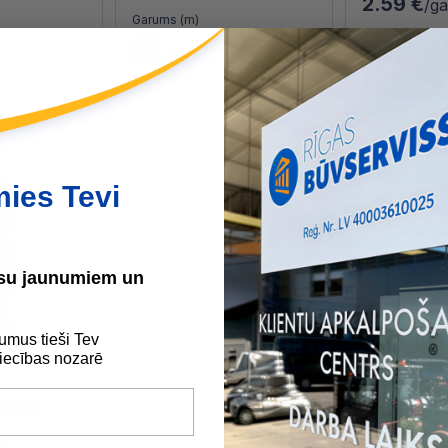
2.59 €
/g
Garums (m)
Izmērs
10
25
120x120mm
250x250m
mies Tevi
ūsu jaunumiem un
umus tieši Tev
ecības nozarē
iz