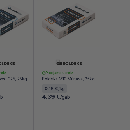
reiz
Pieejams uzreiz
ons, C25, 25kg
Boldeks M10 Mūrjava, 25kg
0.18 €
/kg
4.39 €
ab
/gab