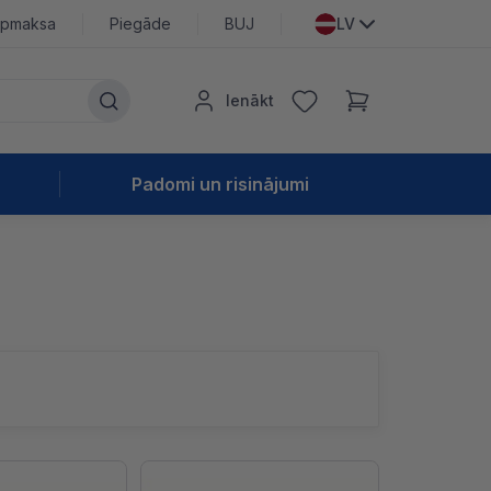
pmaksa
Piegāde
BUJ
LV
Ienākt
Padomi un risinājumi