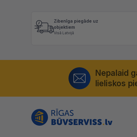
Zibenīga piegāde uz
objektiem
Visā Latvijā
Nepalaid 
lieliskos 