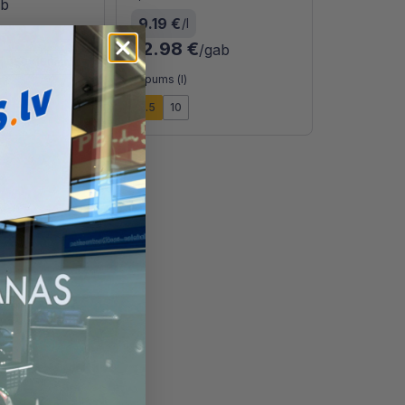
ab
9.19 €
/l
22.98 €
/gab
150x150mm
Tilpums (l)
m
2.5
10