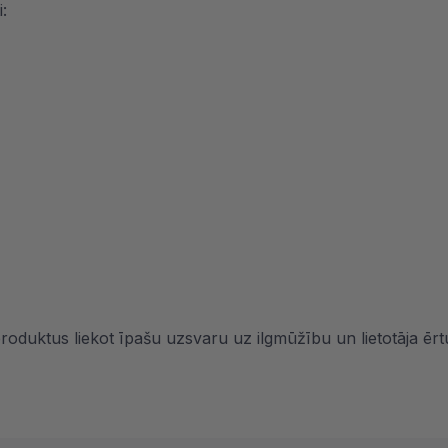
:
roduktus liekot īpašu uzsvaru uz ilgmūžību un lietotāja ēr