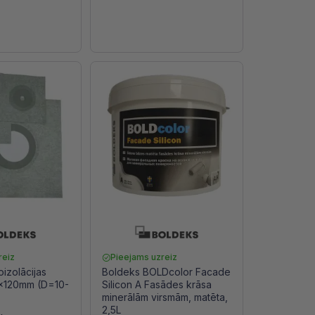
reiz
Pieejams uzreiz
oizolācijas
Boldeks BOLDcolor Facade
x120mm (D=10-
Silicon A Fasādes krāsa
minerālām virsmām, matēta,
2,5L