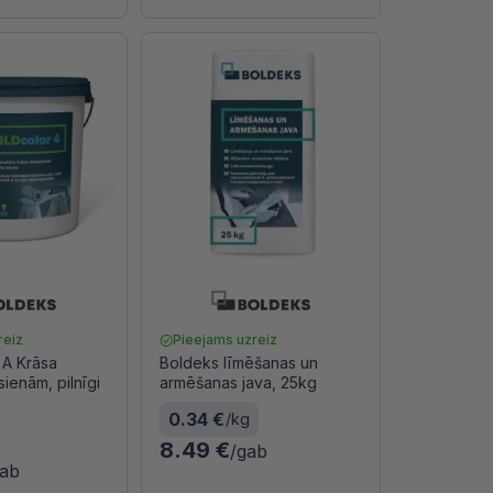
reiz
Pieejams uzreiz
 A Krāsa
Boldeks līmēšanas un
sienām, pilnīgi
armēšanas java, 25kg
0.34 €
/kg
8.49 €
/gab
gab