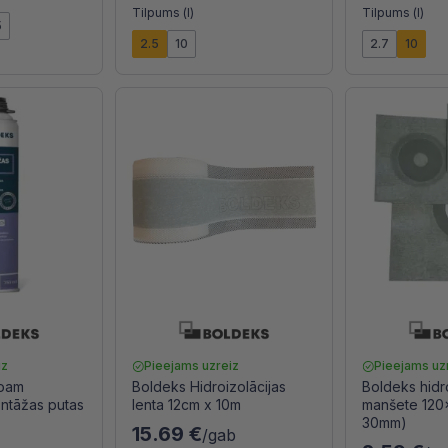
Tilpums (l)
Tilpums (l)
5
2.5
10
2.7
10
iz
Pieejams uzreiz
Pieejams uz
Foam
Boldeks Hidroizolācijas
Boldeks hidr
ntāžas putas
lenta 12cm x 10m
manšete 120
30mm)
15.69 €
/gab