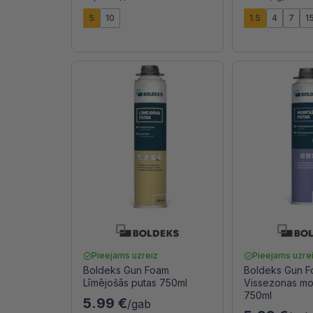
5
10
1.5
4
7
1
Pieejams uzreiz
Pieejams uzre
Boldeks Gun Foam
Boldeks Gun 
Līmējošās putas 750ml
Vissezonas mo
750ml
5.99 €
/gab