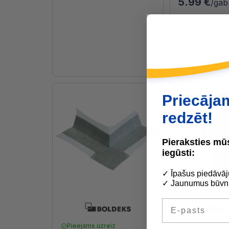
5.99 €
/gab
Priecāja
redzēt!
Pieraksties m
iegūsti:
✓ Īpašus piedāvāj
✓ Jaunumus būvni
E-pasts
Pieejams uzreiz
Pieejams uzre