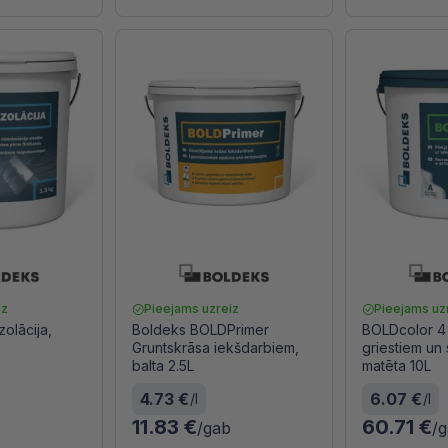
iz
Pieejams uzreiz
Pieejams uz
olācija,
Boldeks BOLDPrimer
BOLDcolor 4
Gruntskrāsa iekšdarbiem,
griestiem un 
balta 2.5L
matēta 10L
4.73 €
6.07 €
/l
/l
11.83 €
60.71 €
/gab
/