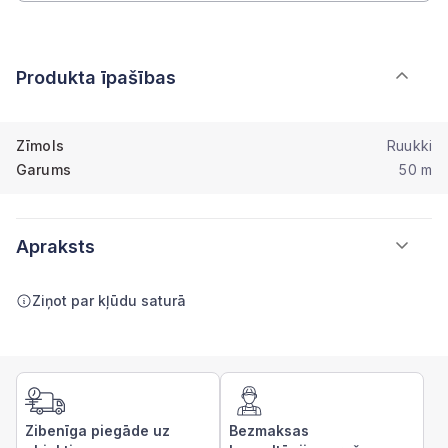
Produkta īpašības
Zīmols
Ruukki
Garums
50 m
Apraksts
Ziņot par kļūdu saturā
Zibenīga piegāde uz
Bezmaksas