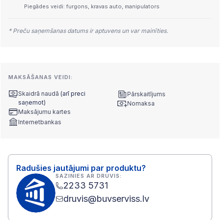
Piegādes veidi: furgons, kravas auto, manipulators
* Preču saņemšanas datums ir aptuvens un var mainīties.
MAKSĀŠANAS VEIDI:
Skaidrā naudā
(arī preci
Pārskaitījums
saņemot)
Nomaksa
Maksājumu kartes
Internetbankas
Radušies jautājumi par produktu?
SAZINIES AR DRUVIS:
2233 5731
druvis@buvserviss.lv