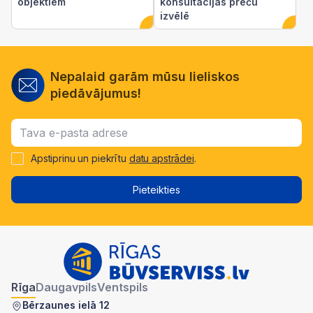
objektiem
konsultācijas preču
izvēlē
Nepalaid garām mūsu lieliskos
piedāvājumus!
Apstiprinu un piekrītu
datu apstrādei
.
Pieteikties
Rīga
Daugavpils
Ventspils
Bērzaunes ielā 12