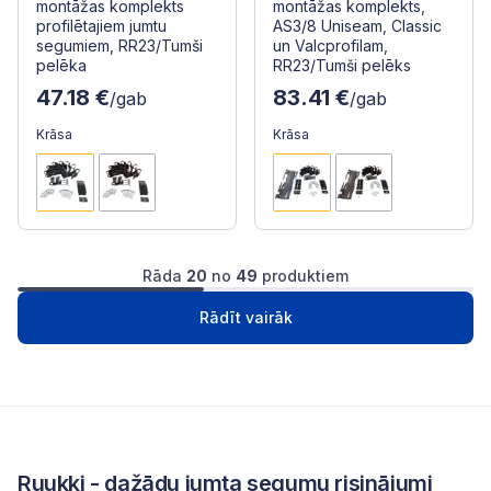
montāžas komplekts
montāžas komplekts,
profilētajiem jumtu
AS3/8 Uniseam, Classic
segumiem, RR23/Tumši
un Valcprofilam,
pelēka
RR23/Tumši pelēks
47.18 €
83.41 €
/gab
/gab
Krāsa
Krāsa
Rāda
20
no
49
produktiem
1
2
3
Nākošā
Rādīt vairāk
Ruukki - dažādu jumta segumu risinājumi