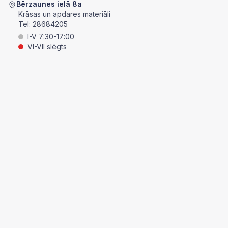
Bērzaunes ielā 8a
Krāsas un apdares materiāli
Tel:
28684205
I-V 7:30-17:00
VI-VII slēgts