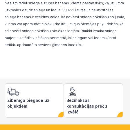
Neaizmirstiet
sniega aiztures barjeras
. Ziemā pastāv risks, ka uz jumta
uzkrāsies daudz sniega un ledus. Ruukki šaurās un neuzkrītošās
sniega barjeras ir efektīvs veids, kā novērst sniega nokrišanu no jumta,
kur tas var apdraudēt cilvēku drošību, augus piemājas puķu dobēs, kā
arī novērš sniega nokrišanu pie ēkas ieejām. Ruukki iesaka sniega
barjeru uzstādīt visā ēkas perimetrā, lai sniegam vai ledum kūstot
netiktu apdraudēts neviens ģimenes loceklis.
Zibenīga piegāde uz
Bezmaksas
objektiem
konsultācijas preču
izvēlē