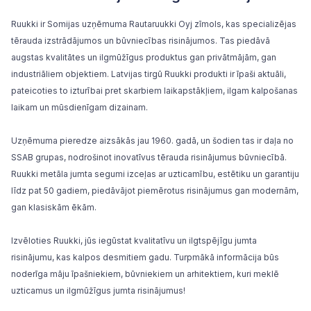
Ruukki ir Somijas uzņēmuma Rautaruukki Oyj zīmols, kas specializējas
tērauda izstrādājumos un būvniecības risinājumos. Tas piedāvā
augstas kvalitātes un ilgmūžīgus produktus gan privātmājām, gan
industriāliem objektiem. Latvijas tirgū Ruukki produkti ir īpaši aktuāli,
pateicoties to izturībai pret skarbiem laikapstākļiem, ilgam kalpošanas
laikam un mūsdienīgam dizainam.
Uzņēmuma pieredze aizsākās jau 1960. gadā, un šodien tas ir daļa no
SSAB grupas, nodrošinot inovatīvus tērauda risinājumus būvniecībā.
Ruukki
metāla jumta segumi
izceļas ar uzticamību, estētiku un garantiju
līdz pat 50 gadiem, piedāvājot piemērotus risinājumus gan modernām,
gan klasiskām ēkām.
Izvēloties Ruukki, jūs iegūstat kvalitatīvu un ilgtspējīgu
jumta
risinājumu
, kas kalpos desmitiem gadu. Turpmākā informācija būs
noderīga māju īpašniekiem, būvniekiem un arhitektiem, kuri meklē
uzticamus un ilgmūžīgus jumta risinājumus!