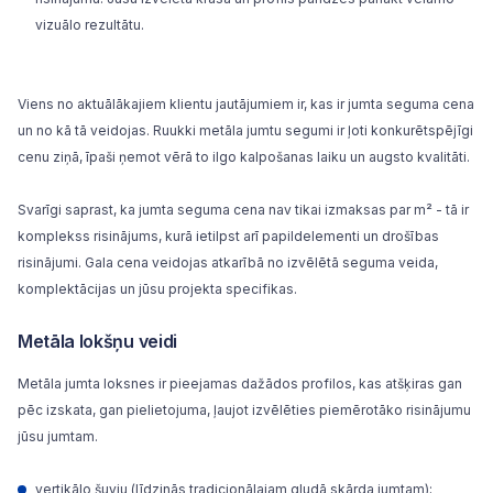
vizuālo rezultātu.
Viens no aktuālākajiem klientu jautājumiem ir, kas ir jumta seguma cena
un no kā tā veidojas. Ruukki metāla jumtu segumi ir ļoti konkurētspējīgi
cenu ziņā, īpaši ņemot vērā to ilgo kalpošanas laiku un augsto kvalitāti.
Svarīgi saprast, ka jumta seguma cena nav tikai izmaksas par m² - tā ir
komplekss risinājums, kurā ietilpst arī papildelementi un drošības
risinājumi. Gala cena veidojas atkarībā no izvēlētā seguma veida,
komplektācijas un jūsu projekta specifikas.
Metāla lokšņu veidi
Metāla jumta loksnes ir pieejamas dažādos profilos, kas atšķiras gan
pēc izskata, gan pielietojuma, ļaujot izvēlēties piemērotāko risinājumu
jūsu jumtam.
vertikālo šuvju (līdzinās tradicionālajam gludā skārda jumtam);