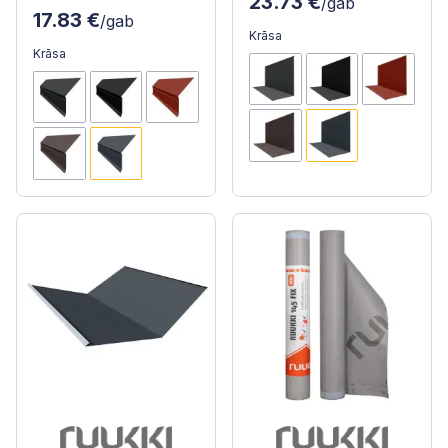
23.73 €
/gab
17.83 €
/gab
Krāsa
Krāsa