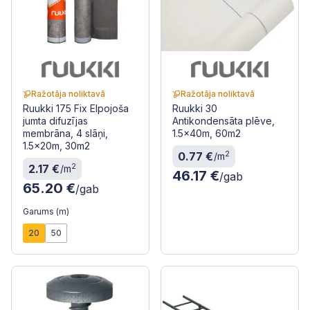
Ražotāja noliktavā
Ražotāja noliktavā
Ruukki 175 Fix Elpojoša
Ruukki 30
jumta difuzījas
Antikondensāta plēve,
membrāna, 4 slāņi,
1.5x40m, 60m2
1.5x20m, 30m2
2
0.77 €
/m
2
2.17 €
/m
46.17 €
/gab
65.20 €
/gab
Garums (m)
20
50