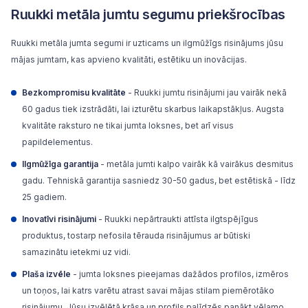
Ruukki metāla jumtu segumu priekšrocības
Ruukki metāla jumta segumi ir uzticams un ilgmūžīgs risinājums jūsu
mājas jumtam, kas apvieno kvalitāti, estētiku un inovācijas.
Bezkompromisu kvalitāte
- Ruukki jumtu risinājumi jau vairāk nekā
60 gadus tiek izstrādāti, lai izturētu skarbus laikapstākļus. Augsta
kvalitāte raksturo ne tikai jumta loksnes, bet arī visus
papildelementus.
Ilgmūžīga garantija
- metāla jumti kalpo vairāk kā vairākus desmitus
gadu. Tehniskā garantija sasniedz 30-50 gadus, bet estētiskā - līdz
25 gadiem.
Inovatīvi risinājumi
- Ruukki nepārtraukti attīsta ilgtspējīgus
produktus, tostarp nefosila tērauda risinājumus ar būtiski
samazinātu ietekmi uz vidi.
Plaša izvēle
- jumta loksnes pieejamas dažādos profilos, izmēros
un toņos, lai katrs varētu atrast savai mājas stilam piemērotāko
risinājumu. Jūsu izvēlētā krāsa un profils palīdzēs panākt vēlamo