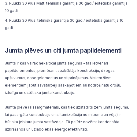
Ruukki 30 Plus Matt: tehniskā garantija 30 gadi/ estētiskā garantija
10 gadi
Ruukki 30 Plus: tehniskā garantija 30 gadi/ estētiskā garantija 10
gadi
Jumta plēves un citi jumta papildelementi
Jumts ir kas vairāk nekā tikai jumta segums - tas ietver arī
papildelementus, piemēram, apakšklāja konstrukciju, dzegas
apšuvumus, nosegelementus un stiprinājumus. Visiem šiem
elementiem jābūt savstarpēji saskaņotiem, lai nodrošinātu drošu,
izturīgu un estētisku jumta konstrukciju.
Jumta plēve (aizsargmateriāls, kas tiek uzstādīts zem jumta seguma,
lai pasargātu konstrukciju un siltumizolāciju no mitruma un vēja) ir
būtiska jebkura jumta sastāvdaļa. Tā palīdz novērst kondensāta
uzkrāšanos un uzlabo ēkas energoefektivitāti.