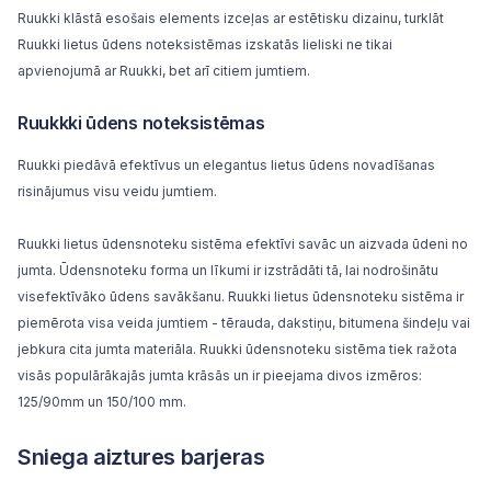
Ruukki klāstā esošais elements izceļas ar estētisku dizainu, turklāt
Ruukki lietus ūdens noteksistēmas izskatās lieliski ne tikai
apvienojumā ar Ruukki, bet arī citiem jumtiem.
Ruukkki ūdens noteksistēmas
Ruukki piedāvā efektīvus un elegantus lietus ūdens novadīšanas
risinājumus visu veidu jumtiem.
Ruukki
lietus ūdensnoteku sistēma
efektīvi savāc un aizvada ūdeni no
jumta. Ūdensnoteku forma un līkumi ir izstrādāti tā, lai nodrošinātu
visefektīvāko ūdens savākšanu. Ruukki lietus ūdensnoteku sistēma ir
piemērota visa veida jumtiem - tērauda, dakstiņu, bitumena šindeļu vai
jebkura cita jumta materiāla. Ruukki ūdensnoteku sistēma tiek ražota
visās populārākajās jumta krāsās un ir pieejama divos izmēros:
125/90mm un 150/100 mm.
Sniega aiztures barjeras