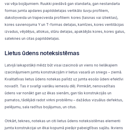
vai vēja bojājumiem. Ruukki piedāvā gan standarta, gan nestandarta
formas
jumta apdares papilddetaļas
vertikālo šuvju profiliem,
dakstiņveida un trapecveida profiliem: kores (taisnas vai izliektas),
kores savienojuma Y un T-formas detaļas, karnīzes, kores ventilācijas
izvadus, vējdēļus, atlokus, stūru detaļas, apakšējās kores, kores galus,
sateknes un citas papilddetaļas.
Lietus ūdens noteksistēmas
Latvijā laikapstākļi mēdz būt visai izaicinoši un viens no lielākajiem
izaicinājumiem jumtu konstrukcijām ir lietus vasarā un sniegs – ziemā.
Kvalitatīvas lietus ūdens notekas palīdz uz jumta esošo ūdeni efektīvi
novadīt. Tas ir svarīgi vairāku iemeslu dēļ. Pirmkārt, nenovadītais
ūdens var nonākt gan uz ēkas sienām, gan tās konstrukcijās un
pamatos, tādējādi radot virkni problēmu – dažādus vizuālus defektus,
pelējumu, sala radītus bojājumus, un citus.
Otrkārt, teknes, notekas un citi lietus ūdens noteksistēmas elementi
jumta konstrukcijai un ēkai kopumā piešķir pabeigtības sajūtu. Ikviens