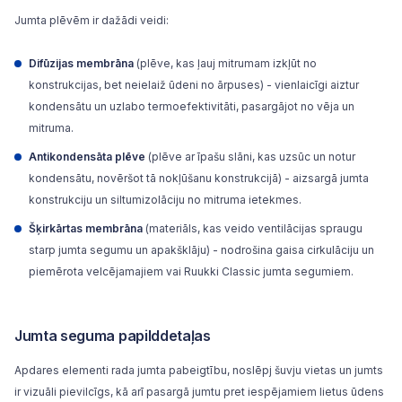
Jumta plēvēm ir dažādi veidi:
Difūzijas membrāna
(plēve, kas ļauj mitrumam izkļūt no
konstrukcijas, bet neielaiž ūdeni no ārpuses) - vienlaicīgi aiztur
kondensātu un uzlabo termoefektivitāti, pasargājot no vēja un
mitruma.
Antikondensāta plēve
(plēve ar īpašu slāni, kas uzsūc un notur
kondensātu, novēršot tā nokļūšanu konstrukcijā) - aizsargā jumta
konstrukciju un siltumizolāciju no mitruma ietekmes.
Šķirkārtas membrāna
(materiāls, kas veido ventilācijas spraugu
starp jumta segumu un apakšklāju) - nodrošina gaisa cirkulāciju un
piemērota velcējamajiem vai Ruukki Classic jumta segumiem.
Jumta seguma papilddetaļas
Apdares elementi rada jumta pabeigtību, noslēpj šuvju vietas un jumts
ir vizuāli pievilcīgs, kā arī pasargā jumtu pret iespējamiem lietus ūdens