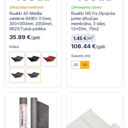
Ražotāja noliktavā
Pieejams uzreiz
Ruukki 40 Metāla
Ruukki 145 Fix Elpojoša
satekne RA1BV 0.5mm,
jumta difuzījas
300x300mm, 2000mm,
membrāna, 3 slāņi,
RR23/Tumši pelēka
1.5x50m, 75m2
35.89 €
/gab
2
1.45 €
/m
108.44 €
/gab
Krāsa
Garums (m)
20
50