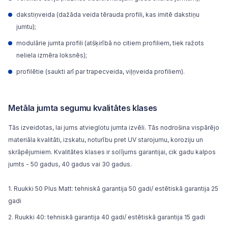
dakstiņveida (dažāda veida tērauda profili, kas imitē dakstiņu
jumtu);
modulārie jumta profili (atšķirībā no citiem profiliem, tiek ražots
neliela izmēra loksnēs);
profilētie (saukti arī par trapecveida, viļņveida profiliem).
Metāla jumta segumu kvalitātes klases
Tās izveidotas, lai jums atvieglotu jumta izvēli. Tās nodrošina vispārējo
materiāla kvalitāti, izskatu, noturību pret UV starojumu, koroziju un
skrāpējumiem. Kvalitātes klases ir solījums garantijai, cik gadu kalpos
jumts - 50 gadus, 40 gadus vai 30 gadus.
Ruukki 50 Plus Matt: tehniskā garantija 50 gadi/ estētiskā garantija 25
gadi
Ruukki 40: tehniskā garantija 40 gadi/ estētiskā garantija 15 gadi