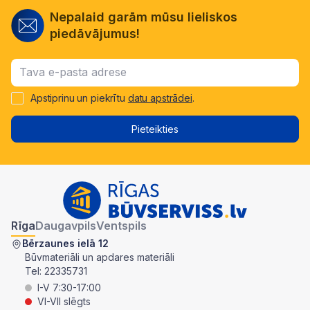
Nepalaid garām mūsu lieliskos
piedāvājumus!
Apstiprinu un piekrītu
datu apstrādei
.
Pieteikties
Rīga
Daugavpils
Ventspils
Bērzaunes ielā 12
Būvmateriāli un apdares materiāli
Tel:
22335731
I-V 7:30-17:00
VI-VII slēgts