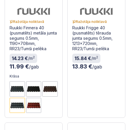
Ražotāja noliktavā
Ražotāja noliktavā
Ruukki Finnera 40
Ruukki Frigge 40
(pusmatēts) metāla jumta
(pusmatēts) tērauda
segums 0.5mm,
jumta segums 0.5mm,
1190x708mm,
1213x720mm,
RR23/Tumši pelēka
RR23/Tumši pelēka
2
2
14.23 €
15.84 €
/m
/m
11.99 €
13.83 €
/gab
/gab
Krāsa