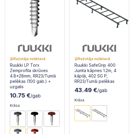
Ražotāja noliktavā
Ražotāja noliktavā
Ruukki LP Torx
Ruukki SafeGrip 400
Zemprofila skrūves
Jumta kāpnes 1.2m, 4
4.8x28mm, RR23/Tumši
kāpšļi, 402 SG P,
pelēkas (100 gab.) +
RR23/Tumši pelēkas
uzgalis
43.49 €
/gab
10.75 €
/gab
Krāsa
Krāsa