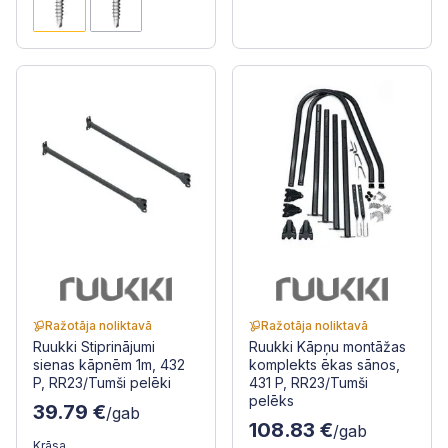
Ražotāja noliktavā
Ražotāja noliktavā
Ruukki Stiprinājumi
Ruukki Kāpņu montāžas
sienas kāpnēm 1m, 432
komplekts ēkas sānos,
P, RR23/Tumši pelēki
431 P, RR23/Tumši
pelēks
39.79 €
/gab
108.83 €
/gab
Krāsa