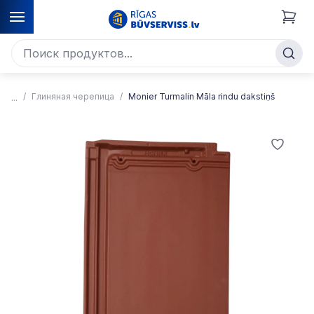
Глиняная черепица
Monier Turmalin Māla rindu dakstiņš