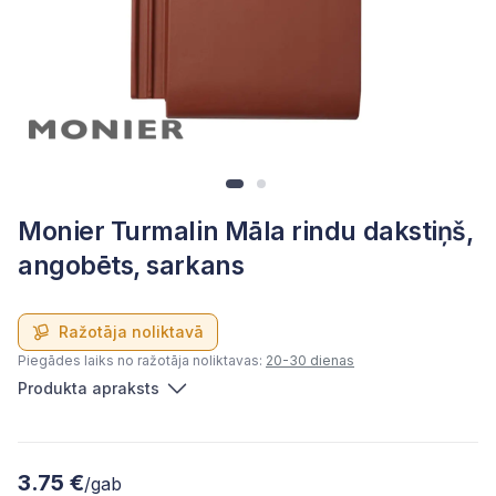
Monier Turmalin Māla rindu dakstiņš,
angobēts, sarkans
Ražotāja noliktavā
Piegādes laiks no ražotāja noliktavas:
20-30 dienas
Produkta apraksts
3.75 €
/gab