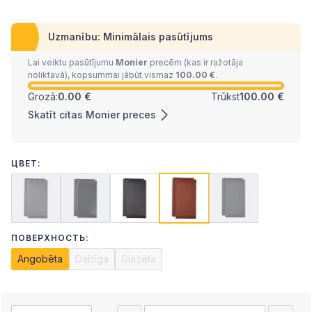
Uzmanību: Minimālais pasūtījums
Lai veiktu pasūtījumu
Monier
precēm (kas ir ražotāja
noliktavā), kopsummai jābūt vismaz
100.00 €
.
Grozā:
0.00 €
Trūkst
100.00 €
Skatīt citas Monier preces
ЦВЕТ:
ПОВЕРХНОСТЬ:
Angobēta
Dabīga
Glazēta