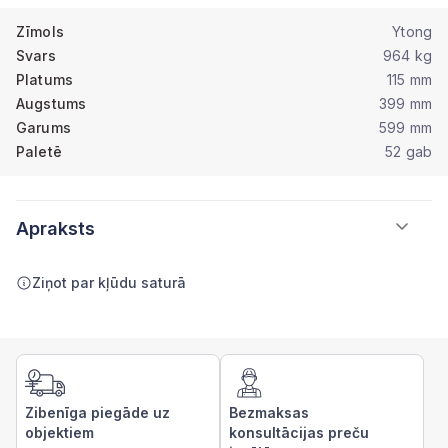
Zīmols
Ytong
Svars
964 kg
Platums
115 mm
Augstums
399 mm
Garums
599 mm
Paletē
52 gab
Apraksts
Ziņot par kļūdu saturā
Zibenīga piegāde uz
Bezmaksas
objektiem
konsultācijas preču