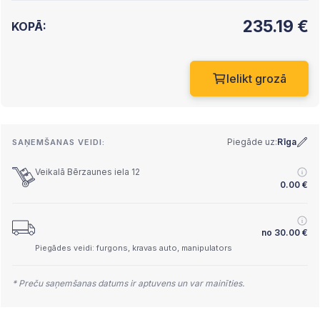
235.19
€
KOPĀ:
Ielikt grozā
Piegāde uz:
Rīga
SAŅEMŠANAS VEIDI:
Veikalā Bērzaunes iela 12
0.00
€
no
30.00
€
Piegādes veidi: furgons, kravas auto, manipulators
* Preču saņemšanas datums ir aptuvens un var mainīties.