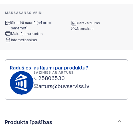
MAKSĀŠANAS VEIDI:
Skaidrā naudā
(arī preci
Pārskaitījums
saņemot)
Nomaksa
Maksājumu kartes
Internetbankas
Radušies jautājumi par produktu?
SAZINIES AR ARTŪRS:
25806530
arturs@buvserviss.lv
Produkta īpašības