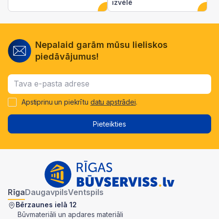
izvēlē
Nepalaid garām mūsu lieliskos
piedāvājumus!
Apstiprinu un piekrītu
datu apstrādei
.
Pieteikties
Rīga
Daugavpils
Ventspils
Bērzaunes ielā 12
Būvmateriāli un apdares materiāli