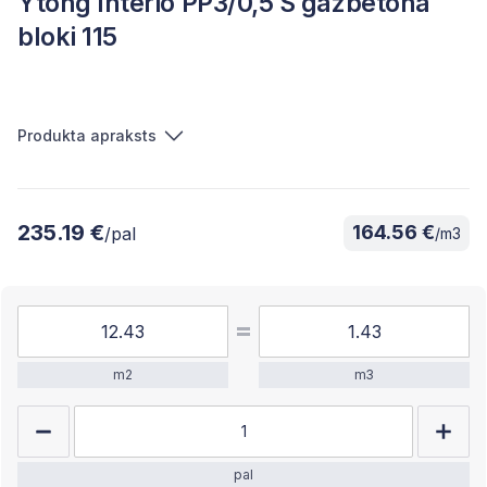
Ytong Interio PP3/0,5 S gāzbetona
bloki 115
Produkta apraksts
235.19 €
164.56 €
/pal
/m3
m2
m3
pal