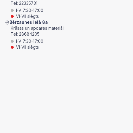
Tel:
22335731
I-V 7:30-17:00
VI-VII slēgts
Bērzaunes ielā 8a
Krāsas un apdares materiāli
Tel:
28684205
I-V 7:30-17:00
VI-VII slēgts