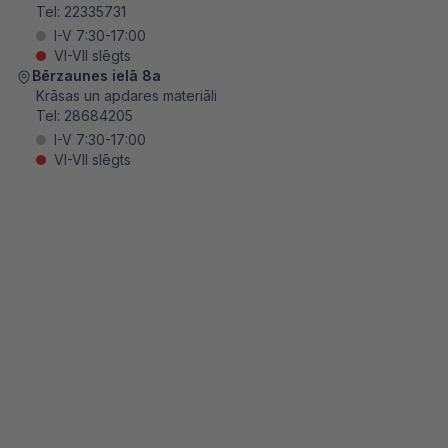
Tel:
22335731
I-V 7:30-17:00
VI-VII slēgts
Bērzaunes ielā 8a
Krāsas un apdares materiāli
Tel:
28684205
I-V 7:30-17:00
VI-VII slēgts