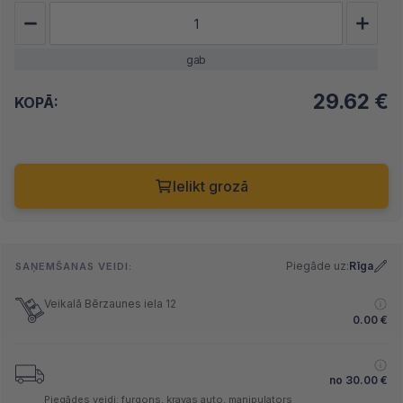
gab
29.62
€
KOPĀ:
Ielikt grozā
Piegāde uz:
Rīga
SAŅEMŠANAS VEIDI:
Veikalā Bērzaunes iela 12
0.00
€
no
30.00
€
Piegādes veidi: furgons, kravas auto, manipulators