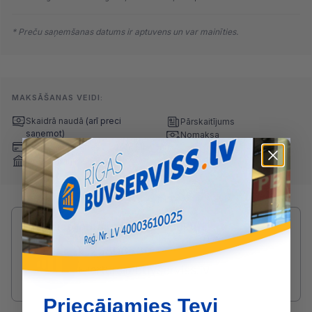
* Preču saņemšanas datums ir aptuvens un var mainīties.
MAKSĀŠANAS VEIDI:
Skaidrā naudā
(arī preci
Pārskaitījums
saņemot)
Nomaksa
Maksājumu kartes
Internetbankas
Radušies jautājumi par produktu?
SAZINIES AR ARTŪRS:
25806530
arturs@buvserviss.lv
Priecājamies Tevi