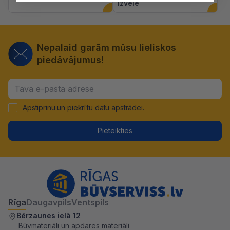
izvēlē
Nepalaid garām mūsu lieliskos
piedāvājumus!
Apstiprinu un piekrītu
datu apstrādei
.
Pieteikties
Rīga
Daugavpils
Ventspils
Bērzaunes ielā 12
Būvmateriāli un apdares materiāli