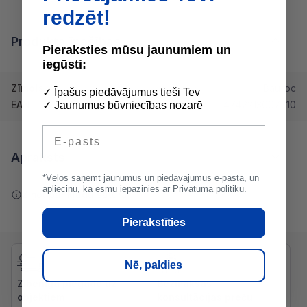
redzēt!
Produkta īpašības
Pieraksties mūsu jaunumiem un
iegūsti:
Zīmols
Bauroc
✓ Īpašus piedāvājumus tieši Tev
EAN
4742213007310
✓ Jaunumus būvniecības nozarē
E-pasts
Apraksts
*Vēlos saņemt jaunumus un piedāvājumus e-pastā, un
apliecinu, ka esmu iepazinies ar
Privātuma politiku.
Ziņot par kļūdu saturā
Pierakstīties
Nē, paldies
Zibenīga piegāde uz
Bezmaksas
objektiem
konsultācijas preču