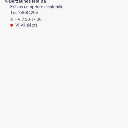
Bērzaunes ielā 8a
Krāsas un apdares materiāli
Tel:
28684205
I-V 7:30-17:00
VI-VII slēgts