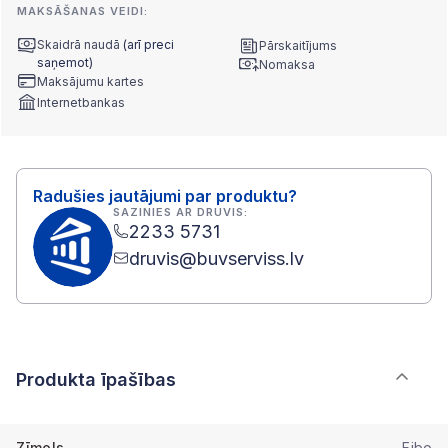
MAKSĀŠANAS VEIDI:
Skaidrā naudā
(arī preci
Pārskaitījums
saņemot)
Nomaksa
Maksājumu kartes
Internetbankas
Radušies jautājumi par produktu?
SAZINIES AR DRUVIS:
2233 5731
druvis@buvserviss.lv
Produkta īpašības
Zīmols
Fibo