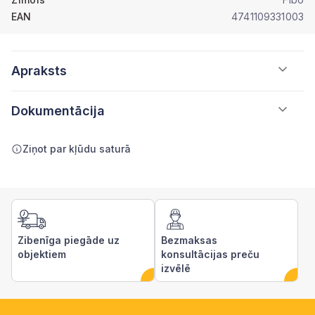
EAN
4741109331003
Apraksts
Dokumentācija
Ziņot par kļūdu saturā
Zibenīga piegāde uz
Bezmaksas
objektiem
konsultācijas preču
izvēlē