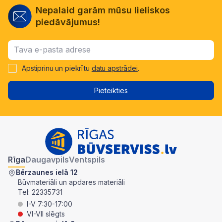
Nepalaid garām mūsu lieliskos
piedāvājumus!
Apstiprinu un piekrītu
datu apstrādei
.
Pieteikties
Rīga
Daugavpils
Ventspils
Bērzaunes ielā 12
Būvmateriāli un apdares materiāli
Tel:
22335731
I-V 7:30-17:00
VI-VII slēgts