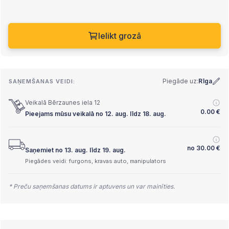
Ielikt grozā
Piegāde uz:
Rīga
SAŅEMŠANAS VEIDI:
Veikalā Bērzaunes iela 12
0.00
€
Pieejams mūsu veikalā no 12. aug. līdz 18. aug.
no
30.00
€
Saņemiet no 13. aug. līdz 19. aug.
Piegādes veidi: furgons, kravas auto, manipulators
* Preču saņemšanas datums ir aptuvens un var mainīties.