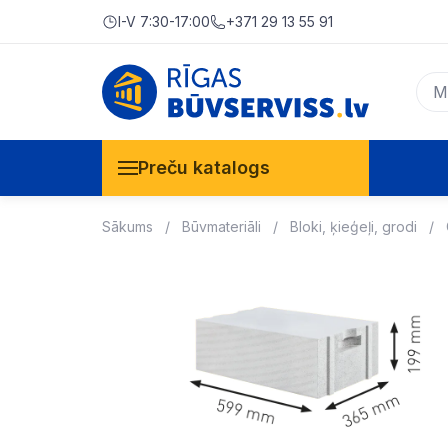
I-V 7:30-17:00
+371 29 13 55 91
Preču katalogs
Sākums
Būvmateriāli
Bloki, ķieģeļi, grodi