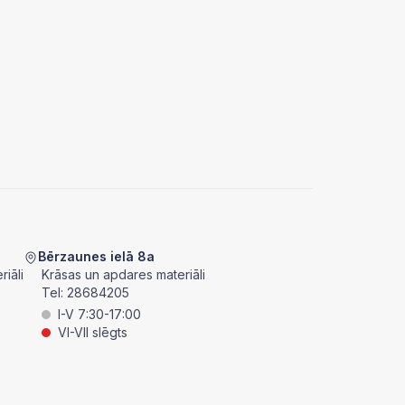
Bērzaunes ielā 8a
iāli
Krāsas un apdares materiāli
Tel:
28684205
I-V 7:30-17:00
VI-VII slēgts