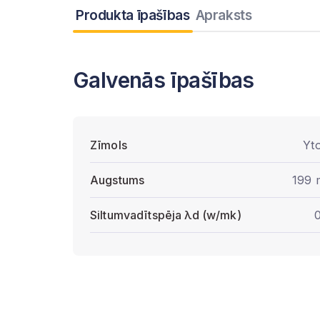
Produkta īpašības
Apraksts
Galvenās īpašības
Zīmols
Yt
Augstums
199
Siltumvadītspēja λd (w/mk)
0