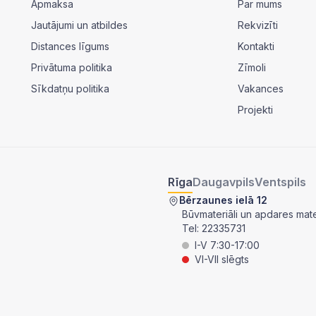
Apmaksa
Par mums
Jautājumi un atbildes
Rekvizīti
Distances līgums
Kontakti
Privātuma politika
Zīmoli
Sīkdatņu politika
Vakances
Projekti
Rīga
Daugavpils
Ventspils
Bērzaunes ielā 12
Būvmateriāli un apdares mater
Tel:
22335731
I-V 7:30-17:00
VI-VII slēgts