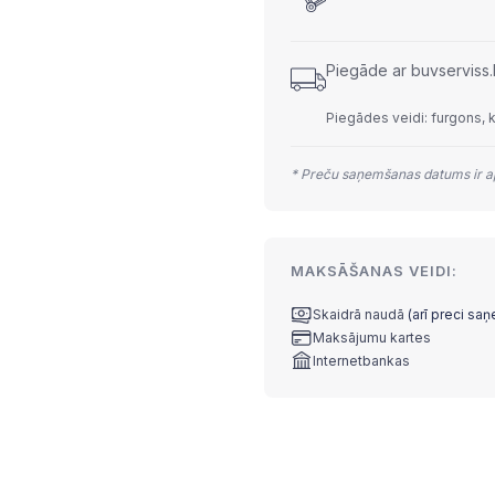
Piegāde ar buvserviss.
Piegādes veidi: furgons, 
* Preču saņemšanas datums ir ap
MAKSĀŠANAS VEIDI:
Skaidrā naudā
(arī preci sa
Maksājumu kartes
Internetbankas