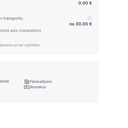
0.00
€
lv transportu
no
30.00
€
kravas auto, manipulators
tuvens un var mainīties.
ņemot)
Pārskaitījums
Nomaksa