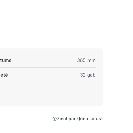
atums
365 mm
letē
32 gab
Ziņot par kļūdu saturā