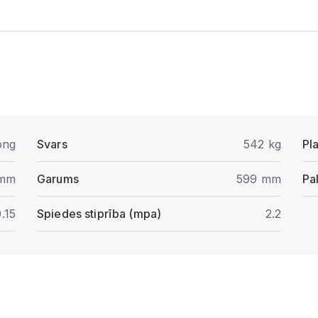
ong
Svars
542 kg
Pl
 mm
Garums
599 mm
Pa
.15
Spiedes stiprība (mpa)
2.2