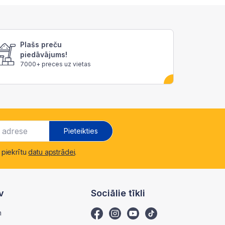
Plašs preču
piedāvājums!
7000+ preces uz vietas
Pieteikties
 piekrītu
datu apstrādei
.
v
Sociālie tīkli
m