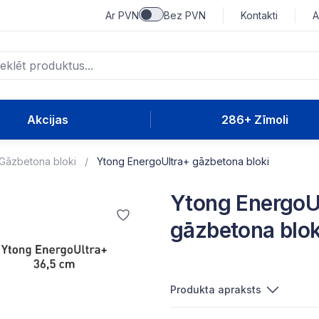
Ar PVN
Bez PVN
Kontakti
A
Akcijas
286+ Zīmoli
Gāzbetona bloki
Ytong EnergoUltra+ gāzbetona bloki
Ytong EnergoU
gāzbetona blok
Produkta apraksts