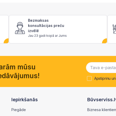
Bezmaksas
konsultācijas preču
izvēlē
Jau 23 gadi kopā ar Jums
garām mūsu
piedāvājumus!
Apstiprinu un
Iepirkšanās
Būvserviss.l
Piegāde
Biznesa klientie