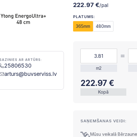
222.97 €
/pal
PLATUMS:
365mm
480mm
SAZINIES AR ARTŪRS:
25806530
m2
arturs@buvserviss.lv
222.97
€
Kopā
SAŅEMŠANAS VEIDI:
Mūsu veikalā Bērzaunes