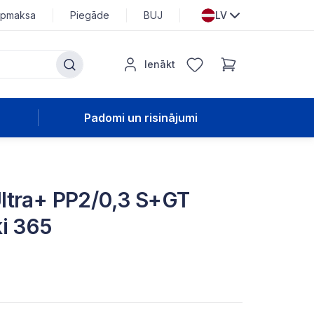
pmaksa
Piegāde
BUJ
LV
Ienākt
Padomi un risinājumi
ltra+ PP2/0,3 S+GT
i 365