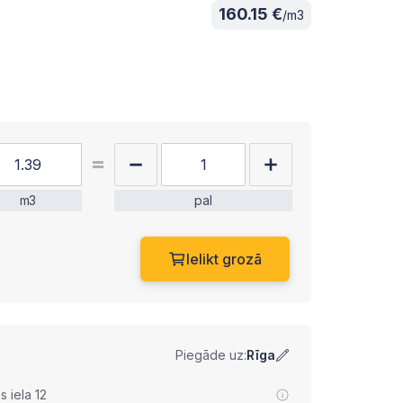
160.15 €
/m3
m3
pal
Ielikt grozā
Piegāde uz:
Rīga
 iela 12