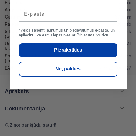
Platums
100 mm
E-pasts
Augstums
200 mm
Garums
600 mm
Paletē
120 gab
*Vēlos saņemt jaunumus un piedāvājumus e-pastā, un
Siltumvadītspēja λd
0.15w/mk
apliecinu, ka esmu iepazinies ar
Privātuma politiku.
(w/mk)
Ugunsdrošibas
A1
klase
Pierakstīties
Spiedes stiprība
4mpa
(mpa)
EAN
4742213001127
Nē, paldies
Apraksts
Dokumentācija
Ziņot par kļūdu saturā