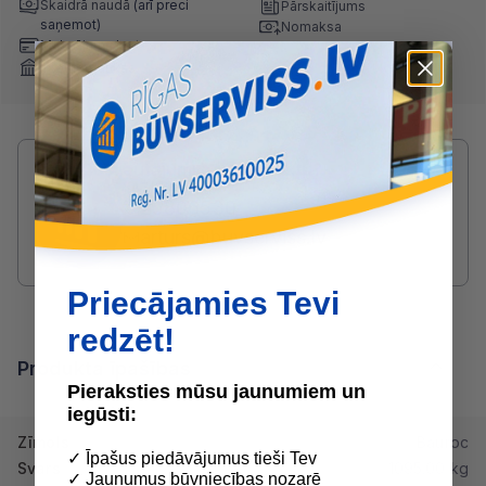
Skaidrā naudā
(arī preci
Pārskaitījums
saņemot)
Nomaksa
Maksājumu kartes
Internetbankas
Radušies jautājumi par produktu?
SAZINIES AR ARTŪRS:
25806530
arturs@buvserviss.lv
Priecājamies Tevi
redzēt!
Produkta īpašības
Pieraksties mūsu jaunumiem un
iegūsti:
Zīmols
Bauroc
✓ Īpašus piedāvājumus tieši Tev
Svars
1095.00 kg
✓ Jaunumus būvniecības nozarē