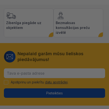
Zibenīga piegāde uz
Bezmaksas
objektiem
konsultācijas preču
izvēlē
Nepalaid garām mūsu lieliskos
piedāvājumus!
Apstiprinu un piekrītu
datu apstrādei
.
Pieteikties