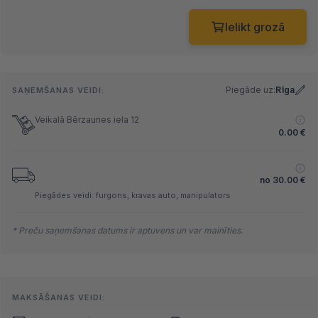
Ielikt grozā
Piegāde uz:
Rīga
SAŅEMŠANAS VEIDI:
Veikalā Bērzaunes iela 12
0.00
€
no
30.00
€
Piegādes veidi: furgons, kravas auto, manipulators
* Preču saņemšanas datums ir aptuvens un var mainīties.
MAKSĀŠANAS VEIDI: