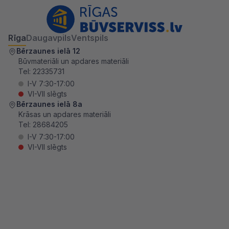
Rīga
Daugavpils
Ventspils
Bērzaunes ielā 12
Būvmateriāli un apdares materiāli
Tel:
22335731
I-V 7:30-17:00
VI-VII slēgts
Bērzaunes ielā 8a
Krāsas un apdares materiāli
Tel:
28684205
I-V 7:30-17:00
VI-VII slēgts