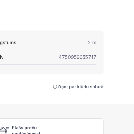
gstums
2 m
AN
4750959055717
Ziņot par kļūdu saturā
Plašs preču
piedāvājums!