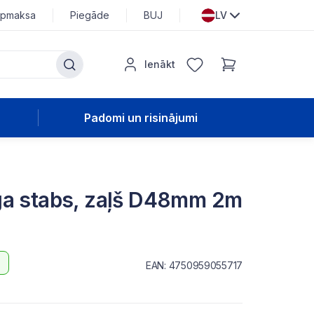
pmaksa
Piegāde
BUJ
LV
Ienākt
Padomi un risinājumi
ga stabs, zaļš D48mm 2m
EAN: 4750959055717