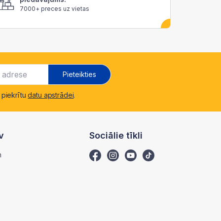
7000+ preces uz vietas
Pieteikties
 piekrītu
datu apstrādei
.
v
Sociālie tīkli
m