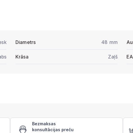
esk
Diametrs
48 mm
Au
abs
Krāsa
Zaļš
E
Bezmaksas
konsultācijas preču