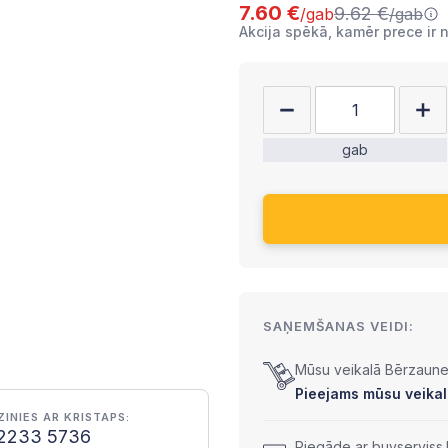
7.60 €
9.62 €
/gab
/gab
Akcija spēkā, kamēr prece ir 
gab
SAŅEMŠANAS VEIDI:
Mūsu veikalā Bērzaunes
Pieejams mūsu veikal
ZINIES AR KRISTAPS:
2233 5736
Piegāde ar buvserviss.