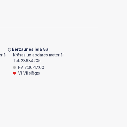
Bērzaunes ielā 8a
iāli
Krāsas un apdares materiāli
Tel:
28684205
I-V 7:30-17:00
VI-VII slēgts