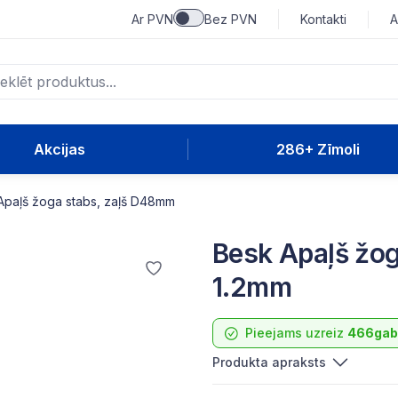
Ar PVN
Bez PVN
Kontakti
A
Akcijas
286+ Zīmoli
Apaļš žoga stabs, zaļš D48mm
Besk Apaļš žo
1.2mm
Pieejams uzreiz
466gab
Produkta apraksts