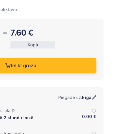
noliktavā
7.60
€
Kopā
Ielikt grozā
Piegāde uz:
Rīga
 iela 12
0.00
€
ā 2 stundu laikā
lv transportu