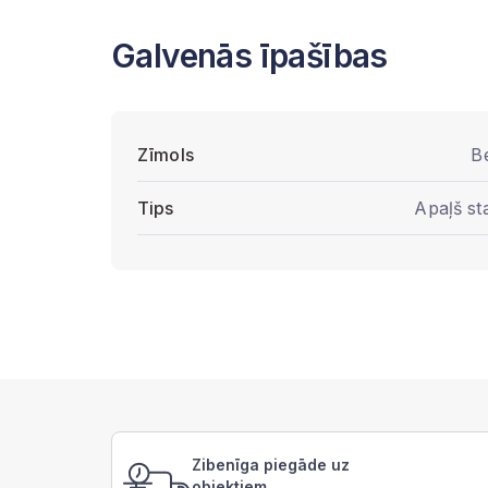
Galvenās īpašības
Zīmols
B
Tips
Apaļš st
Zibenīga piegāde uz
objektiem