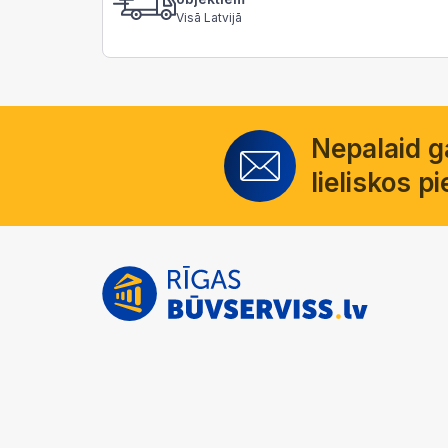
Visā Latvijā
Nepalaid 
lieliskos 