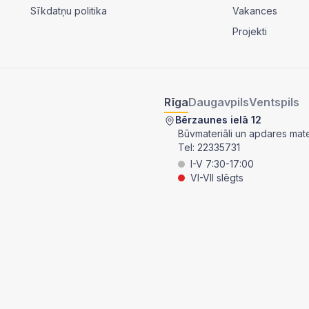
Sīkdatņu politika
Vakances
Projekti
Rīga
Daugavpils
Ventspils
Bērzaunes ielā 12
Būvmateriāli un apdares mater
Tel:
22335731
I-V 7:30-17:00
VI-VII slēgts