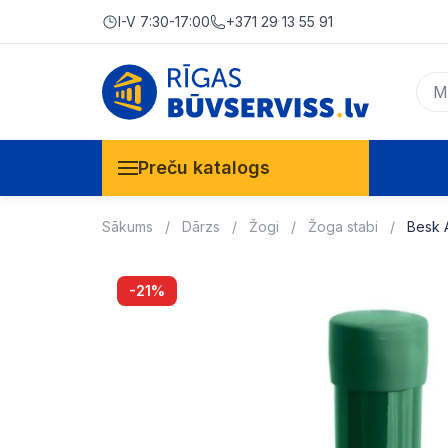
I-V 7:30-17:00
+371 29 13 55 91
Preču katalogs
Sākums
Dārzs
Žogi
Žoga stabi
Besk 
-21%