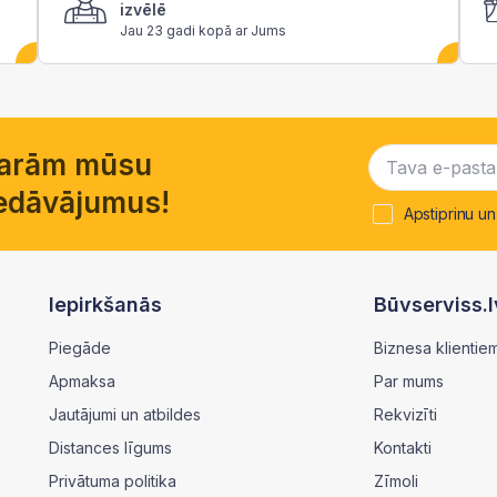
izvēlē
Jau 23 gadi kopā ar Jums
garām mūsu
piedāvājumus!
Apstiprinu un
Iepirkšanās
Būvserviss.l
Piegāde
Biznesa klientie
Apmaksa
Par mums
Jautājumi un atbildes
Rekvizīti
Distances līgums
Kontakti
Privātuma politika
Zīmoli