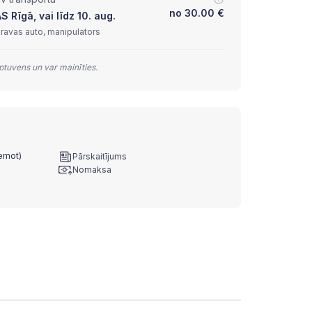
no
30.00
€
Rīgā, vai līdz 10. aug.
kravas auto, manipulators
tuvens un var mainīties.
ņemot)
Pārskaitījums
Nomaksa