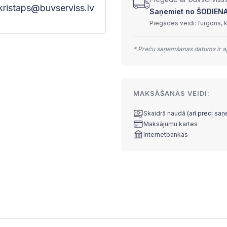
kristaps@buvserviss.lv
Saņemiet no ŠODIENAS 
Piegādes veidi: furgons, 
* Preču saņemšanas datums ir ap
MAKSĀŠANAS VEIDI:
Skaidrā naudā
(arī preci sa
Maksājumu kartes
Internetbankas