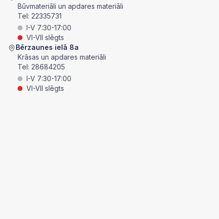
Būvmateriāli un apdares materiāli
Tel:
22335731
I-V 7:30-17:00
VI-VII slēgts
Bērzaunes ielā 8a
Krāsas un apdares materiāli
Tel:
28684205
I-V 7:30-17:00
VI-VII slēgts