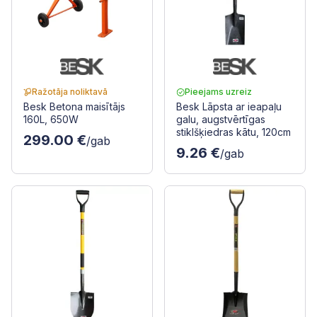
Ražotāja noliktavā
Pieejams uzreiz
Besk Betona maisītājs
Besk Lāpsta ar ieapaļu
160L, 650W
galu, augstvērtīgas
stiklšķiedras kātu, 120cm
299.00 €
/gab
9.26 €
/gab