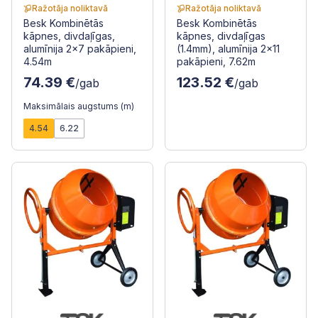
Ražotāja noliktavā
Ražotāja noliktavā
Besk Kombinētās
Besk Kombinētās
kāpnes, divdaļīgas,
kāpnes, divdaļīgas
alumīnija 2x7 pakāpieni,
(1.4mm), alumīnija 2x11
4.54m
pakāpieni, 7.62m
74.39 €
123.52 €
/gab
/gab
Maksimālais augstums (m)
4.54
6.22