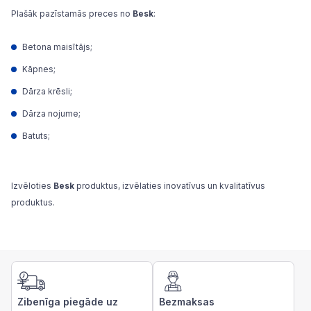
Plašāk pazīstamās preces no
Besk
:
Betona maisītājs;
Kāpnes;
Dārza krēsli;
Dārza nojume;
Batuts;
Izvēloties
Besk
produktus, izvēlaties inovatīvus un kvalitatīvus
produktus.
Zibenīga piegāde uz
Bezmaksas