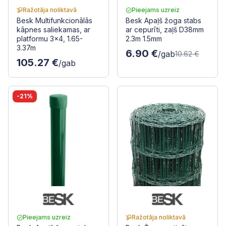
Ražotāja noliktavā
Pieejams uzreiz
Besk Multifunkcionālās
Besk Apaļš žoga stabs
kāpnes saliekamas, ar
ar cepurīti, zaļš D38mm
platformu 3x4, 1.65-
2.3m 1.5mm
3.37m
6.90 €
/gab
10.62 €
105.27 €
/gab
-21%
Pieejams uzreiz
Ražotāja noliktavā