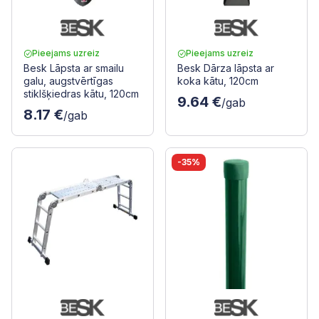
Pieejams uzreiz
Pieejams uzreiz
Besk Lāpsta ar smailu
Besk Dārza lāpsta ar
galu, augstvērtīgas
koka kātu, 120cm
stiklšķiedras kātu, 120cm
9.64 €
/gab
8.17 €
/gab
-35%