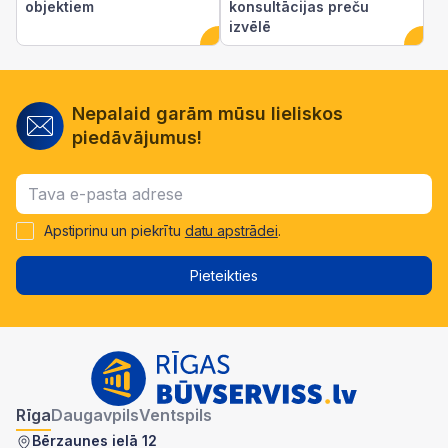
objektiem
konsultācijas preču
izvēlē
Nepalaid garām mūsu lieliskos
piedāvājumus!
Apstiprinu un piekrītu
datu apstrādei
.
Pieteikties
Rīga
Daugavpils
Ventspils
Bērzaunes ielā 12