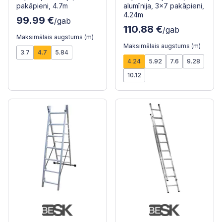
pakāpieni, 4.7m
alumīnija, 3x7 pakāpieni,
4.24m
99.99 €
/gab
110.88 €
/gab
Maksimālais augstums (m)
Maksimālais augstums (m)
3.7
4.7
5.84
4.24
5.92
7.6
9.28
10.12