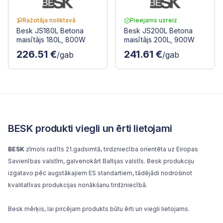
Ražotāja noliktavā
Pieejams uzreiz
Besk JS180L Betona
Besk JS200L Betona
maisītājs 180L, 800W
maisītājs 200L, 900W
226.51 €
241.61 €
/gab
/gab
BESK produkti viegli un ērti lietojami
BESK
zīmols radīts 21.gadsimtā, tirdzniecība orientēta uz Eiropas
Savienības valstīm, galvenokārt Baltijas valstīs. Besk produkciju
izgatavo pēc augstākajiem ES standartiem, tādējādi nodrošinot
kvalitatīvas produkcijas nonākšanu tirdzniecībā.
Besk mērķis, lai pircējam produkts būtu ērti un viegli lietojams.