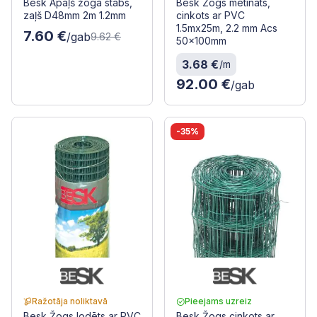
Besk Apaļš žoga stabs,
Besk Žogs metināts,
zaļš D48mm 2m 1.2mm
cinkots ar PVC
1.5mx25m, 2.2 mm Acs
7.60 €
/gab
9.62 €
50x100mm
3.68 €
/m
92.00 €
/gab
-35%
Ražotāja noliktavā
Pieejams uzreiz
Besk Žogs lodēts ar PVC
Besk Žogs cinkots ar