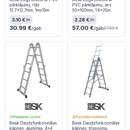
pārklājumu, rūts
PVC pārklājumu, acs
12.7x12.7mm, 1mx10m
50x100mm, 1.8x25m
3.10 €
2.28 €
/m
/m
30.99 €
57.00 €
/gab
/gab
87.69 €
Pieejams uzreiz
Ražotāja noliktavā
Besk Daudzfunkcionālas
Besk Daudzfunkcionālas
kāpnes, alumīnija, 4x4
kāpnes, trīsposmu,