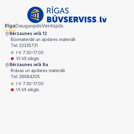
Rīga
Daugavpils
Ventspils
Bērzaunes ielā 12
Būvmateriāli un apdares materiāli
Tel:
22335731
I-V 7:30-17:00
VI-VII slēgts
Bērzaunes ielā 8a
Krāsas un apdares materiāli
Tel:
28684205
I-V 7:30-17:00
VI-VII slēgts