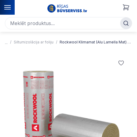
Siltumizolācija ar foliju
Rockwool Klimamat (Alu Lamella Mat) Vertikāli orientētas šķiedras akmens vates ruļpaklājs