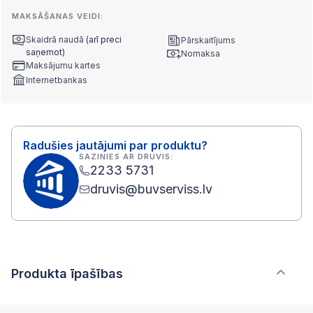
MAKSĀŠANAS VEIDI:
Skaidrā naudā
(arī preci
Pārskaitījums
saņemot)
Nomaksa
Maksājumu kartes
Internetbankas
Radušies jautājumi par produktu?
SAZINIES AR DRUVIS:
2233 5731
druvis@buvserviss.lv
Produkta īpašības