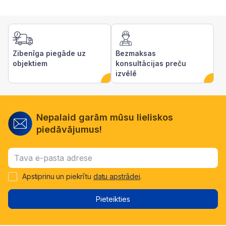
Zibenīga piegāde uz
Bezmaksas
objektiem
konsultācijas preču
izvēlē
Nepalaid garām mūsu lieliskos
piedāvājumus!
Apstiprinu un piekrītu
datu apstrādei
.
Pieteikties