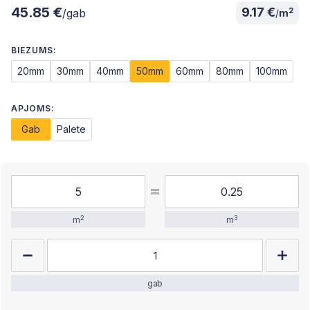
45.85 €
9.17 €
2
/gab
/
m
BIEZUMS:
20mm
30mm
40mm
50mm
60mm
80mm
100mm
APJOMS:
Gab
Palete
2
3
m
m
gab