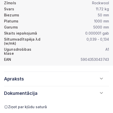
Zīmols
Rockwool
Svars
11.72 kg
Biezums
50 mm
Platums
1000 mm
Garums
5000 mm
Skaits iepakojumā
0.000001 gab
Siltumvadītspēja λd
0,039 - 0,134
(w/mk)
Ugunsdrošibas
A1
klase
EAN
5904353043743
Apraksts
Dokumentācija
Ziņot par kļūdu saturā