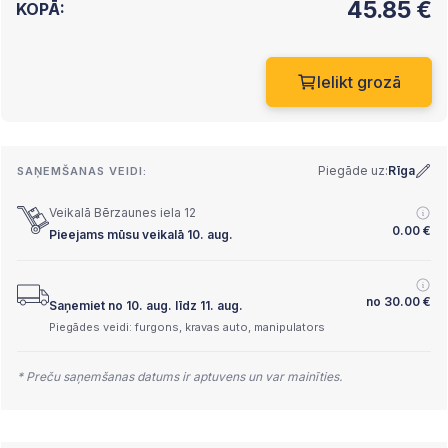
45.85
€
KOPĀ:
Ielikt grozā
Piegāde uz:
Rīga
SAŅEMŠANAS VEIDI:
Veikalā Bērzaunes iela 12
0.00
€
Pieejams mūsu veikalā 10. aug.
no
30.00
€
Saņemiet no 10. aug. līdz 11. aug.
Piegādes veidi: furgons, kravas auto, manipulators
* Preču saņemšanas datums ir aptuvens un var mainīties.